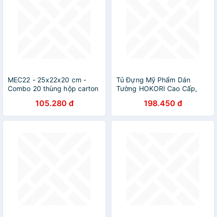
MEC22 - 25x22x20 cm -
Tủ Đựng Mỹ Phẩm Dán
Combo 20 thùng hộp carton
Tường HOKORI Cao Cấp,
trơn siêu tiết kiệm ECONO
Hộp Treo Tường Đa Năng
105.280 đ
198.450 đ
Chống Nước, Gắn Tường
Siêu Chắc Chắn - Hàng Việt
Nam