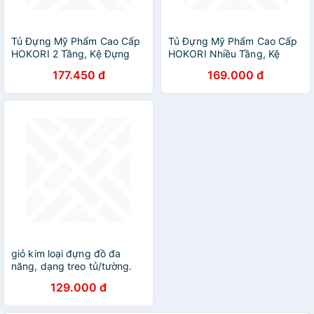
Tủ Đựng Mỹ Phẩm Cao Cấp
Tủ Đựng Mỹ Phẩm Cao Cấp
HOKORI 2 Tầng, Kệ Đựng
HOKORI Nhiều Tầng, Kệ
Mỹ Phẩm, Đồ Trang Điểm
Đựng Mỹ Phẩm, Đồ Trang
177.450 đ
169.000 đ
Nhiều Ngăn - Hàng Việt
Điểm Nhiều Ngăn - Hàng
Nam
chính hãng
giỏ kim loại đựng đồ đa
năng, dạng treo tủ/tường.
Hàng nhập khẩu chính hãng
129.000 đ