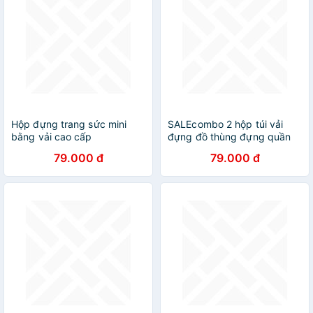
Hộp đựng trang sức mini
SALEcombo 2 hộp túi vải
bằng vải cao cấp
đựng đồ thùng đựng quần
áo đồ lót đồ chơi đa năng
79.000 đ
79.000 đ
bằng vải cứng,có nắp không
cần tủ