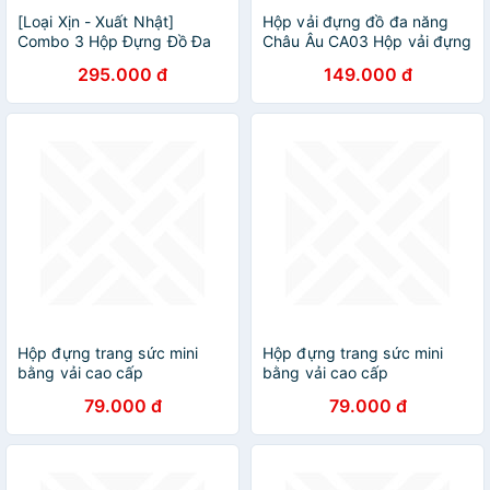
[Loại Xịn - Xuất Nhật]
Hộp vải đựng đồ đa năng
Combo 3 Hộp Đựng Đồ Đa
Châu Âu CA03 Hộp vải đựng
Năng TD1 – Túi Vải Đựng
chăn ga, quần áo có nắp
295.000 đ
149.000 đ
Quần Áo Chăn Màn Phong
chất liệu cao cấp thế hệ mới
Cách Thụy Điển Sang Trọng,
Hàng chính hãng D Danido
Lịch Sự – Hàng Chính Hãng
Hộp đựng trang sức mini
Hộp đựng trang sức mini
bằng vải cao cấp
bằng vải cao cấp
79.000 đ
79.000 đ