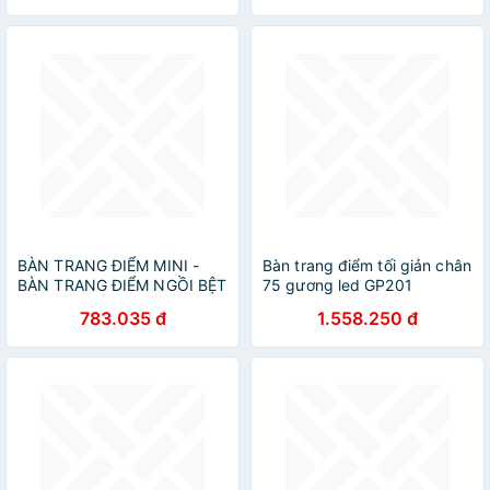
BÀN TRANG ĐIỂM MINI -
Bàn trang điểm tối giản chân
BÀN TRANG ĐIỂM NGỒI BỆT
75 gương led GP201
GỖ CAO CẤP LÕI XANH
783.035 đ
1.558.250 đ
KHÁNG ẨM