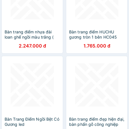
Bàn trang điểm nhựa đài
Bàn trang điểm HUCHU
loan ghế ngồi màu trắng (
gương tròn 1 bên HC045
hình thực tế ) HUCHU sang
(chưa có ghế)
2.247.000 đ
1.765.000 đ
trọng không mối mọt bên bỉ
chắc chắn
Bàn Trang Điểm Ngồi Bệt Có
Bàn trang điểm đẹp hiện đại,
Gương led
bàn phấn gỗ công nghiệp