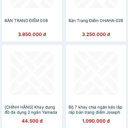
BÀN TRANG ĐIỂM 008
Bàn Trang Điểm OHAHA-028
3.850.000 đ
3.250.000 đ
[CHÍNH HÃNG] Khay đựng
Bộ 7 khay chia ngăn kéo lắp
đồ đa dụng 2 ngăn Yamada
ráp bàn trang điểm Joseph
Desk Labo - Hàng nội địa
Joseph Viva (Shell) 75009
44.500 đ
1.090.000 đ
Nhật Bản | Made in Japan
hàng chính hãng