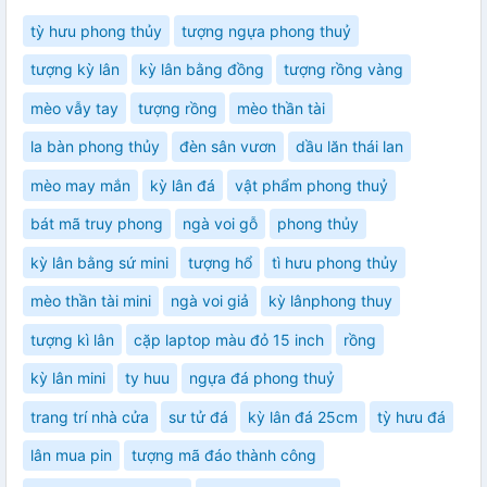
tỳ hưu phong thủy
tượng ngựa phong thuỷ
tượng kỳ lân
kỳ lân bằng đồng
tượng rồng vàng
mèo vẫy tay
tượng rồng
mèo thần tài
la bàn phong thủy
đèn sân vươn
dầu lăn thái lan
mèo may mắn
kỳ lân đá
vật phẩm phong thuỷ
bát mã truy phong
ngà voi gỗ
phong thủy
kỳ lân bằng sứ mini
tượng hổ
tì hưu phong thủy
mèo thần tài mini
ngà voi giả
kỳ lânphong thuy
tượng kì lân
cặp laptop màu đỏ 15 inch
rồng
kỳ lân mini
ty huu
ngựa đá phong thuỷ
trang trí nhà cửa
sư tử đá
kỳ lân đá 25cm
tỳ hưu đá
lân mua pin
tượng mã đáo thành công