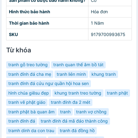
Sản phẩm có được bảo hành không?
Có
Hình thức bảo hành
Hóa đơn
Thời gian bảo hành
1 Năm
SKU
9179700993675
Từ khóa
tranh gỗ treo tường
tranh quan thế âm bồ tát
tranh đính đá cha mẹ
tranh liẻn minh
khung tranh
tranh đính đá cửu ngư quần hội hoa sen
hình chúa giêsu đẹp
khung tranh treo tường
tranh phật
tranh vẽ phật giáo
tranh đính đa 2 mét
tranh phật bà quan âm
tranh
tranh vợ chồng
tranh đính đá
tranh đính đá mã đáo thành công
tramh dinh da con trau
tranh đá đồng hồ