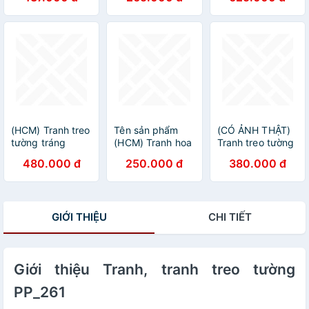
HÀNG CHUẨN
bo viền vàng
tiệm nail kèm
kèm đinh treo
đinh treo dễ treo
không cần khaon
tường
(HCM) Tranh treo
Tên sản phẩm
(CÓ ẢNH THẬT)
tường tráng
(HCM) Tranh hoa
Tranh treo tường
gương phật giáo
mẫu đơn 1, tranh
trang trí decor
480.000 đ
250.000 đ
380.000 đ
2 trang trí phòng
tráng gương hoa
phòng khách
thờ kèm đinh treo
mẫu đơn trang trí
phòng thờ hình
chuyên dụng
phòng
phật bình yên
khách,phòng ngủ
GIỚI THIỆU
CHI TIẾT
kèm đinh treo
Giới thiệu Tranh, tranh treo tường
PP_261