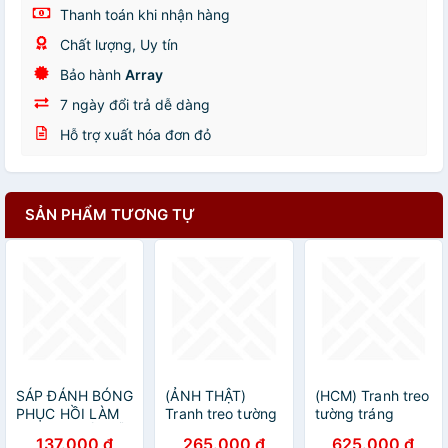
Thanh toán khi nhận hàng
Chất lượng, Uy tín
Bảo hành
Array
7 ngày đổi trả dễ dàng
Hỗ trợ xuất hóa đơn đỏ
SẢN PHẨM TƯƠNG TỰ
SÁP ĐÁNH BÓNG
(ẢNH THẬT)
(HCM) Tranh treo
PHỤC HỒI LÀM
Tranh treo tường
tường tráng
MỚI CÁC ĐỒ GỖ
hoa linh lan trắng
gương trang trí
137.000 đ
265.000 đ
625.000 đ