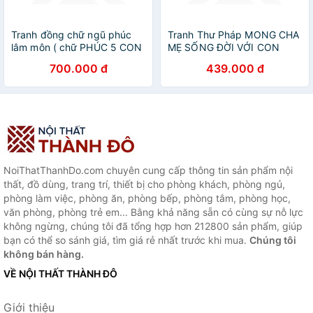
Tranh đồng chữ ngũ phúc
Tranh Thư Pháp MONG CHA
lâm môn ( chữ PHÚC 5 CON
MẸ SỐNG ĐỜI VỚI CON
DƠI) treo phong thủy
TPT_30-15 (30 x 60 cm)
700.000 đ
439.000 đ
Thế Giới Tranh Đẹp
NoiThatThanhDo.com chuyên cung cấp thông tin sản phẩm nội
thất, đồ dùng, trang trí, thiết bị cho phòng khách, phòng ngủ,
phòng làm việc, phòng ăn, phòng bếp, phòng tắm, phòng học,
văn phòng, phòng trẻ em... Bằng khả năng sẵn có cùng sự nỗ lực
không ngừng, chúng tôi đã tổng hợp hơn 212800 sản phẩm, giúp
bạn có thể so sánh giá, tìm giá rẻ nhất trước khi mua.
Chúng tôi
không bán hàng.
VỀ NỘI THẤT THÀNH ĐÔ
Giới thiệu