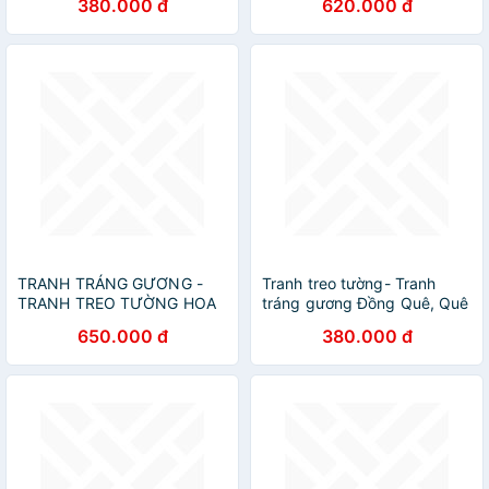
380.000 đ
620.000 đ
tường phòng họp - tranh
treo tường khách sạn - bộ 6
tranh treo tường lá tropical-
Tặng kèm đinh 3 chân
TRANH TRÁNG GƯƠNG -
Tranh treo tường- Tranh
TRANH TREO TƯỜNG HOA
tráng gương Đồng Quê, Quê
POPPY - TRANH TREO
Hương, Làng Quê
650.000 đ
380.000 đ
PHÒNG KHÁCH SANG
TRỌNG(TẶNG KÈM ĐINH 3
CHÂN)