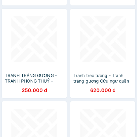
TRANH TRÁNG GƯƠNG -
Tranh treo tường - Tranh
TRANH PHONG THUỶ -
tráng gương Cửu ngư quần
TRANH TREO PHÒNG
hội
250.000 đ
620.000 đ
KHÁCH - TRANH TRÁNG
GƯƠNG CÁ RỒNG PHONG
THUỶ(TẶNG KÈM ĐINH 3
CHÂN)