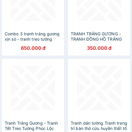
Combo 3 tranh tráng gương
TRANH TRÁNG GƯƠNG -
xịn sò - tranh treo tường
TRANH ĐỒNG HỒ TRÁNG
phòng khách
GƯƠNG -TRANH TREO
650.000 đ
350.000 đ
PHÒNG KHÁCH - NHÀ
HÀNG - KHÁCH SẠN(TẶNG
KÈM ĐINH 3 CHÂN)
Tranh Tráng Gương - Tranh
Tranh dán tường Tranh trang
Tết Treo Tường Phúc Lộc
trí bàn thờ cửu huyền thất tổ