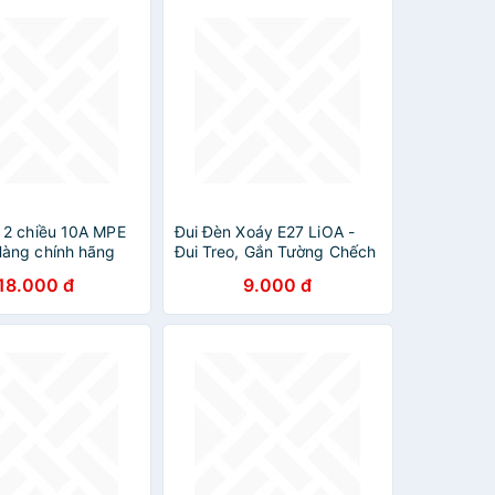
 2 chiều 10A MPE
Đui Đèn Xoáy E27 LiOA -
àng chính hãng
Đui Treo, Gắn Tường Chếch
45, 90 độ
18.000 đ
9.000 đ