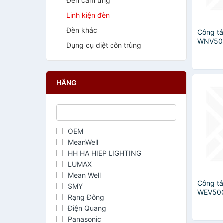
Đèn cảm ứng
Linh kiện đèn
Đèn khác
Công tắ
WNV500
Dụng cụ diệt côn trùng
Hàng ch
HÃNG
OEM
MeanWell
HH HA HIEP LIGHTING
LUMAX
Mean Well
Công tắ
SMY
WEV500
Rạng Đông
Hàng ch
Điện Quang
Panasonic