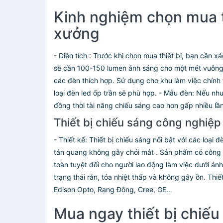
ENA
Kinh nghiệm chọn mua t
Fenix
Giahu
xưởng
HUNONIC
KIBATH Light solution for life
- Diện tích : Trước khi chọn mua thiết bị, bạn cần
LIMAX
sẽ cần 100-150 lumen ánh sáng cho một mét vuông 
Lucky
Milliken Tampe
các đèn thích hợp. Sử dụng cho khu làm việc chín
MINIIN
loại đèn led ốp trần sẽ phù hợp. - Mẫu đèn: Nếu nh
MISUFUJl
đồng thời tài năng chiếu sáng cao hơn gấp nhiều lầ
pluslamp
Thiết bị chiếu sáng công nghiệp
Posson
PROLEA PL
- Thiết kế: Thiết bị chiếu sáng nổi bật với các loại 
Rainy
tán quang không gây chói mắt . Sản phẩm có công s
SANAN
toàn tuyệt đối cho người lao động làm việc dưới á
Silamp
trạng thái rắn, tỏa nhiệt thấp và không gây ồn. Thi
Sonoff
Sopoka
Edison Opto, Rạng Đông, Cree, GE…
TNE
Mua ngay thiết bị chiế
TP-Link
Ushio