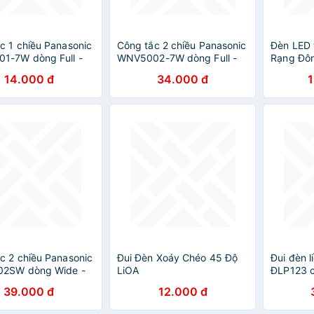
c 1 chiều Panasonic
Công tắc 2 chiều Panasonic
Đèn LED 
1-7W dòng Full -
WNV5002-7W dòng Full -
Rạng Đô
ính hãng
Hàng chính hãng
14.000 đ
34.000 đ
c 2 chiều Panasonic
Đui Đèn Xoáy Chéo 45 Độ
Đui đèn 
2SW dòng Wide -
LiOA
ĐLP123 có
ính hãng
an toàn
39.000 đ
12.000 đ