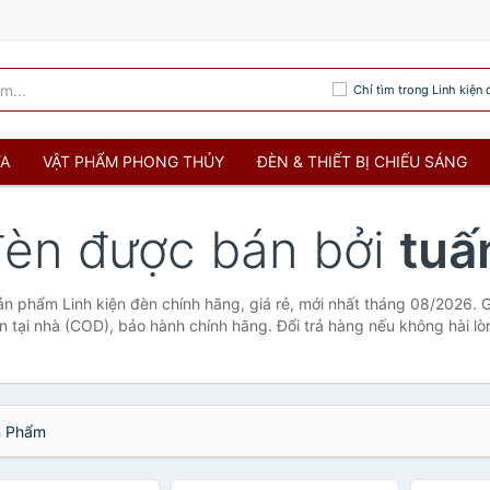
Chỉ tìm trong Linh kiện 
ỬA
VẬT PHẨM PHONG THỦY
ĐÈN & THIẾT BỊ CHIẾU SÁNG
 đèn được bán bởi
tuấ
sản phẩm Linh kiện đèn chính hãng, giá rẻ, mới nhất tháng 08/2026. 
ền tại nhà (COD), bảo hành chính hãng. Đổi trả hàng nếu không hài lò
 Phẩm