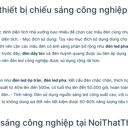
hiết bị chiếu sáng công nghiệ
 xác định diện tích nhà xưởng bao nhiêu để chọn các mẫu đèn cũng n
diện tích. - Mục đích sử dụng: Tùy vào mục đích sử dụng dùng ch
h thì nên cần các mẫu đèn có ánh sáng phân bổ rộng như
đèn led pha
ư trước đây,
đèn dây tóc
và đèn huỳnh quang được ưu tiên áp dụng. T
n nên đèn led công nghiệp được sử dụng rộng rãi hơn.
đèn như
đèn led ốp trần
,
đèn led pha
. Kết cấu đèn chắc chắn, thích h
uất từ 40w lên đến 500w, có tuổi thọ lên đến 50.000 giờ, hoàn toàn
nh đèn. - Tính năng: Đèn sử dụng nguồn sáng led công suất cao, với
ết bị không dùng sợi đốt nên tiết kiệm được 60-80% năng lượng tiêu t
u sáng công nghiệp tại NoiTha