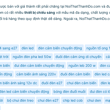
ược bán với giá thành rất phải chăng tại NoiThatThanhDo.com và đượ
om có rất nhiều
thiết bị chiếu sáng
với mẫu mã đa dạng, chất lượng c
 trả hàng theo quy định thật dễ dàng. Ngoài ra, NoiThatThanhDo.
4 sang e27
đèn led
đèn cảm biến chuyển động
nguồn tổ ong 
t trời
nguồn đèn pha led 50w
đuôi đèn cảm ứng di chuyển
cả
m biến
đui đèn cảm biến chuyển động
nguồn leb 200 w
đèn c
ển động
cảm biến ánh sáng 220v
đuôi đèn cảm biến
đèn led 
m biến ánh sáng 12v dc
đuôi đèn e27
chui đèn cảm biến
đèn l
đèn led cảm biến chuyển động
bóng đèn đuổi muỗi
đui đèn có l
ời
bộ chui đèn treo
chui đèn e27
chip led cob
chui den
mạ