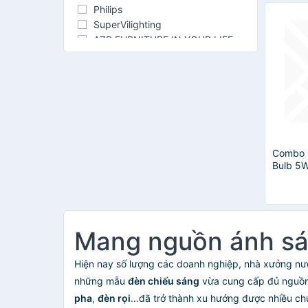
Philips
SuperVilighting
AZP FURNITURE IN YOUR LIFE
CAVARA
Đại Sinh
LEDGOES
MPE
Schneider Electric
Yeelight
HE SHUO
Combo 
HUTA Light For Life
Bulb 5
KhoNCC
Trắng
LiOA
Taiwan
TOPLEX
Mang nguồn ánh sán
Vạn Năng Solar
ATA
Hiện nay số lượng các doanh nghiệp, nhà xưởng nướ
BRIDGELUX
những mẫu
đèn chiếu sáng
vừa cung cấp đủ nguồn 
Đại Nam Sport
done
pha
,
đèn rọi
…đã trở thành xu hướng được nhiều chủ