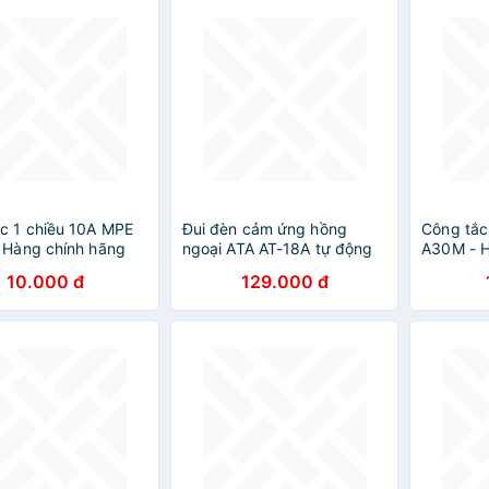
c 1 chiều 10A MPE
Đui đèn cảm ứng hồng
Công tắc
 Hàng chính hãng
ngoại ATA AT-18A tự động
A30M - H
bật sáng khi có người đi
10.000 đ
129.000 đ
qua - Hàng chính hãng