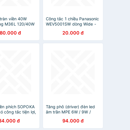
tràn viền 40W
Công tắc 1 chiều Panasonic
ng M36L 120/40W
WEV5001SW dòng Wide -
Hàng chính hãng
180.000 đ
20.000 đ
liền phích SOPOKA
Tăng phô (driver) đèn led
 công tắc tiện lợi,
âm trần MPE 6W / 9W /
12W / 18W / 24W - Hàng
34.000 đ
94.000 đ
chính hãng