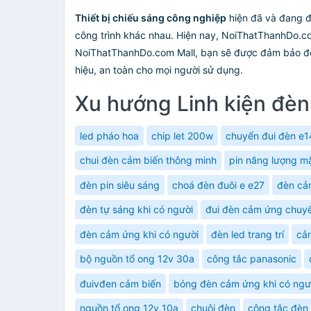
Thiết bị chiếu sáng công nghiệp
hiện đã và đang đ
công trình khác nhau. Hiện nay, NoiThatThanhDo.c
NoiThatThanhDo.com Mall, bạn sẽ được đảm bảo đổi
hiệu, an toàn cho mọi người sử dụng.
Xu hướng Linh kiện đèn
led pháo hoa
chip let 200w
chuyển đui đèn e1
chui đèn cảm biến thông minh
pin năng lượng mặ
đèn pin siêu sáng
choá đèn đuôi e e27
đèn cả
đèn tự sáng khi có người
đui đèn cảm ứng chuy
đèn cảm ứng khi có người
đèn led trang trí
cả
bộ nguồn tổ ong 12v 30a
công tắc panasonic
đuivđen cảm biến
bóng đèn cảm ứng khi có ngư
nguồn tổ ong 12v 10a
chuôi đèn
công tắc đèn