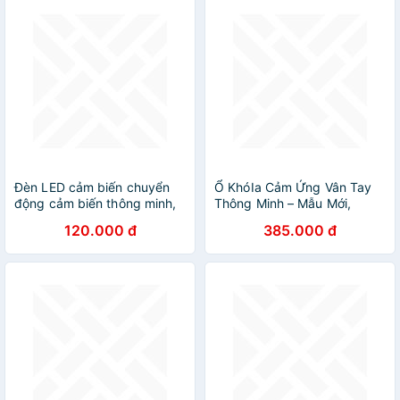
Đèn LED cảm biến chuyển
Ổ KhóIa Cảm Ứng Vân Tay
động cảm biến thông minh,
Thông Minh – Mẫu Mới,
ánh sáng bảo vệ mắt, sạc
Chống Trộm Chuyên
120.000 đ
385.000 đ
pin USB đời mới, dán tường,
Nghiệp, Có Sạc Pin, ĐÈN
tủ quần áo, cầu thang,
TRANG TRÍ
phòng ngủ… Cảm Ứng
không dây