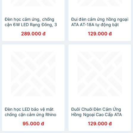
Đèn học cảm ứng, chống
Đui đèn cảm ứng hồng ngoại
cận 6W LED Rạng Đông, 3
ATA AT-18A tự động bật
cấp ánh sáng RL-20.LED (
sáng khi có người đi qua -
289.000 đ
129.000 đ
giao màu ngẫu nhiên )
Hàng chính hãng
Đèn học LED bảo vệ mắt
Đuôi Chuôi Đèn Cảm Ứng
chống cận cảm ứng Rhino
Hồng Ngoại Cao Cấp ATA
L201, tích điện đa năng làm
18A Tự Động Tắt Mở Khi Có
95.000 đ
129.000 đ
việc, để bàn học
Người, Có Thể Điều Chỉnh
Thời Gian.