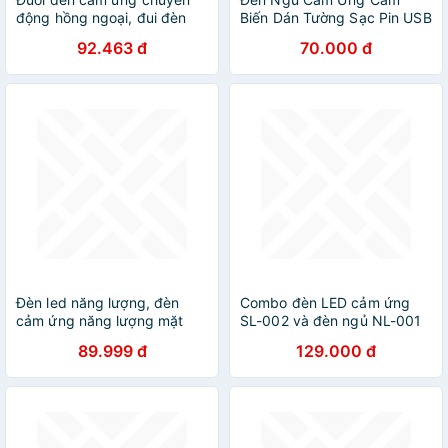
động hồng ngoại, đui đèn
Biến Dán Tường Sạc Pin USB
cảm biến chuyển động hồng
Đời Mới
92.463 đ
70.000 đ
ngoại
Đèn led năng lượng, đèn
Combo đèn LED cảm ứng
cảm ứng năng lượng mặt
SL-002 và đèn ngủ NL-001
trời, dây vonfam chống thấm
89.999 đ
129.000 đ
nước, bóng đèn cảm ứng
hồng ngoại - HÀNG CHÍNH
HÃNG MINIIN