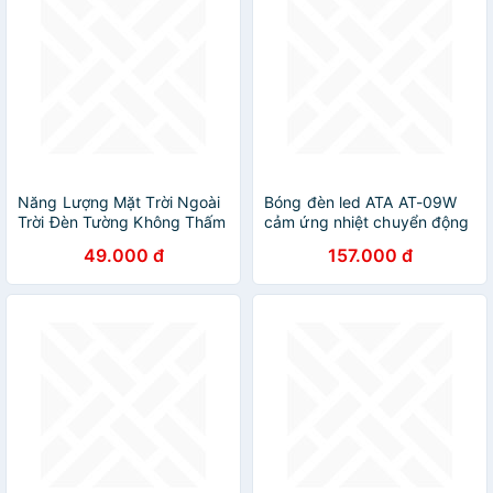
Năng Lượng Mặt Trời Ngoài
Bóng đèn led ATA AT-09W
Trời Đèn Tường Không Thấm
cảm ứng nhiệt chuyển động
Nước Đèn Sợi Đèn Cảm Ứng
gắn tường, trần - Hàng
49.000 đ
157.000 đ
Đèn Gia Dụng Đèn LED Sân
chính hãng
Vườn Đèn Tường