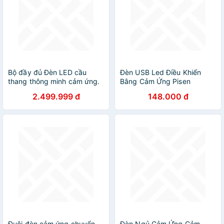
Bộ đầy đủ Đèn LED cầu
Đèn USB Led Điều Khiển
thang thông minh cảm ứng.
Bằng Cảm Ứng Pisen
Đèn LED bước cầu thang
2.499.999 đ
148.000 đ
cảm ứng cơ thể con người
Đuôi đèn cảm ứng chuyển
Đèn Ngủ Cảm Ứng Cảm