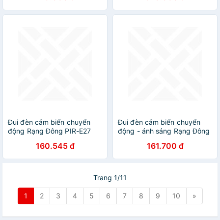
Trí Quán Bar, Nhà Hàng,
Quán Cà Phê
Đui đèn cảm biến chuyển
Đui đèn cảm biến chuyển
động Rạng Đông PIR-E27
động - ánh sáng Rạng Đông
160.545 đ
161.700 đ
Trang 1/11
1
2
3
4
5
6
7
8
9
10
»