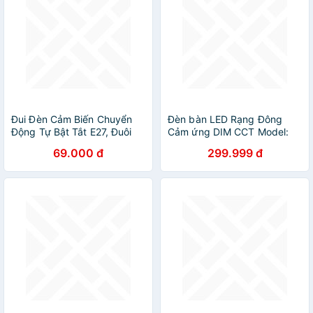
Đui Đèn Cảm Biến Chuyển
Đèn bàn LED Rạng Đông
Động Tự Bật Tắt E27, Đuôi
Cảm ứng DIM CCT Model:
Đèn Xoáy Cảm Ứng Radar
RD-RL-36.LED
69.000 đ
299.999 đ
Tiết Kiệm Điện - HÀNG
CHÍNH HÃNG MINIIN