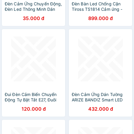
Đèn Cảm Ứng Chuyển Động,
Đèn Bàn Led Chống Cận
Đèn Led Thông Minh Dán
Tiross TS1814 Cảm ứng -
Tường Không Dây, Góc Cảm
Hàng Chính Hãng
35.000 đ
899.000 đ
Ứng Rộng, Thích Hợp Cho
Mọi Không Gian - HÀNG
CHÍNH HÃNG MINIIN
Đui Đèn Cảm Biến Chuyển
Đèn Cảm Ứng Dán Tường
Động Tự Bật Tắt E27, Đuôi
ARIZE BANDIZ Smart LED
Đèn Xoáy Cảm Ứng Radar
Sensor Light Sạc Điện
120.000 đ
432.000 đ
Tiết Kiệm Điện - HÀNG
CHÍNH HÃNG