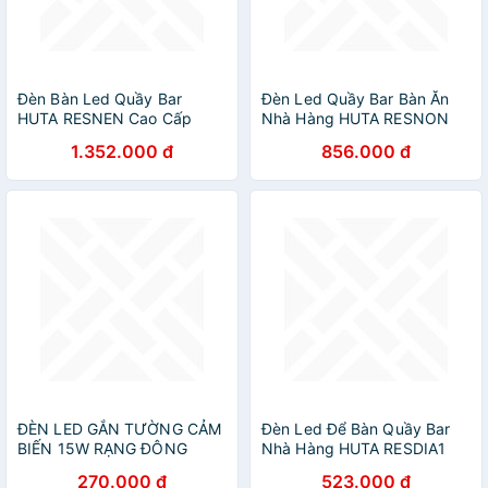
Đèn Bàn Led Quầy Bar
Đèn Led Quầy Bar Bàn Ăn
HUTA RESNEN Cao Cấp
Nhà Hàng HUTA RESNON
Cảm Ứng Tích Điện Điều
Cảm Ứng Tích Điện USB
1.352.000 đ
856.000 đ
Chỉnh Ánh Sáng Vàng Trang
Điều Chỉnh Ánh Sáng Vàng
Trí Quán Cà Phê, Nhà Hàng,
Trang Trí Quán Cà Phê Quán
Sự Kiện
Bar
ĐÈN LED GẮN TƯỜNG CẢM
Đèn Led Để Bàn Quầy Bar
BIẾN 15W RẠNG ĐÔNG
Nhà Hàng HUTA RESDIA1
Cảm Ứng Tích Điện, Điều
270.000 đ
523.000 đ
Chỉnh Ánh Sáng Vàng, Trang