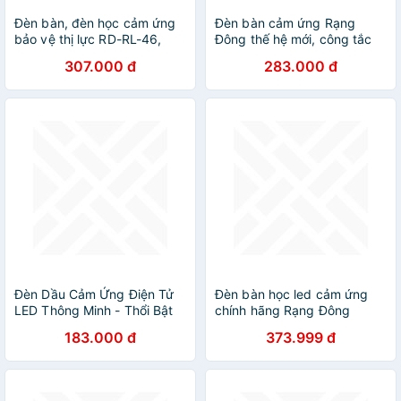
Đèn bàn, đèn học cảm ứng
Đèn bàn cảm ứng Rạng
bảo vệ thị lực RD-RL-46,
Đông thế hệ mới, công tắc
phong cách sáng tạo kết
cảm ứng được bố trí ở 2 bên
307.000 đ
283.000 đ
hợp hình voi và chim, cảm
tai của thân đèn, màu sắc
ứng trên thân đèn, đổi màu
phong phú, hình con vật ngộ
ánh sáng, tăng giảm cường
nghĩnh đáng yêu
độ sáng
Đèn Dầu Cảm Ứng Điện Tử
Đèn bàn học led cảm ứng
LED Thông Minh - Thổi Bật
chính hãng Rạng Đông
Tắt, Tiết Kiệm Điện
Model: RD RL 36 LED
183.000 đ
373.999 đ