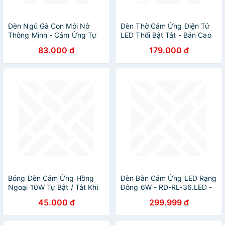
Đèn Ngủ Gà Con Mới Nở
Đèn Thờ Cảm Ứng Điện Tử
Thông Minh - Cảm Ứng Tự
LED Thổi Bật Tắt - Bản Cao
Phát Sáng Tiện Dụng - Hàng
Cấp, Thông Minh và Tiết
83.000 đ
179.000 đ
Chính Hãng MINIIN
Kiệm Điện
Bóng Đèn Cảm Ứng Hồng
Đèn Bàn Cảm Ứng LED Rạng
Ngoại 10W Tự Bật / Tắt Khi
Đông 6W - RD-RL-36.LED -
Phát Hiện Chuyển Động Tiết
4 Nhiệt Độ Màu, 3 Mức
45.000 đ
299.999 đ
Kiệm Năng Lượng
Sáng