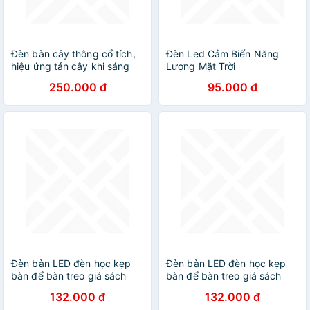
Đèn bàn cây thông cổ tích,
Đèn Led Cảm Biến Năng
hiệu ứng tán cây khi sáng
Lượng Mặt Trời
đèn
250.000 đ
95.000 đ
Đèn bàn LED đèn học kẹp
Đèn bàn LED đèn học kẹp
bàn để bàn treo giá sách
bàn để bàn treo giá sách
cảm ứng có 3 chế độ sáng
cảm ứng có 3 chế độ sáng
132.000 đ
132.000 đ
bảo vệ mắt tiết kiệm điện
bảo vệ mắt tiết kiệm điện