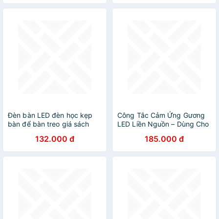
chống ánh sáng xanh -
chống ánh sáng xanh -
Hàng chính hãng
Hàng chính hãng
Đèn bàn LED đèn học kẹp
Công Tắc Cảm Ứng Gương
bàn để bàn treo giá sách
LED Liền Nguồn – Dùng Cho
cảm ứng có 3 chế độ sáng
LED 12V, Siêu Nhạy, An Toàn
132.000 đ
185.000 đ
bảo vệ mắt tiết kiệm điện
chống ánh sáng xanh -
Hàng chính hãng