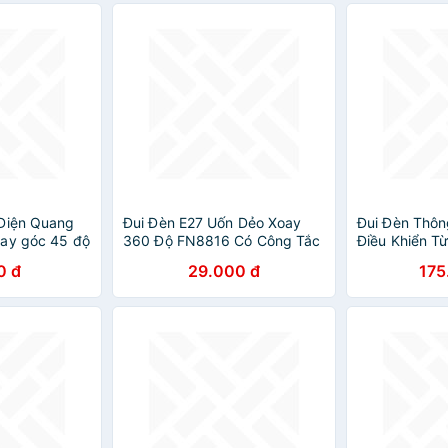
 Điện Quang
Đui Đèn E27 Uốn Dẻo Xoay
Đui Đèn Thôn
oay góc 45 độ
360 Độ FN8816 Có Công Tắc
Điều Khiển Từ
Tiện Lợi
Đèn, Kèm Rem
0 đ
29.000 đ
175
từ xa