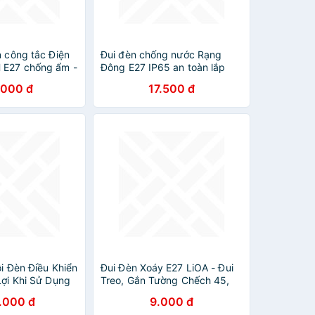
n công tắc Điện
Đui đèn chống nước Rạng
 E27 chống ẩm -
Đông E27 IP65 an toàn lắp
m và dây dài
đặt ngoài trời sân vườn trang
.000 đ
17.500 đ
trại - Hàng chính hãng
ôi Đèn Điều Khiển
Đui Đèn Xoáy E27 LiOA - Đui
Lợi Khi Sử Dụng
Treo, Gắn Tường Chếch 45,
Ngủ Remote Kế
90 độ
.000 đ
9.000 đ
DDKTX-E27 (Màu