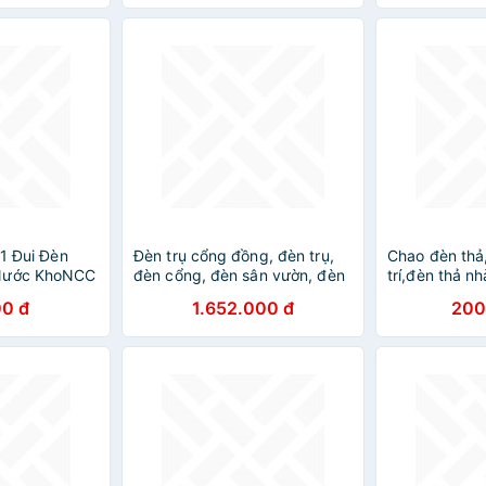
HOẠI
Gian - HÀNG CHÍNH HÃNG
Trắng)
MINIIN
01 Đui Đèn
Đèn trụ cổng đồng, đèn trụ,
Chao đèn thả
 Nước KhoNCC
đèn cổng, đèn sân vườn, đèn
trí,đèn thả n
 - Đuôi
ngoài trời. DT
quán cafe DT
0 đ
1.652.000 đ
200
 E27 - Treo
Mưa Nắng -