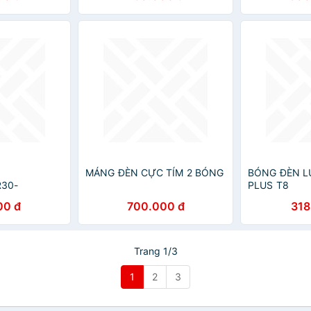
MÁNG ĐÈN CỰC TÍM 2 BÓNG
BÓNG ĐÈN 
30-
PLUS T8
00 đ
700.000 đ
318
Trang 1/3
1
2
3