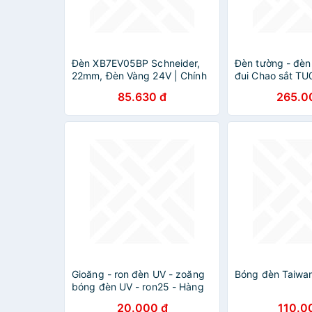
Đèn XB7EV05BP Schneider,
Đèn tường - đèn
22mm, Đèn Vàng 24V | Chính
đui Chao sắt T
hãng |
85.630 đ
265.0
Gioăng - ron đèn UV - zoăng
Bóng đèn Taiwa
bóng đèn UV - ron25 - Hàng
chính hãng
20.000 đ
110.0