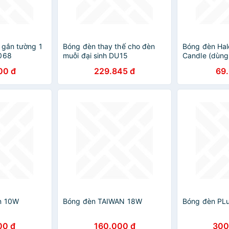
 gắn tường 1
Bóng đèn thay thế cho đèn
Bóng đèn Hal
U068
muỗi đại sinh DU15
Candle (dùng
nến)
00 đ
229.845 đ
69
n 10W
Bóng đèn TAIWAN 18W
Bóng đèn PL
00 đ
160.000 đ
300