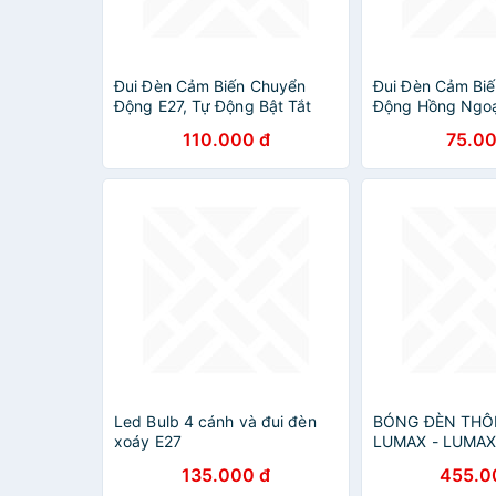
Đui Đèn Cảm Biến Chuyển
Đui Đèn Cảm Bi
Động E27, Tự Động Bật Tắt
Động Hồng Ngoại
Thông Minh khi có người
Điều Chỉnh Ánh 
110.000 đ
75.00
Gian
Led Bulb 4 cánh và đui đèn
BÓNG ĐÈN THÔ
xoáy E27
LUMAX - LUMAX
800LM/RGBW/9W
135.000 đ
455.0
- ĐIỀU CHỈNH M