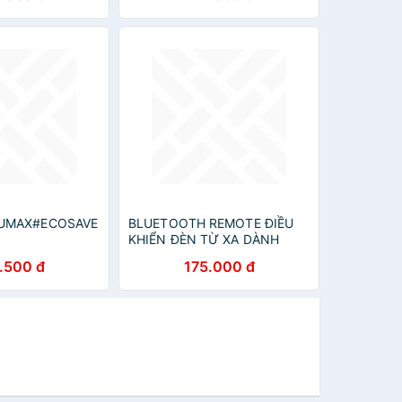
LUMAX#ECOSAVE
BLUETOOTH REMOTE ĐIỀU
KHIỂN ĐÈN TỪ XA DÀNH
CHO ĐÈN TRẦN THÔNG
.500 đ
175.000 đ
MINH YEELIGHT - HÀNG
CHÍNH HÃNG