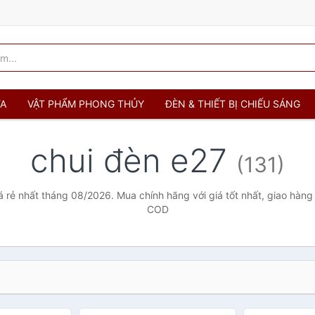
ỬA
VẬT PHẨM PHONG THỦY
ĐÈN & THIẾT BỊ CHIẾU SÁNG
chui đèn e27
(131)
á rẻ nhất tháng 08/2026. Mua chính hãng với giá tốt nhất, giao hàng 
COD