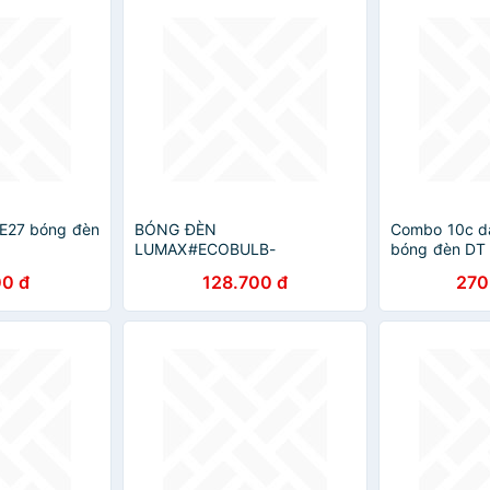
 E27 bóng đèn
BÓNG ĐÈN
Combo 10c dâ
LUMAX#ECOBULB-
bóng đèn DT
1050LM/830/12W/E27/ECO
0 đ
128.700 đ
270