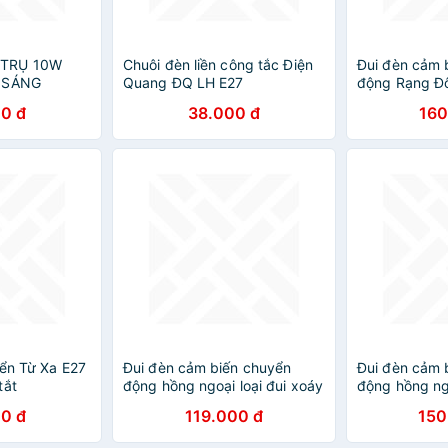
 TRỤ 10W
Chuôi đèn liền công tắc Điện
Đui đèn cảm 
H SÁNG
Quang ĐQ LH E27
động Rạng Đ
0 đ
38.000 đ
160
iển Từ Xa E27
Đui đèn cảm biến chuyển
Đui đèn cảm 
tắt
động hồng ngoại loại đui xoáy
động hồng ngo
E27
E27
0 đ
119.000 đ
150