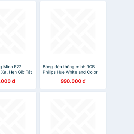
g Minh E27 -
Bóng đèn thông minh RGB
 Xa, Hẹn Giờ Tắt
Philips Hue White and Color
ote điều khiển
Ambiance E27 9W - Hàng
.000 đ
990.000 đ
chính hãng