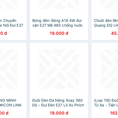
ến Chuyển
Bóng đèn: Bóng A19 4W đui
Chuôi đèn liề
 Nối Đui E27
vặn E27 Mã A60 chống nước
Quang ĐQ LH
Sáng Và Thời
chuyên dùng cho trang trí
kèm phích cắ
0 đ
19.000 đ
45
ngoài trời, trong nhà
3m/5m/10m
NG MINH
Đuôi Đèn Đa Năng Xoay 360
(Loại Tốt) Đu
#ICON LINK
Độ – Đui Đèn E27 Lò Xo Phích
Từ Xa - Tiện 
/E27/WIFI/EA
Cắm Kèm Công Tắc-Tiện Lợi
Ban Đêm Đi 
00 đ
19.000 đ
162
ÀU SẮC - KẾT
và Linh Hoạt Trong Mọi Không
Bên - KLM-D