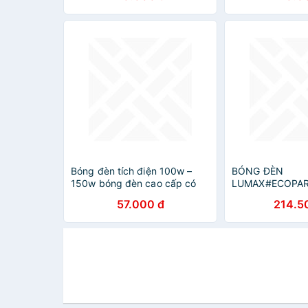
Bóng đèn tích điện 100w –
BÓNG ĐÈN
150w bóng đèn cao cấp có
LUMAX#ECOPAR
móc treo cổng sạc usb
640LM/9W
57.000 đ
214.5