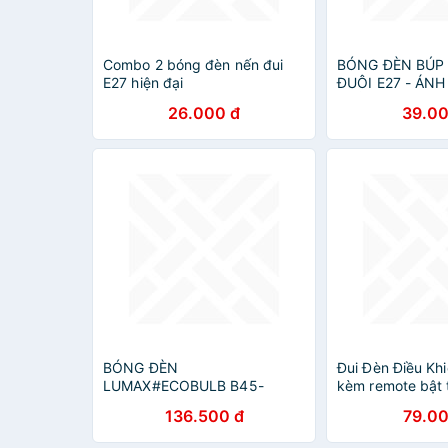
Combo 2 bóng đèn nến đui
BÓNG ĐÈN BÚP
E27 hiện đại
ĐUÔI E27 - ÁN
TRẮNG
26.000 đ
39.00
BÓNG ĐÈN
Đui Đèn Điều Kh
LUMAX#ECOBULB B45-
kèm remote bật 
420LM/8XX/6W/E27/TUNABLE
136.500 đ
79.00
SWITCH