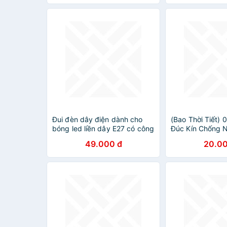
NỐI VỚI ĐIỆN T
Đui đèn dây điện dành cho
(Bao Thời Tiết) 
bóng led liền dây E27 có công
Đúc Kín Chống
tắc dài nhiều kích thước dài
Hàng Chính Hãng
49.000 đ
20.00
3m màu trắng chống vỡ,
Ngoàm Ren Xoáy
chống thấm nước
Ngoài Trời Bao 
KLM-DDE27CN