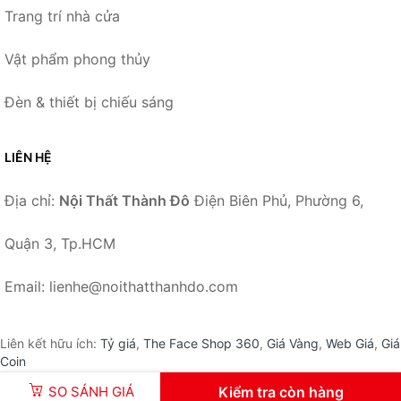
Trang trí nhà cửa
Vật phẩm phong thủy
Đèn & thiết bị chiếu sáng
LIÊN HỆ
Địa chỉ:
Nội Thất Thành Đô
Điện Biên Phủ, Phường 6,
Quận 3, Tp.HCM
Email: lienhe@noithatthanhdo.com
Liên kết hữu ích:
Tỷ giá
,
The Face Shop 360
,
Giá Vàng
,
Web Giá
,
Giá
Coin
SO SÁNH GIÁ
Kiểm tra còn hàng
© 2026 –
NoiThatThanhDo.com
-
Nội Thất Thành Đô
.