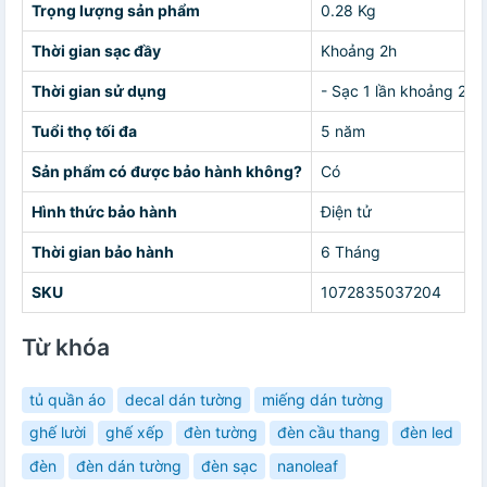
Trọng lượng sản phẩm
0.28 Kg
Thời gian sạc đầy
Khoảng 2h
Thời gian sử dụng
- Sạc 1 lần khoảng 2h-
Tuổi thọ tối đa
5 năm
Sản phẩm có được bảo hành không?
Có
Hình thức bảo hành
Điện tử
Thời gian bảo hành
6 Tháng
SKU
1072835037204
Từ khóa
tủ quần áo
decal dán tường
miếng dán tường
ghế lười
ghế xếp
đèn tường
đèn cầu thang
đèn led
đèn
đèn dán tường
đèn sạc
nanoleaf