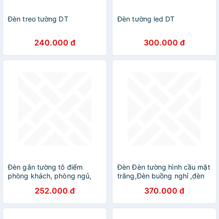
Đèn treo tường DT
Đèn tường led DT
240.000 đ
300.000 đ
Đèn gắn tường tô điểm
Đèn Đèn tường hình cầu mặt
phòng khách, phòng ngủ,
trăng,Đèn buồng nghỉ ,đèn
đèn trang trí, đèn tường,
lan can ,đèn trang trí DT
252.000 đ
370.000 đ
đèn decor các loại, các hình
DT