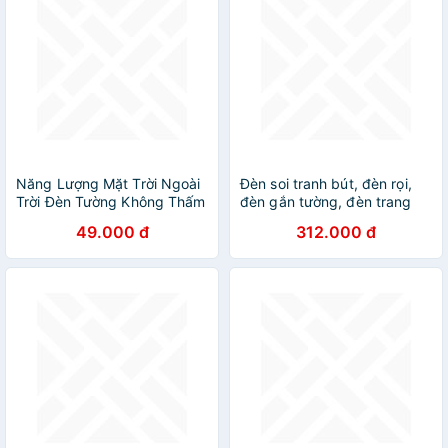
Năng Lượng Mặt Trời Ngoài
Đèn soi tranh bút, đèn rọi,
Trời Đèn Tường Không Thấm
đèn gắn tường, đèn trang
Nước Đèn Sợi Đèn Cảm Ứng
trí, đèn decor DT
49.000 đ
312.000 đ
Đèn Gia Dụng Đèn LED Sân
Vườn Đèn Tường