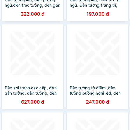
ngủ,đèn treo tường, đèn gắn
ngủ, Đèn tường trang trí,
tường, đèn trang trí, đèn
đèn gắn tường, đèn trang trí
322.000 đ
197.000 đ
decor, đèn DT
DT
Đèn soi tranh cao cấp, đèn
Đèn tường tô điểm ,đèn
gắn tường, đèn tường, đèn
tường buồng nghỉ led, đèn
rọi, đèn decor DT
gắn tường, đèn trang trí,
627.000 đ
247.000 đ
LED trang trí, đèn treo tường
phòng ngủ DT