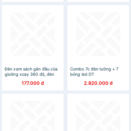
Đèn xem sách gắn đầu của
Combo 7c đèn tường + 7
giường xoay 360 độ, đèn
bóng led DT
gắn tường, đèn decor, đèn
177.000 đ
2.820.000 đ
rọi triệu tập ánh sáng