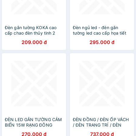
Đèn gắn tường KOKA cao
Đèn ngủ led - đèn gắn
cấp chao đèn thủy tinh 2
tường led cao cấp họa tiết
lớp, thân đèn và đế kim loại
phong đỏ 2 người
209.000 đ
295.000 đ
tĩnh điện
ĐÈN LED GẮN TƯỜNG CẢM
ĐÈN ĐỒNG / ĐÈN ỐP VÁCH
BIẾN 15W RẠNG ĐÔNG
/ ĐÈN TRANG TRÍ / ĐÈN
THẢ TRẦN / ĐÈN TREO
270.000 đ
737.000 đ
TƯỜNG PHÒNG KHÁCH /