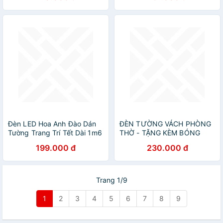
PHÒNG NGỦ / ĐÈN TRANG
TRÍ NHÀ HÀNG KHÁCH SẠN
AZP-VNT6680 / VNT6682
phong cách đương đại,
hàng nhập khẩu AZP
Đèn LED Hoa Anh Đào Dán
ĐÈN TƯỜNG VÁCH PHÒNG
Tường Trang Trí Tết Dài 1m6
THỜ - TẶNG KÈM BÓNG
72 Bóng LED Ánh Sáng Ấm,
LED- TD84
199.000 đ
230.000 đ
Đèn Decor Phòng Khách
Phòng Ngủ Tặng Băng Dính
Nano 2 Mặt - HÀNG CHÍNH
HÃNG MINIIN
Trang 1/9
1
2
3
4
5
6
7
8
9