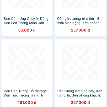
Đèn Cảm Ứng Chuyển Động,
Đèn gắn tường tô điểm - 5
Đèn Led Thông Minh Dán
mẫu sinh động, đèn phòng
Tường Không Dây, Góc Cảm
ngủ, đèn trang trí DT
35.000 đ
257.000 đ
Ứng Rộng, Thích Hợp Cho
Mọi Không Gian - HÀNG
CHÍNH HÃNG MINIIN
Đèn Gắn Tường Gỗ Vintage -
Đèn tường led hình cây, đèn
Đèn Treo Tường Trang Trí
trang trí, đèn phòng khách,
Nội Thất & Decor Quán Cafe
đèn phòng ngủ, đường đi
481.000 đ
257.000 đ
Hiện Đại
cầu thang, ban công DT