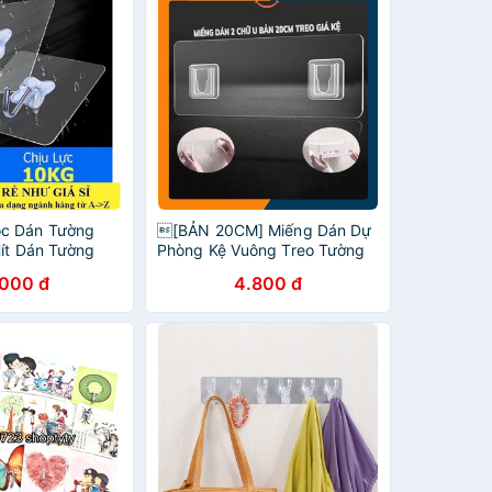
c Dán Tường
[BẢN 20CM] Miếng Dán Dự
Hít Dán Tường
Phòng Kệ Vuông Treo Tường
Miếng Dán Chữ U Đôi Siêu
.000 đ
4.800 đ
Bám Dính Tường