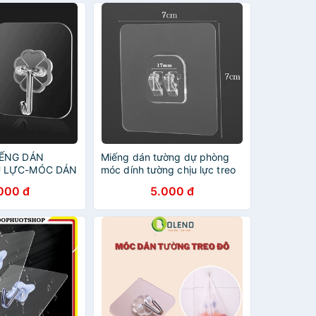
IẾNG DÁN
Miếng dán tường dự phòng
U LỰC-MÓC DÁN
móc dính tường chịu lực treo
DÍNH 6 X 6
đồ đa năng 2 loại (miếng đơn)
000 đ
5.000 đ
+ ( miếng đôi ) Decor nhà tiện
ích