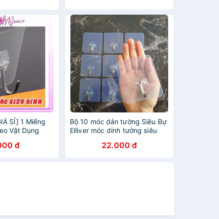
Á SỈ] 1 Miếng
Bộ 10 móc dán tường Siêu Bự
eo Vật Dụng
Elliver móc dính tường siêu
óc Dán Tường
chắc miếng dán treo đồ _MB
000 đ
22.000 đ