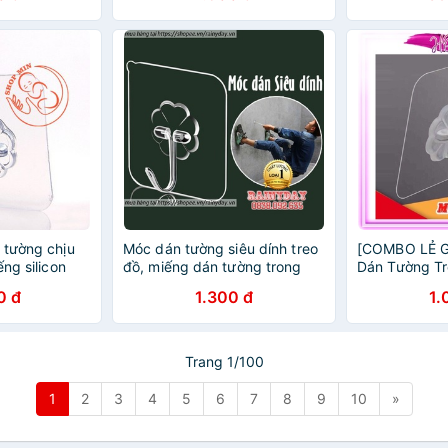
 tường chịu
Móc dán tường siêu dính treo
[COMBO LẺ GI
ếng silicon
đồ, miếng dán tường trong
Dán Tường Tr
hà bếp, nhà
suốt siêu dính chắc chịu lực
Siêu Dính, M
0 đ
1.300 đ
1.
10kg
Siêu Bền.
Trang 1/100
1
2
3
4
5
6
7
8
9
10
»