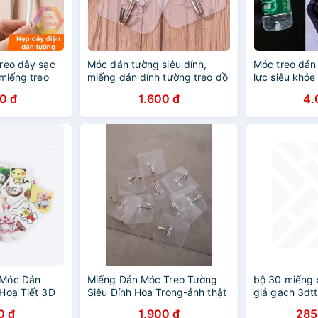
reo dây sạc
Móc dán tường siêu dính,
Móc treo dán 
miếng treo
miếng dán dính tường treo đồ
lực siêu khỏe
 dán tường
siêu dính siêu bền tiện lợi
6x6 dán tườn
0 đ
1.600 đ
4.
 Móc Dán
Miếng Dán Móc Treo Tường
bộ 30 miếng 
Hoạ Tiết 3D
Siêu Dính Hoa Trong-ảnh thật
giả gạch 3dt
0 đ
1.900 đ
285