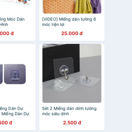
ếng Móc Dán
[VIDEO] Miếng dán tường 6
Hình
móc tiện lợi
.000 đ
25.000 đ
ếng Dán Dự
Sét 2 Miếng dán dính tường
, Miếng Dán Dự
móc siêu dính
n Tường Kệ Tam
500 đ
2.500 đ
 Nhật T2