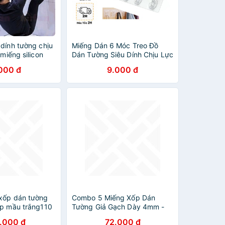
dính tường chịu
Miếng Dán 6 Móc Treo Đồ
 miếng silicon
Dán Tường Siêu Dính Chịu Lực
g nhà bếp nhà
Đa Năng
000 đ
9.000 đ
xốp dán tường
Combo 5 Miếng Xốp Dán
tp mầu trắng110
Tường Giả Gạch Dày 4mm -
Trắng
.000 đ
72.000 đ