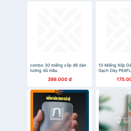
combo 30 miếng xốp để dán
10 Miếng Xốp D
tường đủ mầu
Gạch Dày PEAF
399.000 đ
175.0