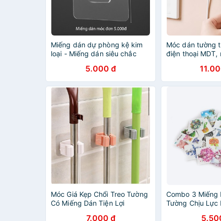
Miếng dán dự phòng kệ kim
Móc dán tường t
loại - Miếng dán siêu chắc
điện thoại MDT, 
(đơn)
CUỐN DÂY ĐIỆN
5.000 đ
11.00
_MCD
Móc Giá Kẹp Chổi Treo Tường
Combo 3 Miếng
Có Miếng Dán Tiện Lợi
Tường Chịu Lực 
7.000 đ
5.50