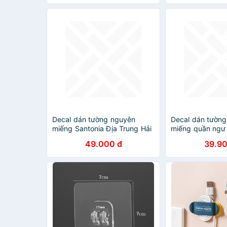
Decal dán tường nguyên
Decal dán tườn
miếng Santonia Địa Trung Hải
miếng quần ngư 
AY9234C
MJ8031B
49.000 đ
39.90