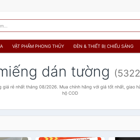
ỬA
VẬT PHẨM PHONG THỦY
ĐÈN & THIẾT BỊ CHIẾU SÁNG
miếng dán tường
(5322
giá rẻ nhất tháng 08/2026. Mua chính hãng với giá tốt nhất, giao h
hộ COD