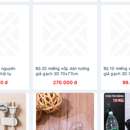
g nguyên
Bộ 20 miếng xốp dán tường
Bộ 10 miếng 
hội tụ
giả gạch 3D 70x77cm
giả gạch 3D
0 đ
270.000 đ
99