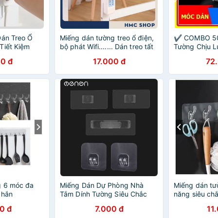
Dán Treo Ổ
Miếng dán tường treo ổ điện,
✔️ COMBO 50
Tiết Kiệm
bộ phát Wifi....... Dán treo tất
Tường Chịu L
cả
Tường Chịu L
0 đ
17.000 đ
72
g 6 móc đa
Miếng Dán Dự Phòng Nhà
Miếng dán tư
chắn
Tắm Dính Tường Siêu Chắc
năng siêu ch
0 đ
7.000 đ
11