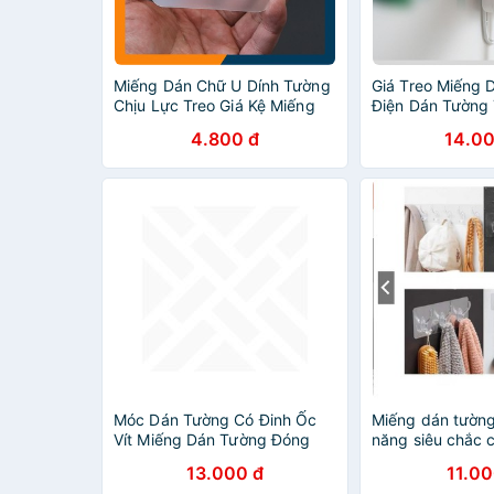
Miếng Dán Chữ U Dính Tường
Giá Treo Miếng 
Chịu Lực Treo Giá Kệ Miếng
Điện Dán Tường 
Dán Dự Phòng Kệ Tam Giác
Không Gian
4.800 đ
14.00
Kệ Vuông
Móc Dán Tường Có Đinh Ốc
Miếng dán tườn
Vít Miếng Dán Tường Đóng
năng siêu chắc 
Đinh Tiện Lợi Ko Khoan Đục
13.000 đ
11.00
Tường