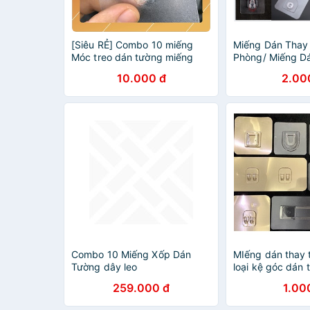
[Siêu RẺ] Combo 10 miếng
Miếng Dán Thay
Móc treo dán tường miếng
Phòng/ Miếng D
dính trong
Mặt /Móc Chịu L
10.000 đ
2.00
Dán Chữ U / Cho
Kệ Nhà Tắm
Combo 10 Miếng Xốp Dán
MIếng dán thay 
Tường dây leo
loại kệ góc dán 
259.000 đ
1.00