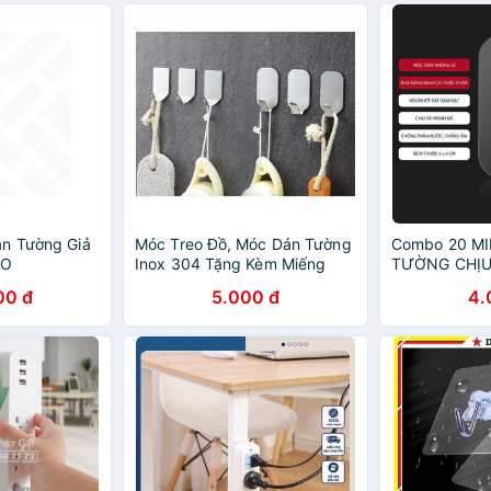
án Tường Giả
Móc Treo Đồ, Móc Dán Tường
Combo 20 M
LO
Inox 304 Tặng Kèm Miếng
TƯỜNG CHỊ
Dán
TƯỜNG SIÊU 
00 đ
5.000 đ
4.