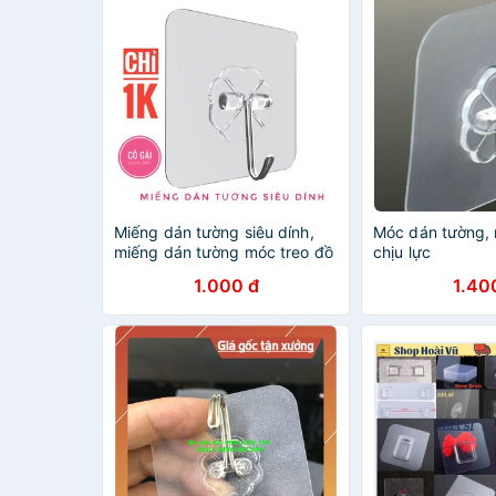
Miếng dán tường siêu dính,
Móc dán tường,
miếng dán tường móc treo đồ
chịu lực
tiện lợi
1.000 đ
1.40