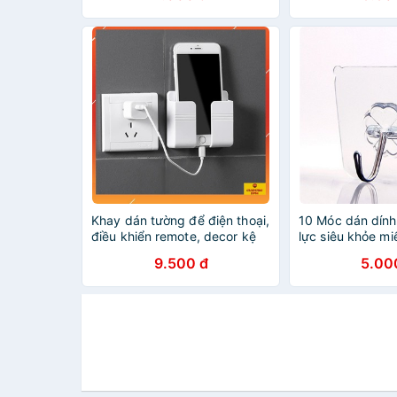
Khay dán tường để điện thoại,
10 Móc dán dính
điều khiển remote, decor kệ
lực siêu khỏe mi
điện thoại dán tường đa năng
6x6 dán tường n
9.500 đ
5.00
kèm miếng dán tường chắc
tắm
chắn