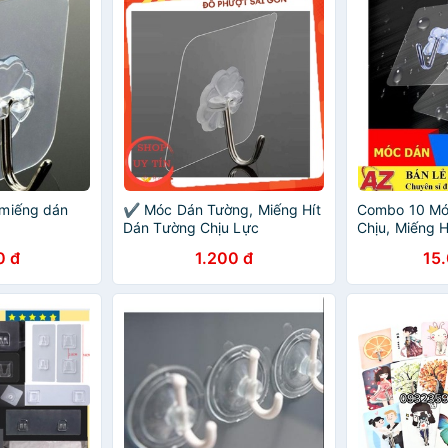
 miếng dán
✔️ Móc Dán Tường, Miếng Hít
Combo 10 Mó
Dán Tường Chịu Lực
Chịu, Miếng 
Thần Thánh
0 đ
1.200 đ
15