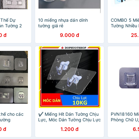
 Thế Dự
10 miếng nhựa dán dính
COMBO 5 Mi
án Tường 2
tường giá rẻ
Tường Nhiều 
ực /Miếng
0 đ
9.000 đ
25
 Kệ Remote,
thế cho các
✔️ Miếng Hít Dán Tường Chịu
PVN18160 Mi
tường
Lực, Móc Dán Tường Chịu Lực
Phòng Chữ U
10 Kg
Phòng Kệ Dá
0 đ
1.200 đ
6.
Giác, Kệ Chữ