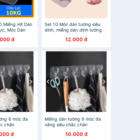
 Miếng Hít Dán
Set 10 Móc dán tường siêu
ực, Móc Dán
dính, miếng dán dính tường
ực 10 Kg
treo đồ siêu dính (10)
.000 đ
12.000 đ
ờng 6 móc đa
Miếng dán tường 6 móc đa
ắc chắn
năng siêu chắc chắn
.000 đ
10.000 đ