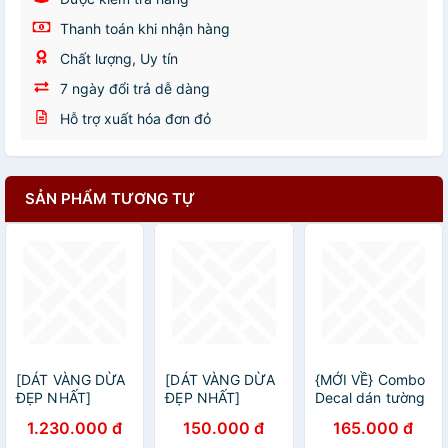
Thanh toán khi nhận hàng
Chất lượng, Uy tín
7 ngày đổi trả dễ dàng
Hỗ trợ xuất hóa đơn đỏ
SẢN PHẨM TƯƠNG TỰ
[DÁT VÀNG DỪA
[DÁT VÀNG DỪA
{MỚI VỀ} Combo
ĐẸP NHẤT]
ĐẸP NHẤT]
Decal dán tường
Combo Dát vàng
Combo Dát vàng
dán tủ giả vân gỗ
1.230.000 đ
150.000 đ
165.000 đ
60 trái dừa
2 trái dừa chưng
(khổ 1mx3m)