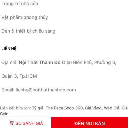
Trang trí nhà cửa
Vật phẩm phong thủy
Đèn & thiết bị chiếu sáng
LIÊN HỆ
Địa chỉ:
Nội Thất Thành Đô
Điện Biên Phủ, Phường 6,
Quận 3, Tp.HCM
Email: lienhe@noithatthanhdo.com
Liên kết hữu ích:
Tỷ giá
,
The Face Shop 360
,
Giá Vàng
,
Web Giá
,
Giá
Coin
SO SÁNH GIÁ
ĐẾN NƠI BÁN
© 2026 –
NoiThatThanhDo.com
-
Nội Thất Thành Đô
.