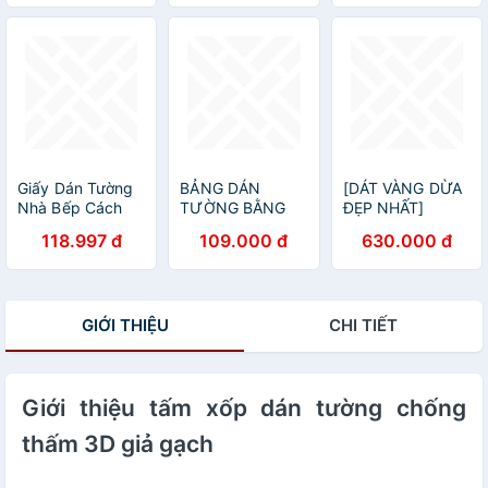
chưng Tết 2000
Tết 50 lá K GIÒN
lá K GIÒN ĐÀI
ĐÀI đẹp nhất
đẹp nhất trong
trong các loại lá
các loại lá dát
dát vàng
vàng
Giấy Dán Tường
BẢNG DÁN
[DÁT VÀNG DỪA
Nhà Bếp Cách
TƯỜNG BẰNG
ĐẸP NHẤT]
Nhiệt Chống Dầu
NHỰA PVC LOẠI
Combo Dát vàng
118.997 đ
109.000 đ
630.000 đ
Mỡ, Chịu Nhiệt -
90X200CM
30 trái dừa
Decal Dán Bếp
chưng Tết 1000
Họa Tiết 3D
lá K GIÒN ĐÀI
(90x60cm)
đẹp nhất trong
GIỚI THIỆU
CHI TIẾT
các loại lá dát
vàng
Giới thiệu tấm xốp dán tường chống
thấm 3D giả gạch