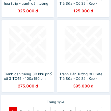
hoa tulip - tranh dán tường
Trà Sữa - Có Sẵn Keo -
phòng khách - phòng ngủ -
TCFTS046
325.000 đ
125.000 đ
không phai màu CS91
Tranh dán tường 3D khu phố
Tranh Dán Tường 3D Cafe
cổ 3 TC45 - 100x150 cm
Trà Sữa - Có Sẵn Keo -
TCFTS055
275.000 đ
395.000 đ
Trang 1/24