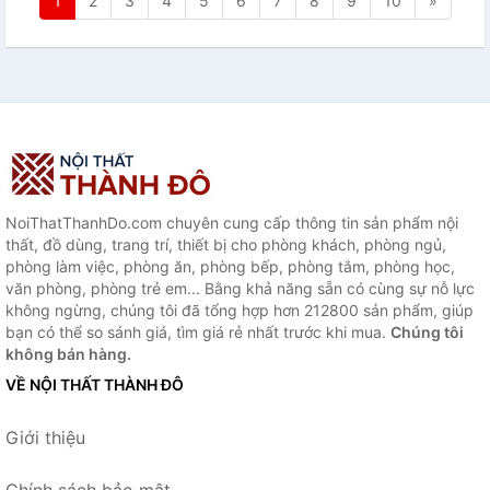
1
2
3
4
5
6
7
8
9
10
»
NoiThatThanhDo.com chuyên cung cấp thông tin sản phẩm nội
thất, đồ dùng, trang trí, thiết bị cho phòng khách, phòng ngủ,
phòng làm việc, phòng ăn, phòng bếp, phòng tắm, phòng học,
văn phòng, phòng trẻ em... Bằng khả năng sẵn có cùng sự nỗ lực
không ngừng, chúng tôi đã tổng hợp hơn 212800 sản phẩm, giúp
bạn có thể so sánh giá, tìm giá rẻ nhất trước khi mua.
Chúng tôi
không bán hàng.
VỀ NỘI THẤT THÀNH ĐÔ
Giới thiệu