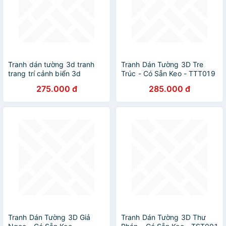
Tranh dán tường 3d tranh
Tranh Dán Tường 3D Tre
trang trí cảnh biển 3d
Trúc - Có Sẵn Keo - TTT019
BINBIN DD78 ,tranh tích hợp
275.000 đ
285.000 đ
sẵn keo, dễ dán(Có in theo
yêu cầu)
Tranh Dán Tường 3D Giả
Tranh Dán Tường 3D Thư