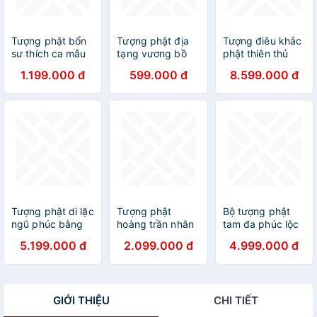
Tượng phật bổn
Tượng phật địa
Tượng điêu khắc
sư thích ca mẫu
tạng vương bồ
phật thiên thủ
ni bằng gỗ bách
tát bằng gỗ bách
thiên nhãn ngài
1.199.000 đ
599.000 đ
8.599.000 đ
xanh thơm ngọt
xanh thơm nức kt
nghìn mắt nghìn
kt 20×12cm
cao 15×9×8cm
tay bằng gỗ
hương đá sơn pu
giả cổ cao cấp kt
61×48×20cm
Tượng phật di lặc
Tượng phật
Bộ tượng phật
ngũ phúc bằng
hoàng trần nhân
tam đa phúc lộc
gỗ hương đá liền
tông bằng gỗ
thọ bằng gỗ trắc
5.199.000 đ
2.099.000 đ
4.999.000 đ
khối kt
ngọc am kt cao
cao 50x18x12cm
60×30×30cm
30×17cm
GIỚI THIỆU
CHI TIẾT