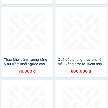
Thác khói trầm hương tặng
Quả cầu phong thủy pha lê
5 nụ trầm khói ngược cao
màu vàng size to 15cm hợp
cấp xông trầm, thác khói
mệnh Kim, mệnh Thổ đồ
76.000 đ
800.000 đ
non bộ tiểu cảnh trang trí
phong thủy trang trí