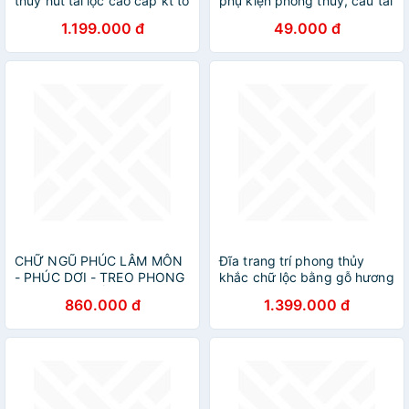
thủy hút tài lộc cao cấp kt to
phụ kiện phong thủy, cầu tài
30ly
lộc- 206570
1.199.000 đ
49.000 đ
CHỮ NGŨ PHÚC LÂM MÔN
Đĩa trang trí phong thủy
- PHÚC DƠI - TREO PHONG
khắc chữ lộc bằng gỗ hương
THỦY BẰNG ĐỒNG VÀNG
đá kt 40×50×4cm
860.000 đ
1.399.000 đ
NGUYÊN CHẤT