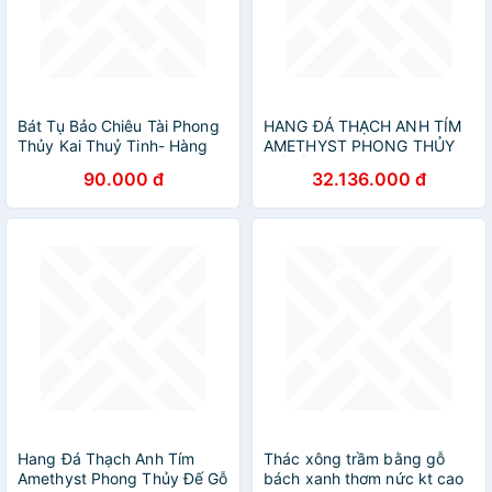
Bát Tụ Bảo Chiêu Tài Phong
HANG ĐÁ THẠCH ANH TÍM
Thủy Kai Thuỷ Tinh- Hàng
AMETHYST PHONG THỦY
Chính Hãng
ĐẾ GỖ TỰ NHIÊN
90.000 đ
32.136.000 đ
98X22X21CM
Hang Đá Thạch Anh Tím
Thác xông trầm bằng gỗ
Amethyst Phong Thủy Đế Gỗ
bách xanh thơm nức kt cao