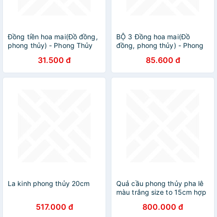
Đồng tiền hoa mai(Đồ đồng,
BỘ 3 Đồng hoa mai(Đồ
phong thủy) - Phong Thủy
đồng, phong thủy) - Phong
Gia Đình - 206570
Thủy Gia Đình - 206570
31.500 đ
85.600 đ
La kinh phong thủy 20cm
Quả cầu phong thủy pha lê
màu trắng size to 15cm hợp
mệnh Thủy, mệnh Kim đồ
517.000 đ
800.000 đ
phong thủy trang trí