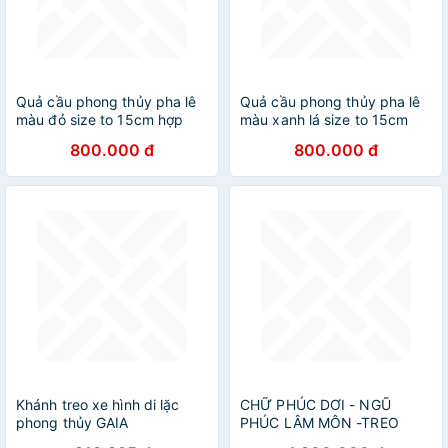
Quả cầu phong thủy pha lê
Quả cầu phong thủy pha lê
màu đỏ size to 15cm hợp
màu xanh lá size to 15cm
mệnh Thổ, mệnh Hỏa đồ
hợp mệnh Mộc, mệnh Hỏa
800.000 đ
800.000 đ
phong thủy trang trí
đồ phong thủy trang trí
Khánh treo xe hình di lặc
CHỮ PHÚC DƠI - NGŨ
phong thủy GAIA
PHÚC LÂM MÔN -TREO
PHONG THỦY