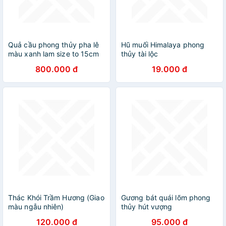
Quả cầu phong thủy pha lê
Hũ muối Himalaya phong
màu xanh lam size to 15cm
thủy tài lộc
hợp mệnh Mộc, mệnh Thủy
800.000 đ
19.000 đ
đồ phong thủy trang trí
Thác Khói Trầm Hương (Giao
Gương bát quái lõm phong
màu ngẫu nhiên)
thủy hút vượng
120.000 đ
95.000 đ