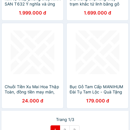
SAN T632 Ý nghĩa và ứng
trạm khắc tứ linh bằng gỗ
dụng - 1.07kg (8 x 10 cm)
hương đá kt mặt rộng
1.999.000 đ
1.699.000 đ
40×4cm
Chuỗi Tiền Xu Mai Hoa Thập
Bục Gỗ Tam Cấp MANIHUM
Toàn, đồng tiền may mắn,
Đài Tụ Tam Lộc - Quà Tặng
đồng xu phong thủy cầu Tài
May Mắn Phong Thủy Chiêu
24.000 đ
179.000 đ
lộc
Tài - BTL-01
Trang 1/3