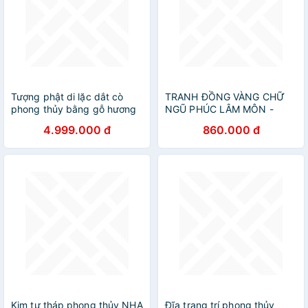
Tượng phật di lặc dắt cò
TRANH ĐỒNG VÀNG CHỮ
phong thủy bằng gỗ hương
NGŨ PHÚC LÂM MÔN -
đá kt cao 70×30×28cm
PHÚC DƠI TREO PHONG
4.999.000 đ
860.000 đ
THỦY BẰNG ĐỒNG VÀNG
LIỀN TẤM
Kim tự tháp phong thủy NHA
Đĩa trang trí phong thủy