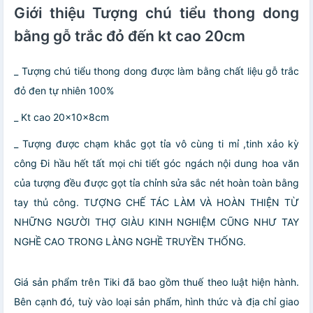
Giới thiệu Tượng chú tiểu thong dong
bằng gỗ trắc đỏ đến kt cao 20cm
_ Tượng chú tiểu thong dong được làm bằng chất liệu gỗ trắc
đỏ đen tự nhiên 100%
_ Kt cao 20×10×8cm
_ Tượng được chạm khắc gọt tỉa vô cùng ti mỉ ,tinh xảo kỳ
công Đi hầu hết tất mọi chi tiết góc ngách nội dung hoa văn
của tượng đều được gọt tỉa chỉnh sửa sắc nét hoàn toàn bằng
tay thủ công. TƯỢNG CHẾ TÁC LÀM VÀ HOÀN THIỆN TỪ
NHỮNG NGƯỜI THỢ GIÀU KINH NGHIỆM CŨNG NHƯ TAY
NGHỀ CAO TRONG LÀNG NGHỀ TRUYỀN THỐNG.
Giá sản phẩm trên Tiki đã bao gồm thuế theo luật hiện hành.
Bên cạnh đó, tuỳ vào loại sản phẩm, hình thức và địa chỉ giao