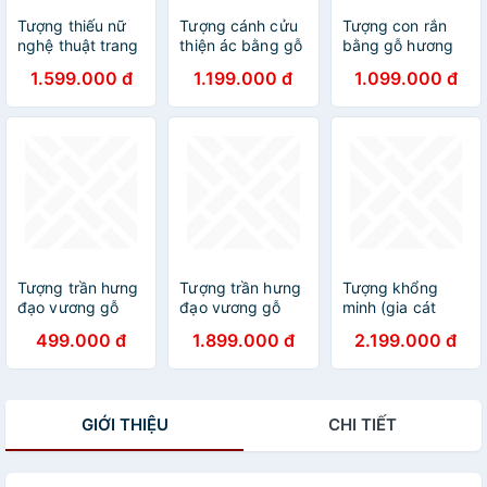
Tượng thiếu nữ
Tượng cánh cửu
Tượng con rắn
nghệ thuật trang
thiện ác bằng gỗ
bằng gỗ hương
trí bằng gỗ
hương đá liền
đá kt cao 30cm
1.599.000 đ
1.199.000 đ
1.099.000 đ
hương kt cao
khối kt
40cm
24×25×7cm
Tượng trần hưng
Tượng trần hưng
Tượng khổng
đạo vương gỗ
đạo vương gỗ
minh (gia cát
bách xanh thơm
hương đá kt cao
lượng ) Bằng gỗ
499.000 đ
1.899.000 đ
2.199.000 đ
nức kt cao 20
50×16×15cm
hương đá kt cao
60×16×15cm
GIỚI THIỆU
CHI TIẾT