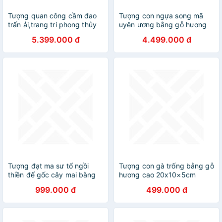
Tượng quan công cầm đao
Tượng con ngựa song mã
trấn ải,trang trí phong thủy
uyên ương bằng gỗ hương
bằng gỗ mun kt cao
đá
5.399.000 đ
4.499.000 đ
60×24×14cm
Tượng đạt ma sư tổ ngồi
Tượng con gà trống bằng gỗ
thiền đế gốc cây mai bằng
hương cao 20x10×5cm
gỗ bách xanh thơm phức kt
999.000 đ
499.000 đ
cao 15×14×8cm