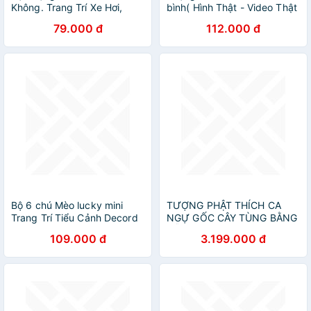
Không. Trang Trí Xe Hơi,
bình( Hình Thật - Video Thật
Làm Tiểu Cảnh, Để Bàn Làm
)
79.000 đ
112.000 đ
Việc
Bộ 6 chú Mèo lucky mini
TƯỢNG PHẬT THÍCH CA
Trang Trí Tiểu Cảnh Decord
NGỰ GỐC CÂY TÙNG BẰNG
Ô tô arthouse_ Hàng chính
GỖ HƯƠNG ĐÁ SƠN PU GIẢ
109.000 đ
3.199.000 đ
hãng
CỔ KT CAO 50×31×15CM