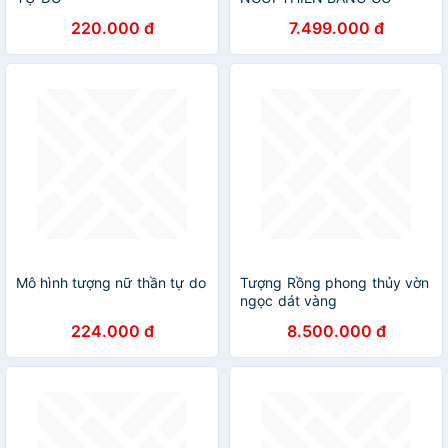
HƯƠNG ĐÁ KT CAO
220.000 đ
7.499.000 đ
60×36×34CM
Mô hình tượng nữ thần tự do
Tượng Rồng phong thủy vờn
ngọc dát vàng
(22x17x14cm) MT Gold Art-
224.000 đ
8.500.000 đ
Hàng chính hãng, trang trí
nhà cửa, phòng làm việc,
quà tặng sếp, đối tác, khách
hàng, tân gia, khai trương