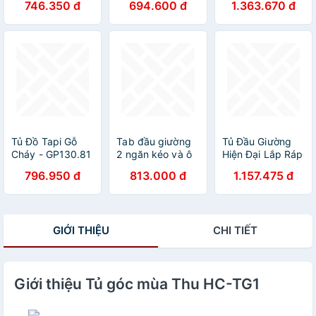
746.350 đ
694.600 đ
1.363.670 đ
Phong cách Bắc
Tường Nhiều
T1
Âu thời thượng
Ngăn Có Cánh
hiện đại
Cửa Tiện Lợi Đa
Chức Năng -
GP131
Tủ Đồ Tapi Gỗ
Tab đầu giường
Tủ Đầu Giường
Cháy - GP130.81
2 ngăn kéo và ô
Hiện Đại Lắp Ráp
đa năng -
Mã NF18 - Nội
796.950 đ
813.000 đ
1.157.475 đ
TD3047
Thất Thông Minh
Đem đến Sự
Sang Trọng Và
Vẻ Đẹp Tinh Tế
GIỚI THIỆU
CHI TIẾT
Cho Phòng Ngủ
Giới thiệu Tủ góc mùa Thu HC-TG1