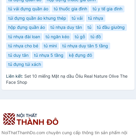
tủ vải đựng quần áo
tủ thuốc gia đình
tủ y tế gia đình
túi đựng quần áo khung thép
tủ vải
tủ nhựa
hộp đựng quần áo
tủ nhựa duy tân
tủ
tủ đầu giường
tủ nhựa đài loan
tủ ngăn kéo
tủ gỗ
tủ đồ
tủ nhựa cho bé
tủ mini
tủ nhựa duy tân 5 tầng
tủ duy tân
tủ nhựa 5 tầng
kệ đựng đô
tủ đựng túi xách
Liên kết:
Set 10 miếng Mặt nạ dầu Ôliu Real Nature Olive The
Face Shop
NoiThatThanhDo.com chuyên cung cấp thông tin sản phẩm nội