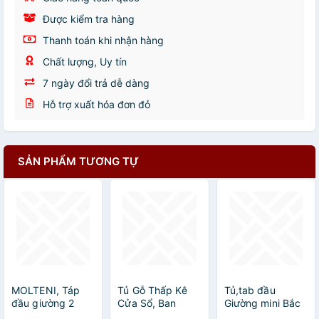
Được kiểm tra hàng
Thanh toán khi nhận hàng
Chất lượng, Uy tín
7 ngày đổi trả dễ dàng
Hỗ trợ xuất hóa đơn đỏ
SẢN PHẨM TƯƠNG TỰ
MOLTENI, Táp
Tủ Gỗ Thấp Kê
Tủ,tab đầu
đầu giường 2
Cửa Sổ, Ban
Giường mini Bắc
ngăn kéo -
công , Dọc
Âu đơn giản HC-