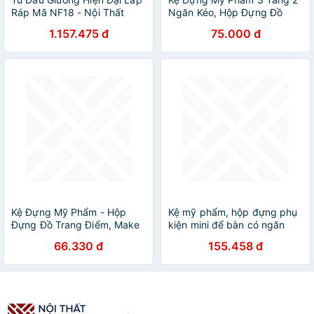
Ráp Mã NF18 - Nội Thất
Ngăn Kéo, Hộp Đựng Đồ
Thông Minh Đem đến Sự
Trang Điểm, Makeup Bằng
1.157.475 đ
75.000 đ
Sang Trọng Và Vẻ Đẹp Tinh
Nhựa Cao Cấp
Tế Cho Phòng Ngủ
Kệ Đựng Mỹ Phẩm - Hộp
Kệ mỹ phẩm, hộp đựng phụ
Đựng Đồ Trang Điểm, Make
kiện mini để bàn có ngăn
up Bằng Nhựa 3 Tầng 2
kéo 5 tầng chắc chắn ( tặng
66.330 đ
155.458 đ
Ngăn Cao Cấp
kèm hình dán dễ thương) -
HENRYSA