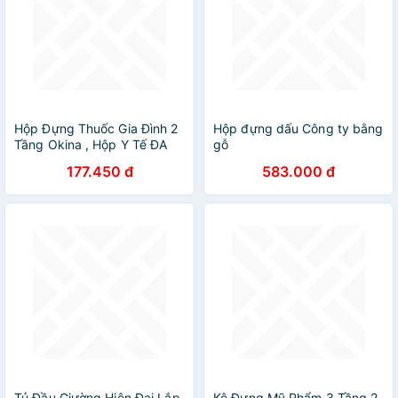
Hộp Đựng Thuốc Gia Đình 2
Hộp đựng dấu Công ty bằng
Tầng Okina , Hộp Y Tế ĐA
gỗ
NĂNG Phân Loại Thuốc Cỡ
177.450 đ
583.000 đ
Lớn Siêu Tiện Dụng - Hàng
chính hãng inochi ( Tặng
kèm khăn lau pakasa) Giao
màu ngẫu nhiên
Tủ Đầu Giường Hiện Đại Lắp
Kệ Đựng Mỹ Phẩm 3 Tầng 2