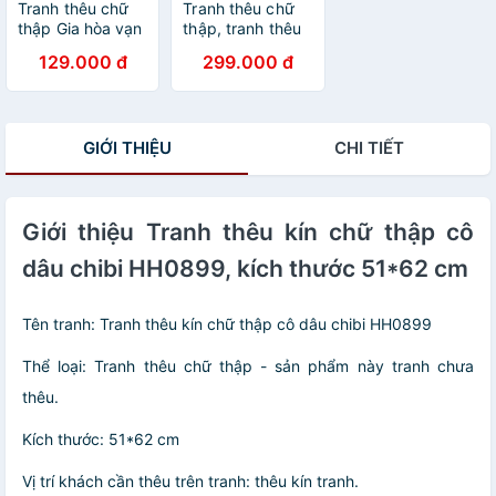
Tranh thêu chữ
Tranh thêu chữ
thập Gia hòa vạn
thập, tranh thêu
sự hưng LV3200,
kín Gia hòa vạn
129.000 đ
299.000 đ
kích thước 90 x
sự hưng
43 cm
MN0090
GIỚI THIỆU
CHI TIẾT
Giới thiệu Tranh thêu kín chữ thập cô
dâu chibi HH0899, kích thước 51*62 cm
Tên tranh: Tranh thêu kín chữ thập cô dâu chibi HH0899
Thể loại: Tranh thêu chữ thập - sản phẩm này tranh chưa
thêu.
Kích thước: 51*62 cm
Vị trí khách cần thêu trên tranh: thêu kín tranh.