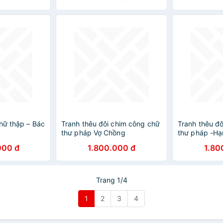
hữ thập – Bác
Tranh thêu đôi chim công chữ
Tranh thêu đ
thư pháp Vợ Chồng
thư pháp -Hạ
000 đ
1.800.000 đ
1.80
Trang 1/4
1
2
3
4