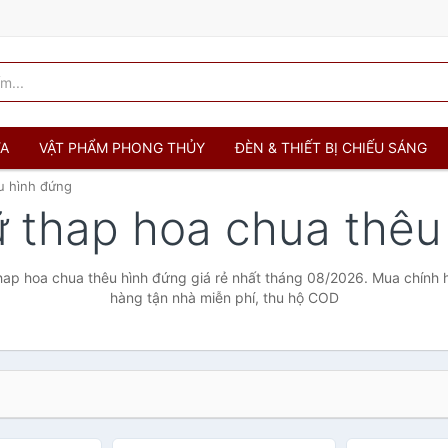
ỬA
VẬT PHẨM PHONG THỦY
ĐÈN & THIẾT BỊ CHIẾU SÁNG
u hình đứng
ữ thap hoa chua thê
hap hoa chua thêu hình đứng giá rẻ nhất tháng 08/2026. Mua chính hã
hàng tận nhà miễn phí, thu hộ COD