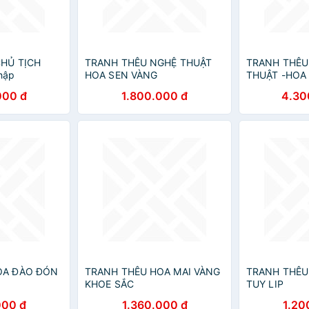
CHỦ TỊCH
TRANH THÊU NGHỆ THUẬT
TRANH THÊU
thập
HOA SEN VÀNG
THUẬT -HOA
000 đ
1.800.000 đ
4.30
OA ĐÀO ĐÓN
TRANH THÊU HOA MAI VÀNG
TRANH THÊU 
KHOE SẮC
TUY LIP
000 đ
1.360.000 đ
1.20