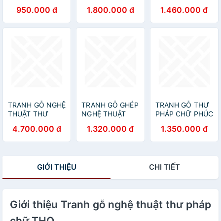
(LÀO)
THỌ (chữ Thọ
CÁC-VĂN MIẾU
950.000 đ
1.800.000 đ
1.460.000 đ
tiêng Việt)
QUỐC TỬ GIÁM
TRANH GỖ NGHỆ
TRANH GỖ GHÉP
TRANH GỖ THƯ
THUẬT THƯ
NGHỆ THUẬT
PHÁP CHỮ PHÚC
PHÁP - TÙNG
CHỮ VỢ CHỒNG
4.700.000 đ
1.320.000 đ
1.350.000 đ
CÚC TRÚC MAI
GIỚI THIỆU
CHI TIẾT
Giới thiệu Tranh gỗ nghệ thuật thư pháp
chữ THỌ