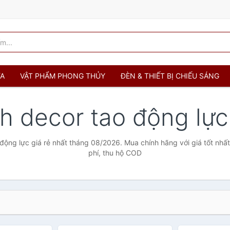
ỬA
VẬT PHẨM PHONG THỦY
ĐÈN & THIẾT BỊ CHIẾU SÁNG
nh decor tao động lự
động lực giá rẻ nhất tháng 08/2026. Mua chính hãng với giá tốt nhấ
phí, thu hộ COD