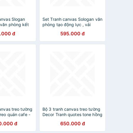
anvas Slogan
Set Tranh canvas Sologan văn
 văn phòng kết
phòng tạo động lực , vải
, nhiều mẫu lựa
canvas căng khung gỗ kích
.000 đ
595.000 đ
thước 3 tấm 40x60 cm
SVP415027
anvas treo tường
Bộ 3 tranh canvas treo tường
reo quán cafe -
Decor Tranh quotes tone hồng
pastel - DC272
0.000 đ
650.000 đ