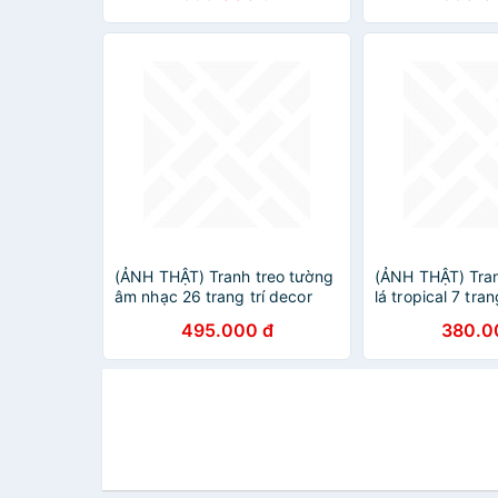
(ẢNH THẬT) Tranh treo tường
(ẢNH THẬT) Tran
âm nhạc 26 trang trí decor
lá tropical 7 tran
phòng nhạc cụ âm nhạc có
quán nhà hàng 
495.000 đ
380.0
khung
kèm đinh