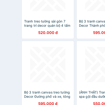
Tranh treo tường sài gòn 7
Bộ 3 tranh canv
trang trí decor quán bộ 4 tấm
Decor Thành phố
kèm đinh
LONDON, PARIS
520.000 đ
595.0
DC094
Bộ 3 tranh canvas treo tường
(ẢNH THẬT) Tran
Decor Đường phố và xe, tông
spa gội đầu dưỡ
hồng hiện đại – DC150
trang trí decor t
595.000 đ
550.0