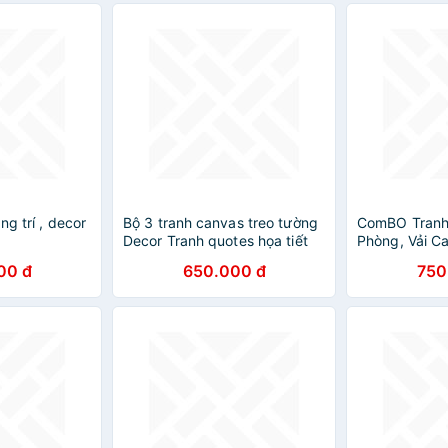
ng trí , decor
Bộ 3 tranh canvas treo tường
ComBO Tranh
Decor Tranh quotes họa tiết
Phòng, Vải C
lãng mạn - DC239
khung gỗ, nhi
00 đ
650.000 đ
750
Mẫu lựa chọn