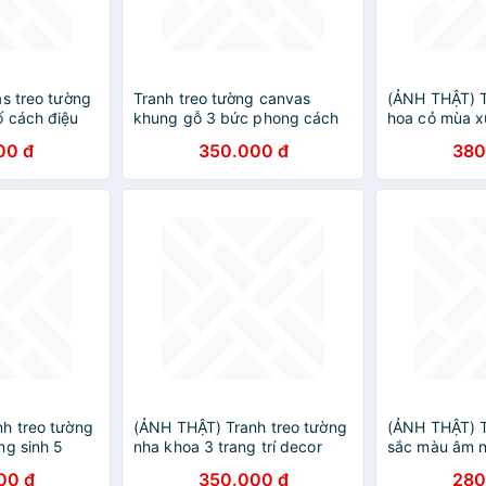
as treo tường
Tranh treo tường canvas
(ẢNH THẬT) T
 cách điệu
khung gỗ 3 bức phong cách
hoa cỏ mùa x
, NEWYORK -
hiện đại Bắc Âu tranh decor
trang trí dec
00 đ
350.000 đ
380
trang trí phòng khách phòng
ngủ spa 65
h treo tường
(ẢNH THẬT) Tranh treo tường
(ẢNH THẬT) T
ng sinh 5
nha khoa 3 trang trí decor
sắc màu âm nh
iệm thư giãn
phòng răng có khung kèm
decor phòng
00 đ
350.000 đ
280
đinh
đinh