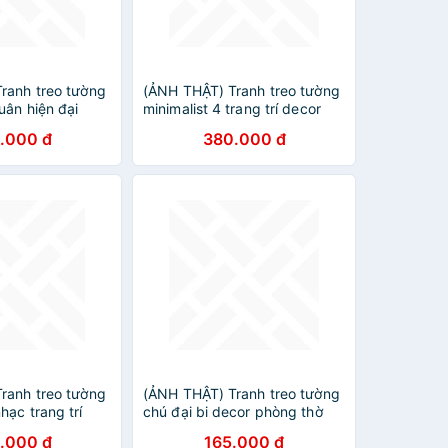
ranh treo tường
(ẢNH THẬT) Tranh treo tường
uân hiện đại
minimalist 4 trang trí decor
or kèm đinh
phòng khách hiện đại kèm
.000 đ
380.000 đ
đinh
ranh treo tường
(ẢNH THẬT) Tranh treo tường
ạc trang trí
chú đại bi decor phòng thờ
 âm nhạc kèm
nơi tôn nghiêm kèm đinh treo
.000 đ
165.000 đ