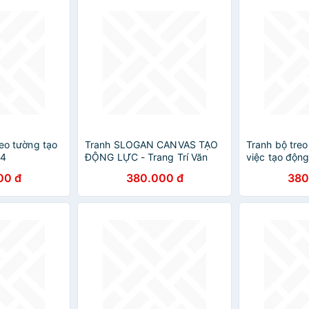
reo tường tạo
Tranh SLOGAN CANVAS TẠO
Tranh bộ tre
34
ĐỘNG LỰC - Trang Trí Văn
việc tạo độn
Phòng
00 đ
380.000 đ
380