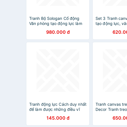
Tranh Bộ Sologan Cổ động
Set 3 Tranh can
Văn phòng tạo động lực làm
tạo động lực, v
việc, vải canvas căng khung
thước 40x60 cm
980.000 đ
620.0
gỗ New
có sẵn đinh móc
tranh SVP26313
Tranh động lực Cách duy nhất
Tranh canvas tr
để làm được những điều vĩ
Decor Tranh tre
đại là yêu thích thứ bạn làm.
02 - DC115
145.000 đ
650.0
(Steve Jobs)-Model: AZ1-
0413