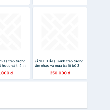
nvas treo tường
(ẢNH THẬT) Tranh treo tường
t hươu và thành
âm nhạc và múa ba lê bộ 3
ch cổ điển –
tấm trang trí decor kèm đinh
.000 đ
350.000 đ