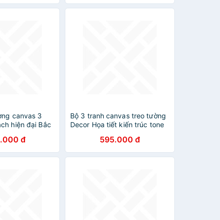
ường canvas 3
Bộ 3 tranh canvas treo tường
ch hiện đại Bắc
Decor Họa tiết kiến trúc tone
 decor trang trí
vàng, xám - DC201
.000 đ
595.000 đ
 phòng ngủ,