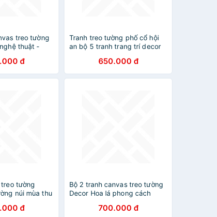
nvas treo tường
Tranh treo tường phố cổ hội
nghệ thuật -
an bộ 5 tranh trang trí decor
quán nhà hàng kèm đinh
.000 đ
650.000 đ
 treo tường
Bộ 2 tranh canvas treo tường
ờng núi mùa thu
Decor Hoa lá phong cách
DC099
scandinavian – DC043
.000 đ
700.000 đ