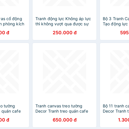
vas cổ động
Tranh động lực Không áp lực
Bộ 3 Tranh C
ăn phòng kích
thì không vượt qua được sự
Tạo động lực
 khung gỗ,
lười biếng của bản thân-
nối nhân viên
00 đ
250.000 đ
595
 công cụ treo
Model: AZ1-0368
chọn
2
eo tường
Tranh canvas treo tường
Bộ 11 tranh c
o quán cafe
Decor Tranh treo quán cafe
Decor Tranh t
03 – DC116
DC175
00 đ
650.000 đ
1.30