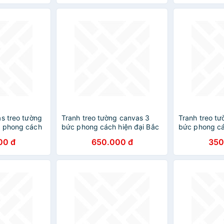
as treo tường
Tranh treo tường canvas 3
Tranh treo t
, phong cách
bức phong cách hiện đại Bắc
bức phong cá
 DC073
Âu 197, tranh phong cảnh
Âu 194, tranh
00 đ
650.000 đ
350
phòng khách, phòng ngủ,
phòng khách,
spa, decor
phòng ăn