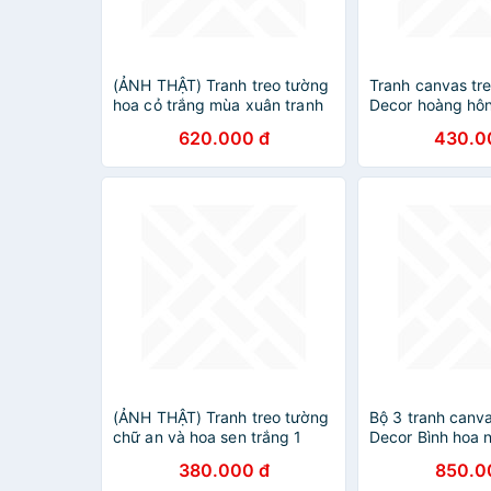
(ẢNH THẬT) Tranh treo tường
Tranh canvas tr
hoa cỏ trắng mùa xuân tranh
Decor hoàng hôn 
trang trí decor kèm đinh
DC111
620.000 đ
430.0
(ẢNH THẬT) Tranh treo tường
Bộ 3 tranh canv
chữ an và hoa sen trắng 1
Decor Bình hoa n
tranh trang trí decor kèm đinh
DC218
380.000 đ
850.0
treo