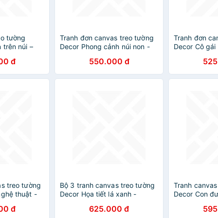
eo tường
Tranh đơn canvas treo tường
Tranh đơn ca
trên núi –
Decor Phong cảnh núi non -
Decor Cô gái 
DC246
DC282
00 đ
550.000 đ
525
as treo tường
Bộ 3 tranh canvas treo tường
Tranh canvas
ghệ thuật -
Decor Họa tiết lá xanh -
Decor Con đư
DC216
tuyệt đẹp – 
00 đ
625.000 đ
595