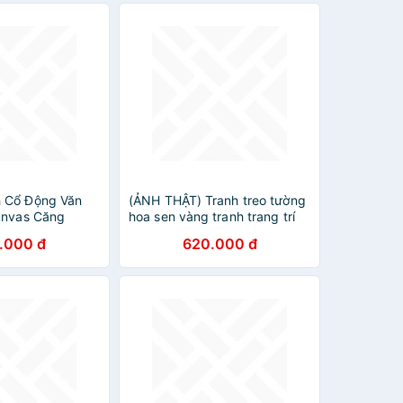
 Cổ Động Văn
(ẢNH THẬT) Tranh treo tường
anvas Căng
hoa sen vàng tranh trang trí
ều size , nhiều
decor kèm đinh treo
.000 đ
620.000 đ