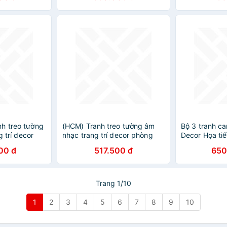
h treo tường
(HCM) Tranh treo tường âm
Bộ 3 tranh ca
g trí decor
nhạc trang trí decor phòng
Decor Họa tiế
phòng khách
thu âm, lớp học nhạc kèm
phố phong cá
00 đ
517.500 đ
650
đinh treo
DC101
Trang 1/10
1
2
3
4
5
6
7
8
9
10