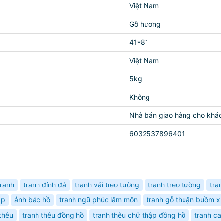
Việt Nam
Gỗ hương
41*81
Việt Nam
5kg
Không
Nhà bán giao hàng cho khá
6032537896401
tranh
tranh đính đá
tranh vải treo tường
tranh treo tường
tra
ập
ảnh bác hồ
tranh ngũ phúc lâm môn
tranh gỗ thuận buồm xu
thêu
tranh thêu đồng hồ
tranh thêu chữ thập đồng hồ
tranh c