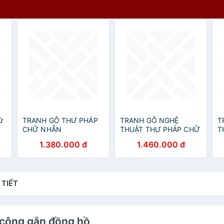
ữ
TRANH GỖ THƯ PHÁP
TRANH GỖ NGHỆ
T
CHỮ NHẪN
THUẬT THƯ PHÁP CHỮ
T
QUÊ HƯƠNG
X
1.380.000 đ
1.460.000 đ
T
 TIẾT
 công gắn đồng hồ