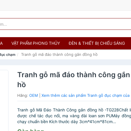
ỬA
VẬT PHẨM PHONG THỦY
ĐÈN & THIẾT BỊ CHIẾU SÁNG
Tranh gỗ mã đáo thành công gắn đồng hồ
 đục chạm
Tranh gỗ mã đáo thành công gắn
hồ
Hãng:
OEM
|
Xem thêm các sản phẩm Tranh gỗ đục chạm củ
Tranh gỗ Mã Đáo Thành Công gắn đồng hồ -TG228Chất l
được chế tác đục nổi, mạ vàng đài loan sơn PUMáy đồng
chạy chuẩn bền Kích thước dày 3cm*41cm*81cm...