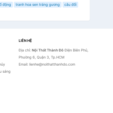
cổ động
tranh hoa sen tráng gương
câu đối
LIÊN HỆ
Địa chỉ:
Nội Thất Thành Đô
Điện Biên Phủ,
Phường 6, Quận 3, Tp.HCM
hủy
Email: lienhe@noithatthanhdo.com
ếu sáng