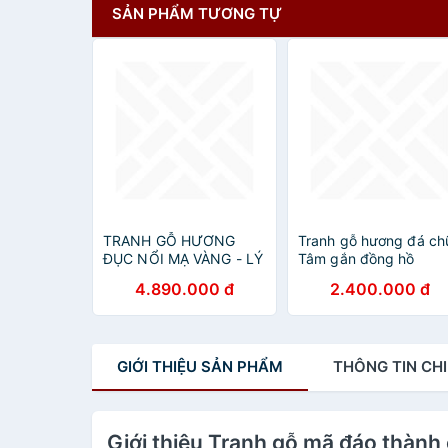
SẢN PHẨM TƯƠNG TỰ
TRANH GỖ HƯƠNG
Tranh gỗ hương đá ch
ĐỤC NỔI MẠ VÀNG - LÝ
Tâm gắn đồng hồ
NGƯ VỌNG NGUYỆT -
4.890.000 đ
2.400.000 đ
CẶP CÁ CHÉP (
37*117cm)
GIỚI THIỆU
SẢN PHẨM
THÔNG TIN
CHI
Giới thiệu Tranh gỗ mã đáo thành