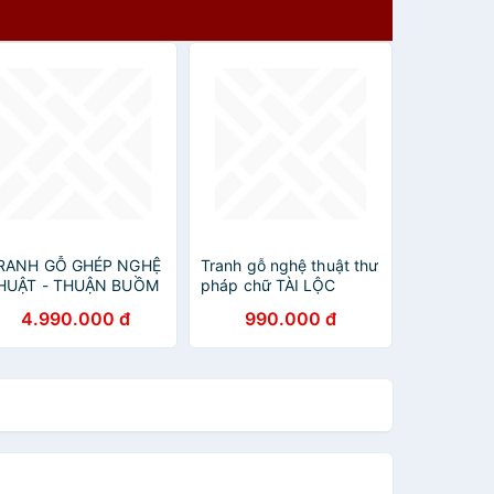
RANH GỖ GHÉP NGHỆ
Tranh gỗ nghệ thuật thư
HUẬT - THUẬN BUỒM
pháp chữ TÀI LỘC
UÔI GIÓ - MÃ ĐÁO
4.990.000 đ
990.000 đ
HÀNH CÔNG