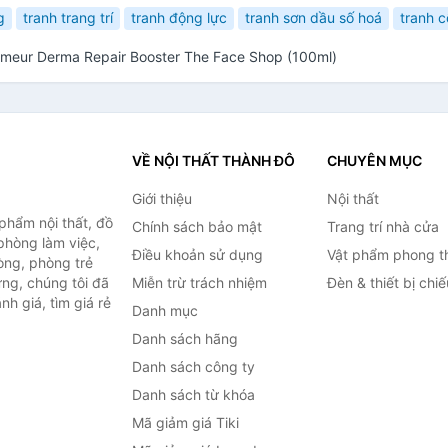
g
tranh trang trí
tranh động lực
tranh sơn dầu số hoá
tranh 
elmeur Derma Repair Booster The Face Shop (100ml)
VỀ NỘI THẤT THÀNH ĐÔ
CHUYÊN MỤC
Giới thiệu
Nội thất
hẩm nội thất, đồ
Chính sách bảo mật
Trang trí nhà cửa
 phòng làm việc,
Điều khoản sử dụng
Vật phẩm phong t
òng, phòng trẻ
ng, chúng tôi đã
Miễn trừ trách nhiệm
Đèn & thiết bị chi
h giá, tìm giá rẻ
Danh mục
Danh sách hãng
Danh sách công ty
Danh sách từ khóa
Mã giảm giá Tiki