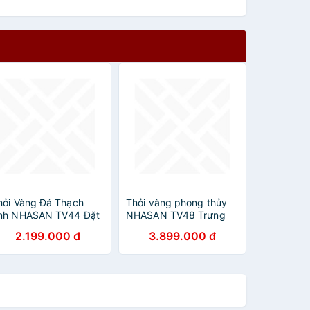
hỏi Vàng Đá Thạch
Thỏi vàng phong thủy
nh NHASAN TV44 Đặt
NHASAN TV48 Trưng
uầy Thu Ngân, nặng
Bày Quầy Lễ Tân, nặng
2.199.000 đ
3.899.000 đ
.12kg, kích thước (15.5
2.54kg, kích thước
 11 x 9 cm)
(16.5 x 11 x 9 cm)