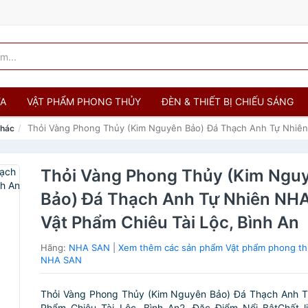
ỬA
VẬT PHẨM PHONG THỦY
ĐÈN & THIẾT BỊ CHIẾU SÁNG
Thỏi Vàng Phong Thủy (Kim Nguyên Bảo) Đá Thạch Anh Tự Nhiên
khác
Thỏi Vàng Phong Thủy (Kim Ngu
Bảo) Đá Thạch Anh Tự Nhiên N
Vật Phẩm Chiêu Tài Lộc, Bình An
Hãng:
NHA SAN
|
Xem thêm các sản phẩm Vật phẩm phong th
NHA SAN
Thỏi Vàng Phong Thủy (Kim Nguyên Bảo) Đá Thạch Anh Tự
Phẩm Chiêu Tài Lộc, Bình An2. Đặc Điểm Nổi BậtChất l