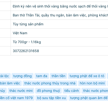
Định kỳ nên vệ sinh thỏi vàng bằng nước sạch để thỏi vàng 
Ban thờ Thần Tài, quầy thu ngân, bàn làm việc, phòng khách
Tùy từng sản phẩm
Việt Nam
Từ 700gr - 1.16kg
3072262131658
ài lộc
tượng đồng
tam đa
thần tiền
tượng phật để xe ô tô
bàn làm việc
thác nước phong thủy trong nhà
hòn non bộ mini
hủy
thác nước mini
đồ phong thuỷ
tiểu cảnh
thác nước phon
tiền cổ việt nam 1979
bộ sưu tập tiền xu
tượng phật quan âm để