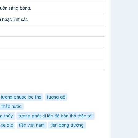
luôn sáng bóng.
 hoặc két sắt.
tượng phuoc loc tho
tượng gỗ
thác nước
g thủy
tượng phật di lặc để bàn thờ thần tài
 xe oto
tiền việt nam
tiền đông dương