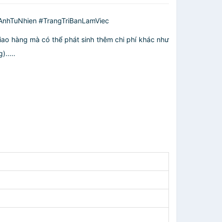
nhTuNhien #TrangTriBanLamViec
giao hàng mà có thể phát sinh thêm chi phí khác như
.....