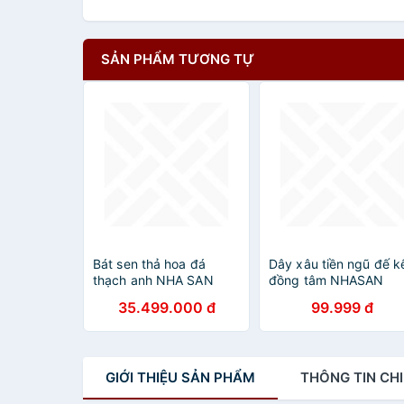
SẢN PHẨM TƯƠNG TỰ
Bát sen thả hoa đá
Dây xâu tiền ngũ đế k
thạch anh NHA SAN
đồng tâm NHASAN
BTH03 Biểu tượng của
Trang trí, cải vận, cầu
35.499.000 đ
99.999 đ
thuần khiết và thanh
công danh
tịnh - 38kg (46.3 x 22
cm)
GIỚI THIỆU
SẢN PHẨM
THÔNG TIN
CHI