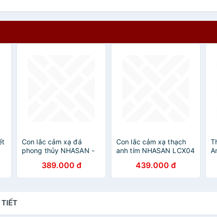
ết
Con lắc cảm xạ đá
Con lắc cảm xạ thạch
T
phong thủy NHASAN -
anh tím NHASAN LCX04
A
Giải đáp mọi thắc mắc,
Q
389.000 đ
439.000 đ
tìm kiếm vật bị mất,
2
phát hiện năng lượng -
x
LCX09
 TIẾT