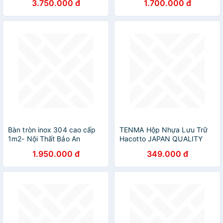
3.750.000 đ
1.700.000 đ
Bàn tròn inox 304 cao cấp
TENMA Hộp Nhựa Lưu Trữ
1m2- Nội Thất Bảo An
Hacotto JAPAN QUALITY
Nhiều Màu, Nhiều Kích Cỡ,
1.950.000 đ
349.000 đ
Có Tay Cầm Và Khóa Cài