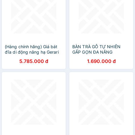
{Hàng chính hãng} Giá bát
BÀN TRÀ GỖ TỰ NHIÊN
đĩa di động nâng hạ Gerari
GẤP GỌN ĐA NĂNG
chính hãng, chất liệu Inox
ECOFURNIX BG2138
5.785.000 đ
1.690.000 đ
bóng cao cấp