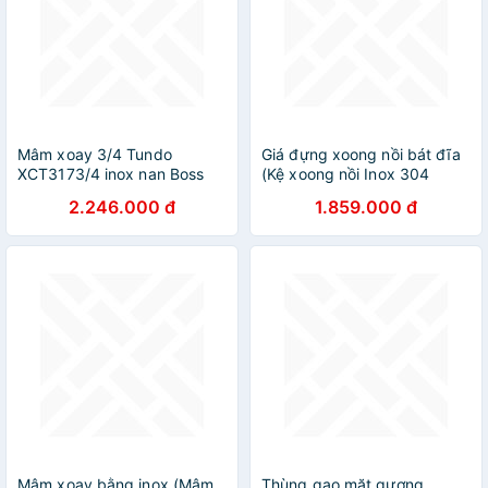
Mâm xoay 3/4 Tundo
Giá đựng xoong nồi bát đĩa
XCT3173/4 inox nan Boss
(Kệ xoong nồi Inox 304
615*565 mm
thương hiệu Gerari hộp lắp
2.246.000 đ
1.859.000 đ
thùng/cánh)
Mâm xoay bằng inox (Mâm
Thùng gạo mặt gương