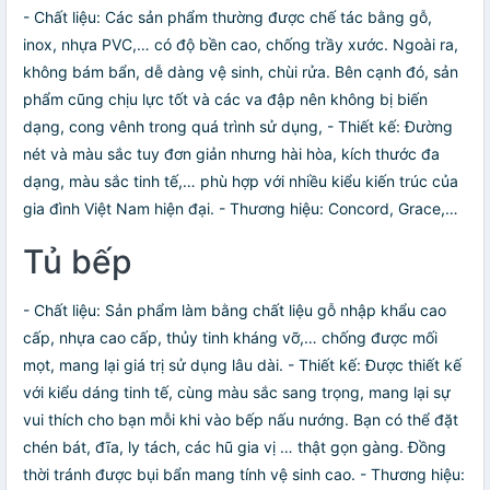
- Chất liệu: Các sản phẩm thường được chế tác bằng gỗ,
inox, nhựa PVC,… có độ bền cao, chống trầy xước. Ngoài ra,
không bám bẩn, dễ dàng vệ sinh, chùi rửa. Bên cạnh đó, sản
phẩm cũng chịu lực tốt và các va đập nên không bị biến
dạng, cong vênh trong quá trình sử dụng, - Thiết kế: Đường
nét và màu sắc tuy đơn giản nhưng hài hòa, kích thước đa
dạng, màu sắc tinh tế,… phù hợp với nhiều kiểu kiến trúc của
gia đình Việt Nam hiện đại. - Thương hiệu: Concord, Grace,…
Tủ bếp
- Chất liệu: Sản phẩm làm bằng chất liệu gỗ nhập khẩu cao
cấp, nhựa cao cấp, thủy tinh kháng vỡ,… chống được mối
mọt, mang lại giá trị sử dụng lâu dài. - Thiết kế: Được thiết kế
với kiểu dáng tinh tế, cùng màu sắc sang trọng, mang lại sự
vui thích cho bạn mỗi khi vào bếp nấu nướng. Bạn có thể đặt
chén bát, đĩa, ly tách, các hũ gia vị … thật gọn gàng. Đồng
thời tránh được bụi bẩn mang tính vệ sinh cao. - Thương hiệu: