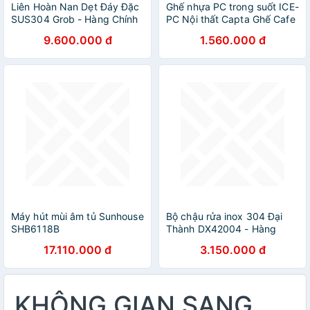
Liên Hoàn Nan Dẹt Đáy Đặc
Ghế nhựa PC trong suốt ICE-
SUS304 Grob - Hàng Chính
PC Nội thất Capta Ghế Cafe
Hãng
Fastfood nhựa trong suốt
9.600.000 đ
1.560.000 đ
màu xám khói xếp chồng có
chân thép mạ chrome bóng
Máy hút mùi âm tủ Sunhouse
Bộ chậu rửa inox 304 Đại
SHB6118B
Thành DX42004 - Hàng
chính hãng, Chỉ bán khu vực
17.110.000 đ
3.150.000 đ
Miền Nam
KHÔNG GIAN SANG