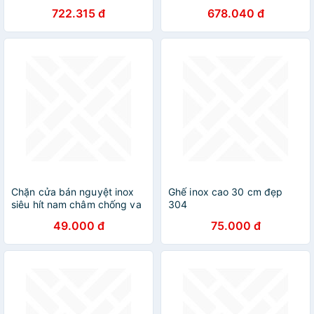
722.315 đ
678.040 đ
Chặn cửa bán nguyệt inox
Ghế inox cao 30 cm đẹp
siêu hít nam châm chống va
304
đập, ồn thông minh cho bé
49.000 đ
75.000 đ
gắn sàn kèm miếng dán
tường 3M, đồ ốc vít