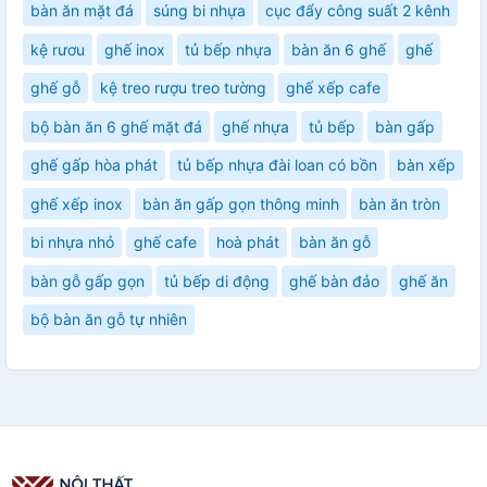
bàn ăn mặt đá
súng bi nhựa
cục đẩy công suất 2 kênh
kệ rươu
ghế inox
tủ bếp nhựa
bàn ăn 6 ghế
ghế
ghế gỗ
kệ treo rượu treo tường
ghế xếp cafe
bộ bàn ăn 6 ghế mặt đá
ghế nhựa
tủ bếp
bàn gấp
ghế gấp hòa phát
tủ bếp nhựa đài loan có bồn
bàn xếp
ghế xếp inox
bàn ăn gấp gọn thông minh
bàn ăn tròn
bi nhựa nhỏ
ghế cafe
hoà phát
bàn ăn gỗ
bàn gỗ gấp gọn
tủ bếp di động
ghế bàn đảo
ghế ăn
bộ bàn ăn gỗ tự nhiên