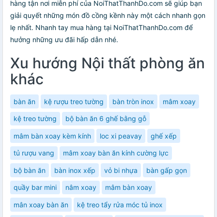
hàng tận nơi miễn phí của NoiThatThanhDo.com sẽ giúp bạn
giải quyết những món đồ cồng kềnh này một cách nhanh gọn
lẹ nhất. Nhanh tay mua hàng tại NoiThatThanhDo.com để
hưởng những ưu đãi hấp dẫn nhé.
Xu hướng Nội thất phòng ăn
khác
bàn ăn
kệ rượu treo tường
bàn tròn inox
mâm xoay
kệ treo tường
bộ bàn ăn 6 ghế bằng gỗ
mâm bàn xoay kèm kính
loc xi peavay
ghế xếp
tủ rượu vang
mâm xoay bàn ăn kính cường lực
bộ bàn ăn
bàn inox xếp
vỏ bi nhựa
bàn gấp gọn
quầy bar mini
nâm xoay
mâm bàn xoay
mân xoay bàn ăn
kệ treo tẩy rửa móc tủ inox