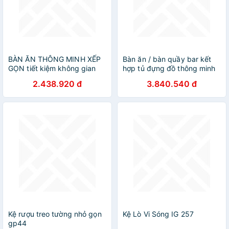
BÀN ĂN THÔNG MINH XẾP
Bàn ăn / bàn quầy bar kết
GỌN tiết kiệm không gian
hợp tủ đựng đồ thông minh
(đã lắp ráp) HUCHU
hiện đại gỗ tự nhiên
2.438.920 đ
3.840.540 đ
Kệ rượu treo tường nhỏ gọn
Kệ Lò Vi Sóng IG 257
gp44