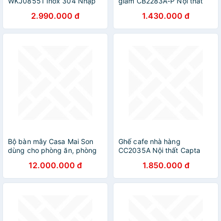
WKJ08551 Inox 304 Nhập
giảm CB2283A-P Nội thất
Khẩu Hàn Quốc Chính Hãng
Capta Ghế bar nệm bọc PVC
2.990.000 đ
1.430.000 đ
màu xám có lưng tựa chân
thép sơn tĩnh điện màu đen
Bộ bàn mây Casa Mai Son
Ghế cafe nhà hàng
dùng cho phòng ăn, phòng
CC2035A Nội thất Capta
khách, quán cafe,
Ghế ngoài trời caro trắng
12.000.000 đ
1.850.000 đ
homstay.....
xám tựa lưng tròn oval
khung nhôm sơn tĩnh điện