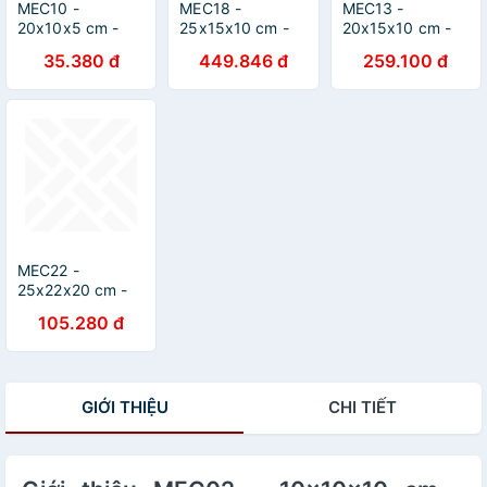
MEC10 -
MEC18 -
MEC13 -
20x10x5 cm -
25x15x10 cm -
20x15x10 cm -
Combo 20 thùng
Combo 100
Combo 100
35.380 đ
449.846 đ
259.100 đ
hộp carton trơn
thùng hộp carton
thùng hộp carton
siêu tiết kiệm
trơn siêu tiết
trơn siêu tiết
ECONO
kiệm ECONO
kiệm ECONO
MEC22 -
25x22x20 cm -
Combo 20 thùng
105.280 đ
hộp carton trơn
siêu tiết kiệm
ECONO
GIỚI THIỆU
CHI TIẾT