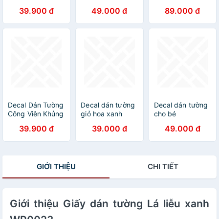
quần ngư hội tụ
SK9320
Travel
39.900 đ
49.000 đ
89.000 đ
MJ8031B
XL8221+SK9001
[ Size Lớn ]
Decal Dán Tường
Decal dán tường
Decal dán tường
Công Viên Khủng
giỏ hoa xanh
cho bé
Long SK9125
ZOOYOO
39.900 đ
39.000 đ
49.000 đ
DLX5176
GIỚI THIỆU
CHI TIẾT
Giới thiệu Giấy dán tường Lá liễu xanh