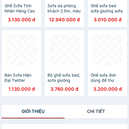
Ghế Sofa Tình
Sofa da phòng
Ghế sofa bed
Nhân Hàng Cao
khách 2.6m, màu
sofa giường sofa
Cấp
xanh - Nội thất
phòng khách
3.130.000 đ
12.940.000 đ
3.010.000 đ
My House
sivali01
Bàn Sofa Hiện
Bộ ghế sofa bed,
Ghế sofa đơn
Đại Twitter
sofa giường
dùng để thư
phòng khách,
giãn, nghỉ ngơi,
1.130.000 đ
3.760.000 đ
3.200.000 đ
salon, sopha, sa
đọc sách - kèm
lông, sô pha
gối ôm nhỏ
Sivali11
SDDP05
GIỚI THIỆU
CHI TIẾT