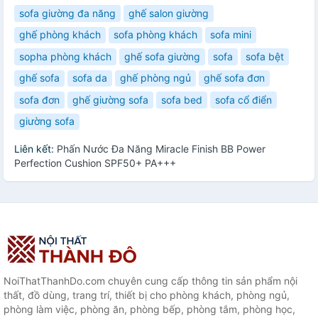
sofa giường đa năng
ghế salon giường
ghế phòng khách
sofa phòng khách
sofa mini
sopha phòng khách
ghế sofa giường
sofa
sofa bệt
ghế sofa
sofa da
ghế phòng ngủ
ghế sofa đơn
sofa đơn
ghế giường sofa
sofa bed
sofa cổ điển
giường sofa
Liên kết:
Phấn Nước Đa Năng Miracle Finish BB Power
Perfection Cushion SPF50+ PA+++
NoiThatThanhDo.com chuyên cung cấp thông tin sản phẩm nội
thất, đồ dùng, trang trí, thiết bị cho phòng khách, phòng ngủ,
phòng làm việc, phòng ăn, phòng bếp, phòng tắm, phòng học,