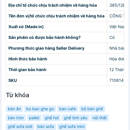
Địa chỉ tổ chức chịu trách nhiệm về hàng hóa
385/12B Đ
Tên đơn vị/tổ chức chịu trách nhiệm về hàng hóa
CÔNG TY 
Xuất xứ (Made in)
Việt Nam
Sản phẩm có được bảo hành không?
Có
Phương thức giao hàng Seller Delivery
Nhà bán g
Hình thức bảo hành
Hóa đơn
Thời gian bảo hành
12 Tháng
SKU
71061467
Từ khóa
bàn ăn
bo ban ghe go
ban cafe
bộ bàn ghế
bàn tròn
pallet
ghế hơi
ghế tình yêu
nội thất
ghế sofa lười
bàn sofa
ghế sofa mini