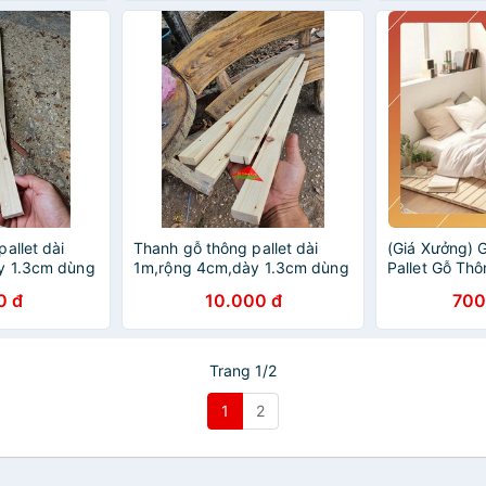
allet dài
Thanh gỗ thông pallet dài
(Giá Xưởng) 
y 1.3cm dùng
1m,rộng 4cm,dày 1.3cm dùng
Pallet Gỗ Th
rời, ban công,
trang trí ngoài trời, ban công,
0 đ
10.000 đ
700
,đóng thùng
làm khung sườn,đóng thùng
pallet
Trang 1/2
1
2