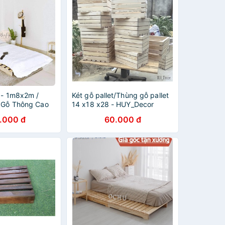
t - 1m8x2m /
Két gỗ pallet/Thùng gỗ pallet
t Gỗ Thông Cao
14 x18 x28 - HUY_Decor
.000 đ
60.000 đ