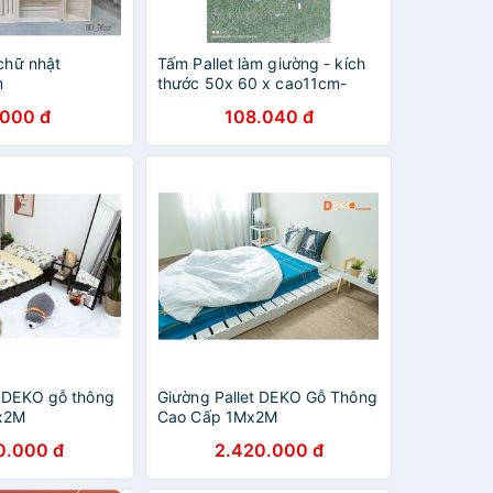
 chữ nhật
Tấm Pallet làm giường - kích
m
thước 50x 60 x cao11cm-
Giường gỗ - Giường xếp -
.000 đ
108.040 đ
Giường Hộp Pallet HP Decor
t DEKO gỗ thông
Giường Pallet DEKO Gỗ Thông
x2M
Cao Cấp 1Mx2M
0.000 đ
2.420.000 đ