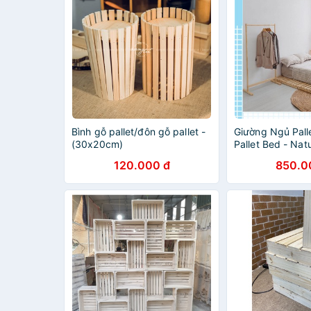
Bình gỗ pallet/đôn gỗ pallet -
Giường Ngủ Pall
(30x20cm)
Pallet Bed - Natu
120.000 đ
850.0