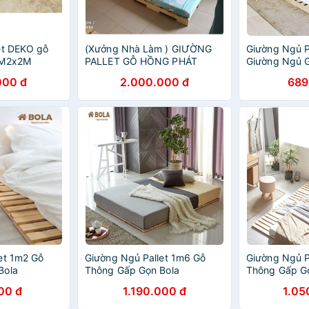
et DEKO gỗ
(Xưởng Nhà Làm ) GIƯỜNG
Giường Ngủ P
 1M2x2M
PALLET GỖ HỒNG PHÁT
Giường Ngủ 
HOMESTAY
000 đ
2.000.000 đ
689
et 1m2 Gỗ
Giường Ngủ Pallet 1m6 Gỗ
Giường Ngủ P
Bola
Thông Gấp Gọn Bola
Thông Gấp G
00 đ
1.190.000 đ
1.05