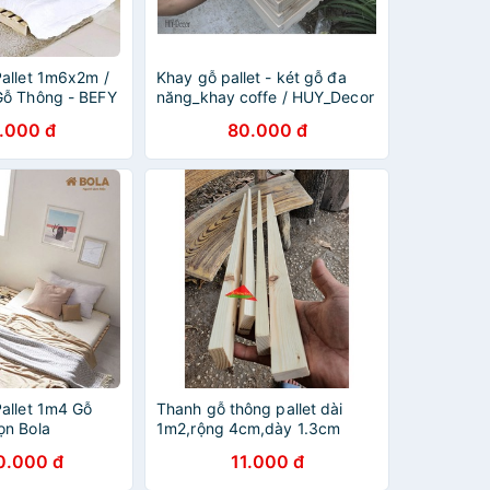
allet 1m6x2m /
Khay gỗ pallet - két gỗ đa
Gỗ Thông - BEFY
năng_khay coffe / HUY_Decor
.000 đ
80.000 đ
allet 1m4 Gỗ
Thanh gỗ thông pallet dài
ọn Bola
1m2,rộng 4cm,dày 1.3cm
dùng trang trí ngoài trời, ban
0.000 đ
11.000 đ
công, làm khung sườn,đóng
thùng pallet