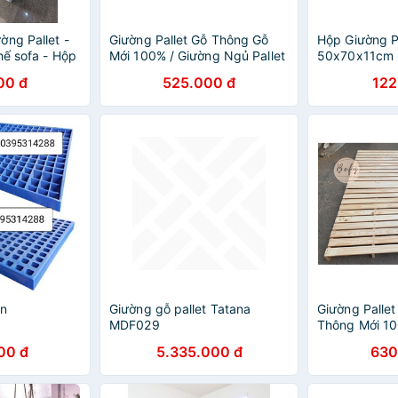
ờng Pallet -
Giường Pallet Gỗ Thông Gỗ
Hộp Giường Pa
hế sofa - Hộp
Mới 100% / Giường Ngủ Pallet
50x70x11cm -
 giường đã
Gấp Gọn - BEFY
đã sơn chống
00 đ
525.000 đ
122
ân
Giường gỗ pallet Tatana
Giường Pallet
MDF029
Thông Mới 10
Pallet Gỗ Th
00 đ
5.335.000 đ
630
BEFY