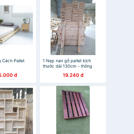
 Cách Pallet
1 Nẹp nan gỗ pallet kích
thước dài 130cm - thông
pallet dùng diy hàng rào HP
5.000 đ
19.240 đ
Decor