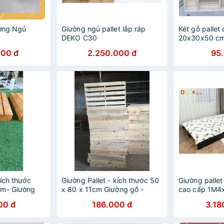
ường Ngủ
Giường ngủ pallet lắp ráp
Két gỗ pallet
DEKO C30
20x30x50 c
000 đ
2.250.000 đ
95
kích thước
Giường Pallet - kích thước 50
Giường palle
cm- Giường
x 80 x 11cm Giường gỗ -
cao cấp 1M4
 - Giường Hộp
Giường xếp - Giường Hộp
00 đ
186.000 đ
3.18
hống mốc
Pallet đã sơn chống mốc