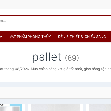
ỬA
VẬT PHẨM PHONG THỦY
ĐÈN & THIẾT BỊ CHIẾU SÁNG
pallet
(89)
nhất tháng 08/2026. Mua chính hãng với giá tốt nhất, giao hàng tận n