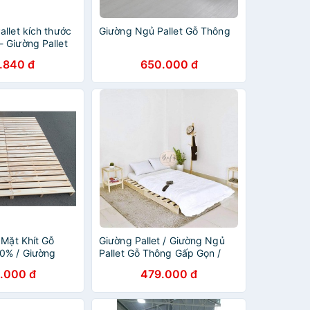
llet kích thước
Giường Ngủ Pallet Gỗ Thông
 Giường Pallet
 mốc HP Decor
.840 đ
650.000 đ
 Mặt Khít Gỗ
Giường Pallet / Giường Ngủ
0% / Giường
Pallet Gỗ Thông Gấp Gọn /
ông Gấp Gọn -
Giường Gỗ Cho Homestay 1m
.000 đ
479.000 đ
- 1m8 - BEFY