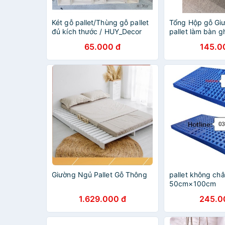
Két gỗ pallet/Thùng gỗ pallet
Tổng Hộp gỗ Giư
đủ kích thước / HUY_Decor
pallet làm bàn g
Pallet decor làm
65.000 đ
145.0
sơn chống mốc
Giường Ngủ Pallet Gỗ Thông
pallet không ch
50cm×100cm
1.629.000 đ
245.0