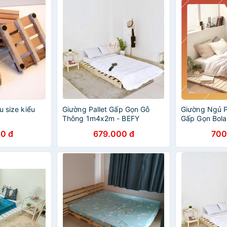
u size kiểu
Giường Pallet Gấp Gọn Gỗ
Giường Ngủ P
Thông 1m4x2m - BEFY
Gấp Gọn Bola
0 đ
679.000 đ
700