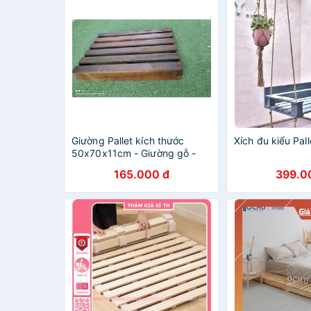
Giường Pallet kích thước
Xích đu kiểu Pall
50x70x11cm - Giường gỗ -
Giường xếp - Giường Hộp
165.000 đ
399.0
Pallet đã sơn chống mốc