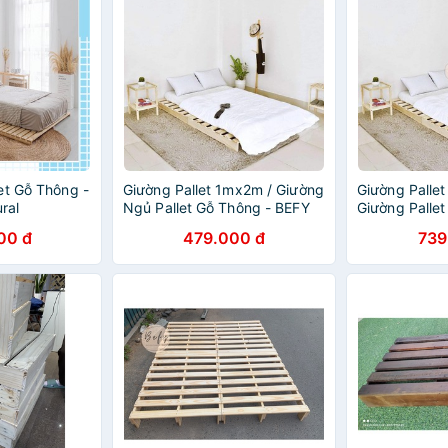
et Gỗ Thông -
Giường Pallet 1mx2m / Giường
Giường Palle
ral
Ngủ Pallet Gỗ Thông - BEFY
Giường Palle
10cm - BEFY
00 đ
479.000 đ
739