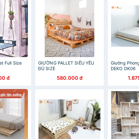
et Full Size
GIƯỜNG PALLET SIÊU YÊU
Giường Phong
ĐỦ SIZE
DEKO DK06
00 đ
580.000 đ
1.87