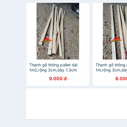
Thanh gỗ thông pallet dài
Thanh gỗ thông p
1m2,rộng 3cm,dày 1.3cm
1m,rộng 3cm,dà
dùng trang trí ngoài trời, ban
trang trí ngoài t
9.000 đ
8.00
công, làm khung sườn,đóng
làm khung sườn
thùng pallet
pallet