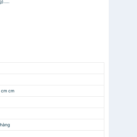
.....
6 cm cm
 hàng