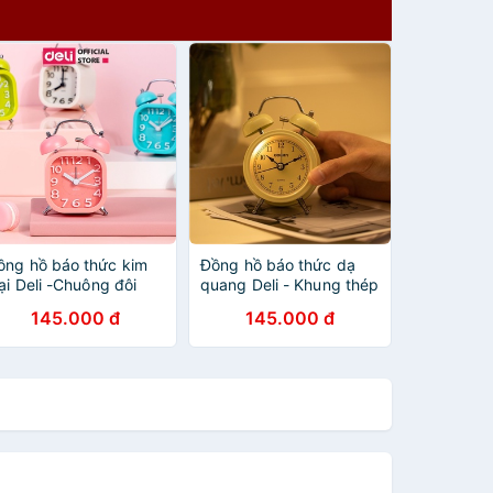
ồng hồ báo thức kim
Đồng hồ báo thức dạ
oại Deli -Chuông đôi
quang Deli - Khung thép
êu to,quét không gây
không gỉ - 9024 - vpp
145.000 đ
145.000 đ
ếng ồn, thời gian chính
Diệp Lạc (sỉ/lẻ)
ác -9035,9024,8802-
iệp Lạc