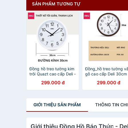
SẢN PHẨM TƯƠNG TỰ
Đồng hồ treo tường kim
Đồng_hồ treo tường v
trôi Quazt cao cấp Deli -
gỗ cao cấp Deli 30cm 
9005 - không tiềng ồn,
8842, không tiếng ồn,
299.000 đ
299.000 đ
đẹp tinh tế - vpp Diệp
đẹp từng chi tiết - vp
Lạc (sỉ/lẻ)
Diệp Lạc (sỉ/lẻ)
GIỚI THIỆU
SẢN PHẨM
THÔNG TIN
CHI
Giới thiệu Đồng Hồ Báo Thức - De