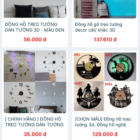
ĐỒNG HỒ TREO TƯỜNG
Đồng hồ gỗ treo tường
DÁN TƯỜNG 3D - MÀU ĐEN
decor cắt/ khắc 3D
56.000 đ
137.610 đ
[ CHÍNH HÃNG ] ĐỒNG HỒ
[CHỌN MẪU] Đồng hồ treo
TREO TƯỜNG DÁN TƯỜNG
tường 3d, Đồng hồ nghệ
3D
thuật, Vật phẩm trang trí
35.000 đ
129.000 đ
tường