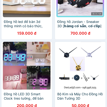
Đồng hồ led để bàn 3d
Đồng hồ Jordan - Sneaker
thông minh có báo thức,
3D [𝗵𝗮̀𝗻𝗴 𝗰𝗼́ 𝘀𝗮̆̃𝗻, 𝗰𝗼́ 𝗰𝗹𝗶𝗽]
đồng hồ trang trí phòng ngủ
159.000 đ
700.000 đ
Đồng hồ LED 3D Smart
Bộ Kim và Máy Cho Đồng Hồ
Clock treo tường, để bàn
Dán Tường 3D
200.000 đ
50.000 đ