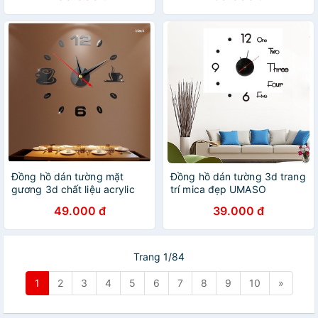
Đồng hồ dán tường mặt
Đồng hồ dán tường 3d trang
gương 3d chất liệu acrylic
trí mica đẹp UMASO
49.000 đ
39.000 đ
Trang 1/84
1
2
3
4
5
6
7
8
9
10
»