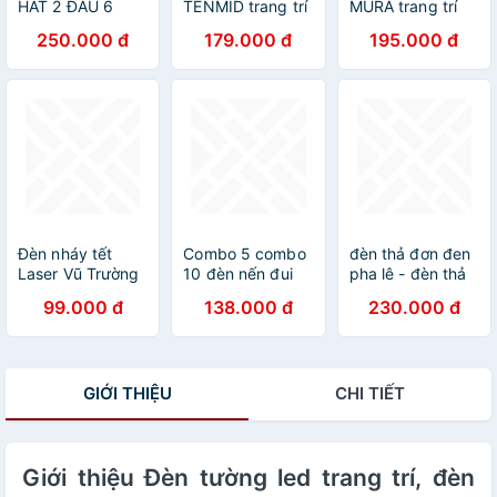
HẮT 2 ĐẦU 6
TENMID trang trí
MURA trang trí
MẮT NGOÀI
nhà cửa - kém
nội thất sang
250.000 đ
179.000 đ
195.000 đ
TRỜI, TRONG
bóng LED
trọng - kèm bóng
NHÀ
chuyên dụng
LED chuyên
dụng.
Đèn nháy tết
Combo 5 combo
đèn thả đơn đen
Laser Vũ Trường
10 đèn nến đui
pha lê - đèn thả
nhiều hiệu ứng
E27 LED ánh
quầy bar , bàn
99.000 đ
138.000 đ
230.000 đ
quét tia, chớp
sáng vàng nắng
ăn, phòng khách,
nháy, đổi màu
hiện đại
phòng ngủ. KÈM
biến nhà bạn
BÓNG LED
thành vũ trường
GIỚI THIỆU
CHI TIẾT
chuyên nghiệp
Giới thiệu Đèn tường led trang trí, đèn