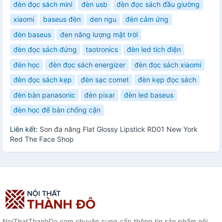
đèn đọc sách mini
đèn usb
đèn đọc sách đầu giường
xiaomi
baseus đèn
den ngu
đèn cảm ứng
đèn baseus
đen năng lượng mặt trời
đèn đọc sách đứng
taotronics
đèn led tích điện
đèn học
đèn đọc sách energizer
đèn đọc sách xiaomi
đèn đọc sách kẹp
đèn sạc comet
đèn kẹp đọc sách
đèn bàn panasonic
đèn pixar
đèn led baseus
đèn học để bàn chống cận
Liên kết:
Son đa năng Flat Glossy Lipstick RD01 New York
Red The Face Shop
NoiThatThanhDo.com chuyên cung cấp thông tin sản phẩm nội