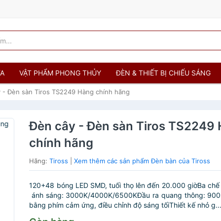
ỬA
VẬT PHẨM PHONG THỦY
ĐÈN & THIẾT BỊ CHIẾU SÁNG
 - Đèn sàn Tiros TS2249 Hàng chính hãng
Đèn cây - Đèn sàn Tiros TS2249
chính hãng
Hãng:
Tiross
|
Xem thêm các sản phẩm Đèn bàn của Tiross
120+48 bóng LED SMD, tuối thọ lên đến 20.000 giờBa ch
ánh sáng: 3000K/4000K/6500KĐầu ra quang thông: 900
bằng phím cảm ứng, điều chỉnh độ sáng tốiThiết kế nhỏ g..