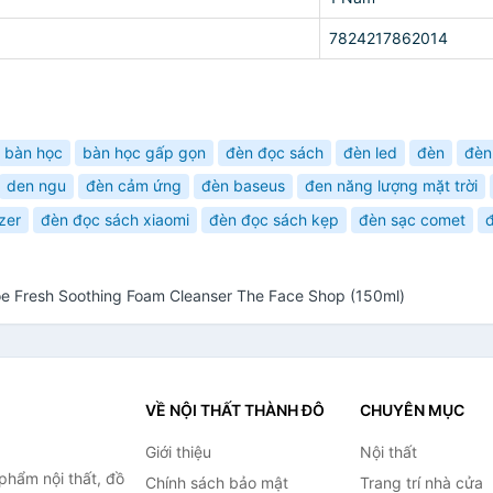
7824217862014
bàn học
bàn học gấp gọn
đèn đọc sách
đèn led
đèn
đèn
den ngu
đèn cảm ứng
đèn baseus
đen năng lượng mặt trời
zer
đèn đọc sách xiaomi
đèn đọc sách kẹp
đèn sạc comet
oe Fresh Soothing Foam Cleanser The Face Shop (150ml)
VỀ NỘI THẤT THÀNH ĐÔ
CHUYÊN MỤC
Giới thiệu
Nội thất
hẩm nội thất, đồ
Chính sách bảo mật
Trang trí nhà cửa