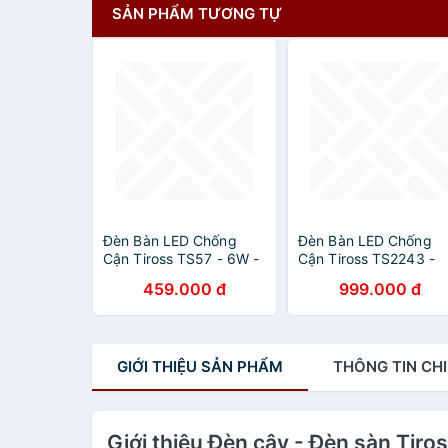
SẢN PHẨM TƯƠNG TỰ
Đèn Bàn LED Chống
Đèn Bàn LED Chống
Cận Tiross TS57 - 6W -
Cận Tiross TS2243 -
Màu Xanh
Hàng chính hãng
459.000 đ
999.000 đ
GIỚI THIỆU
SẢN PHẨM
THÔNG TIN
CHI
Giới thiệu Đèn cây - Đèn sàn Tir