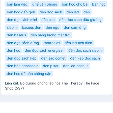
bàn làm việc
ghế văn phòng
bàn học cho bé
bàn học
bàn học gấp gọn
đèn đọc sách
đèn led
đèn
đèn đọc sách mini
đèn usb
đèn đọc sách đầu giường
xiaomi
baseus đèn
den ngu
đèn cảm ứng
đèn baseus
đen năng lượng mặt trời
đèn đọc sách đứng
taotronics
đèn led tích điện
đèn học
đèn đọc sách energizer
đèn đọc sách xiaomi
đèn đọc sách kẹp
đèn sạc comet
đèn kẹp đọc sách
đèn bàn panasonic
đèn pixar
đèn led baseus
đèn học để bàn chống cận
Liên kết:
Bộ dưỡng chống lão hóa The Therapy The Face
Shop (5SP)