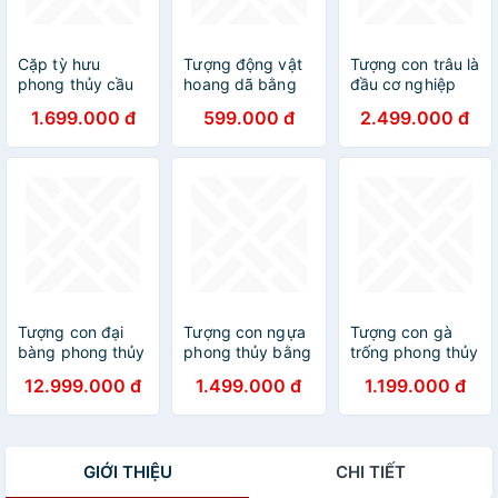
Cặp tỳ hưu
Tượng động vật
Tượng con trâu là
phong thủy cầu
hoang dã bằng
đầu cơ nghiệp
tài lộc bằng gỗ
gỗ bách xanh kt
bằng gỗ hương
1.699.000 đ
599.000 đ
2.499.000 đ
mun hoa
20x9x6cm
đá kt
12x20x8cm
40x20x14cm
Tượng con đại
Tượng con ngựa
Tượng con gà
bàng phong thủy
phong thủy bằng
trống phong thủy
cầu tài lộc bằng
gỗ ngọc am thơm
bằng gỗ ngọc
12.999.000 đ
1.499.000 đ
1.199.000 đ
gỗ hương víp
nức kt cao
am thơm nức kt
40x20x10cm
cao 30x15x9cm
GIỚI THIỆU
CHI TIẾT