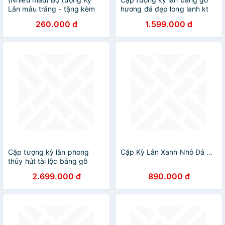
Lân màu trắng - tặng kèm
hương đá đẹp long lanh kt
50 xu vàng may mắn
cao 25×15×12cm
260.000 đ
1.599.000 đ
Cặp tượng kỳ lân phong
Cặp Kỳ Lân Xanh Nhỏ Đá Pakista Tự Nhiên Size 10cm Anh Chị trưng bàn làm việc nhà công ty tốt may mắn hợp mệnh Thủy Mộc Hỏa ạ
thủy hút tài lộc bằng gỗ
hương đá kt cao
2.699.000 đ
890.000 đ
30×12×18cm