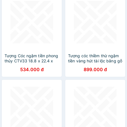
Tượng Cóc ngậm tiền phong
Tượng cóc thiềm thừ ngậm
thủy CTV33 18.8 x 22.4 x
tiền vàng hút tài lộc bằng gỗ
20.4cm Tundo mạ vàng
bách xanh thơm phức kt
534.000 đ
899.000 đ
hoặc màu xanh lựa chọn
15×12×10cm