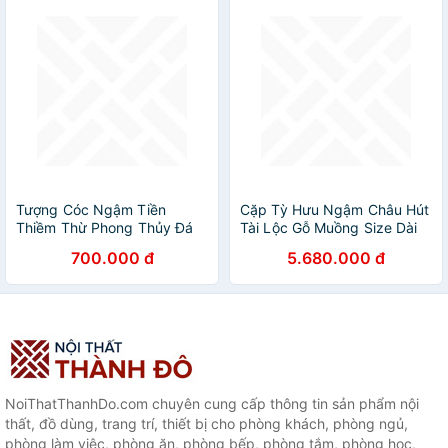
Size 39cm x 33cm x 17cm
Anh Chị trưng phòng khách
nhà, công ty, quà biếu tặng
ý nghĩa ạ
Tượng Cóc Ngậm Tiền
Cặp Tỳ Hưu Ngậm Châu Hút
Thiềm Thừ Phong Thủy Đá
Tài Lộc Gỗ Muồng Size Dài
Sprentine Tự Nhiên Xanh
40cm x Cao 33cm x ngang
700.000 đ
5.680.000 đ
Đậm Size 15cm Hợp Mệnh
15cm trưng Tỳ Hưu phòng
Thủy Mộc Hỏa trưng trên
khách nhà, công ty Công
bàn, bàn thờ thần tài ở nhà,
dụng Tỳ Hưu thu hút tài lộc
công ty, shop , cửa hàng ạ
cho gia chủ ạ
NoiThatThanhDo.com chuyên cung cấp thông tin sản phẩm nội
thất, đồ dùng, trang trí, thiết bị cho phòng khách, phòng ngủ,
phòng làm việc, phòng ăn, phòng bếp, phòng tắm, phòng học,