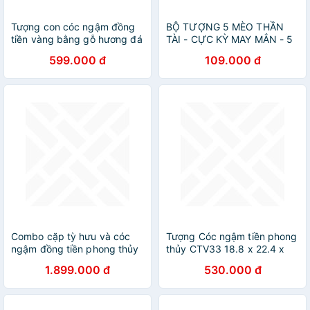
Tượng con cóc ngậm đồng
BỘ TƯỢNG 5 MÈO THẦN
tiền vàng bằng gỗ hương đá
TÀI - CỰC KỲ MAY MẮN - 5
kt 15×14×10cm
MÈO MANEKI NEKO
599.000 đ
109.000 đ
Combo cặp tỳ hưu và cóc
Tượng Cóc ngậm tiền phong
ngậm đồng tiền phong thủy
thủy CTV33 18.8 x 22.4 x
hút tài lộc bằng gỗ hương
20.4cm mạ vàng hoặc màu
1.899.000 đ
530.000 đ
đá
xanh lựa chọn