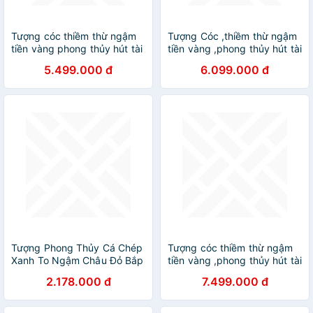
Tượng cóc thiềm thừ ngậm
Tượng Cóc ,thiềm thừ ngậm
tiền vàng phong thủy hút tài
tiền vàng ,phong thủy hút tài
lộc bằng gỗ ngọc am thơm
lộc bằng gỗ mun đuôi công
5.499.000 đ
6.099.000 đ
phức kt 40×38×31cm
kt cao 40×46×48cm
Tượng Phong Thủy Cá Chép
Tượng cóc thiềm thừ ngậm
Xanh To Ngậm Châu Đỏ Bắp
tiền vàng ,phong thủy hút tài
Cải Có Cá có nước có tiền
lộc bằng gỗ hương ta hàng
2.178.000 đ
7.499.000 đ
Bắp cải tượng trưng cho của
đục kỹ đẹp long lanh kt
cải thêm 2 cá vàng nhỏ xinh
34×20×42cm chưa tính
xinh cóc vàng ngậm tiền
chân kệ