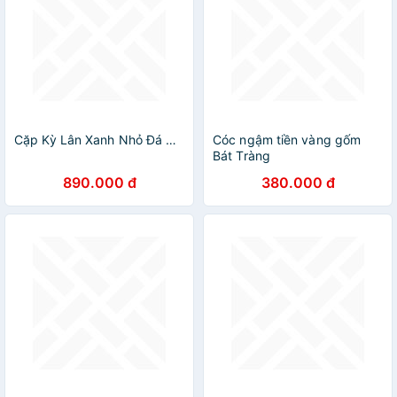
Cặp Kỳ Lân Xanh Nhỏ Đá Pakista Tự Nhiên Size 10cm Anh Chị trưng bàn làm việc nhà công ty tốt may mắn hợp mệnh Thủy Mộc Hỏa ạ
Cóc ngậm tiền vàng gốm
Bát Tràng
890.000 đ
380.000 đ