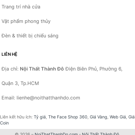
Trang trí nhà cửa
Vật phẩm phong thủy
Đèn & thiết bị chiếu sáng
LIÊN HỆ
Địa chỉ:
Nội Thất Thành Đô
Điện Biên Phủ, Phường 6,
Quận 3, Tp.HCM
Email: lienhe@noithatthanhdo.com
Liên kết hữu ích:
Tỷ giá
,
The Face Shop 360
,
Giá Vàng
,
Web Giá
,
Giá
Coin
© 2026 –
NoiThatThanhDo.com
-
Nội Thất Thành Đô
.