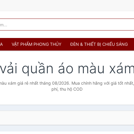
ỬA
VẬT PHẨM PHONG THỦY
ĐÈN & THIẾT BỊ CHIẾU SÁNG
 vải quần áo màu xá
màu xám giá rẻ nhất tháng 08/2026. Mua chính hãng với giá tốt nhất
phí, thu hộ COD