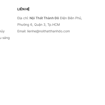
LIÊN HỆ
Địa chỉ:
Nội Thất Thành Đô
Điện Biên Phủ,
Phường 6, Quận 3, Tp.HCM
hủy
Email: lienhe@noithatthanhdo.com
ếu sáng