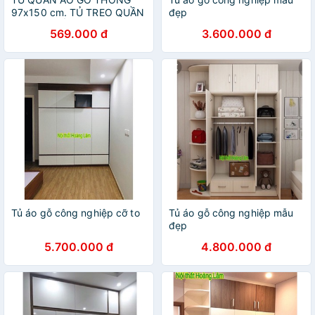
97x150 cm. TỦ TREO QUẦN
đẹp
ÁO ĐÔI 5 TẦNG
569.000 đ
3.600.000 đ
Tủ áo gỗ công nghiệp cỡ to
Tủ áo gỗ công nghiệp mẫu
đẹp
5.700.000 đ
4.800.000 đ