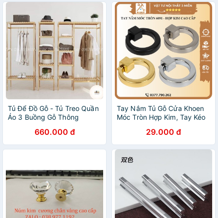
Tủ Để Đồ Gỗ - Tủ Treo Quần
Tay Nắm Tủ Gỗ Cửa Khoen
Áo 3 Buồng Gỗ Thông
Móc Tròn Hợp Kim, Tay Kéo
Newzealand Nội Thất Lắp
Tủ Quần Áo Tay Cầm Tủ Bếp
660.000 đ
29.000 đ
Ghép Kiểu Hàn Siêu Tiện Ích
6091 BLUKA