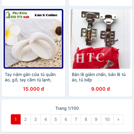
Tay nắm gắn cửa tủ quần
Bản lề giảm chấn, bản lề tủ
áo, gỗ, tay cầm tủ lạnh,
áo, tủ bếp
nhôm, kính, cửa sổ, tủ bếp,
15.000 đ
9.000 đ
ngăn kéo loại dán tường
Trang 1/100
1
2
3
4
5
6
7
8
9
10
»