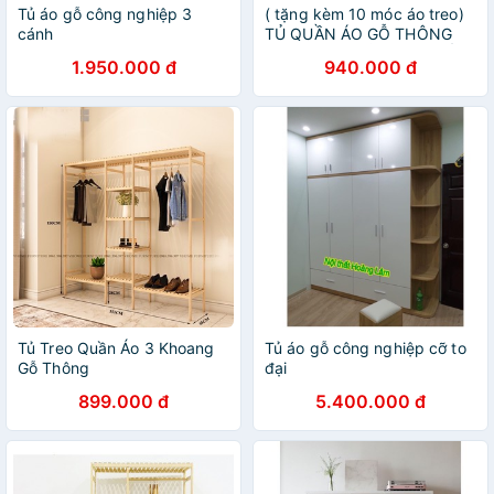
Tủ áo gỗ công nghiệp 3
( tặng kèm 10 móc áo treo)
cánh
TỦ QUẦN ÁO GỖ THÔNG
97x150 cm. TỦ TREO QUẦN
1.950.000 đ
940.000 đ
ÁO ĐÔI 5 TẦNG
Tủ Treo Quần Áo 3 Khoang
Tủ áo gỗ công nghiệp cỡ to
Gỗ Thông
đại
899.000 đ
5.400.000 đ