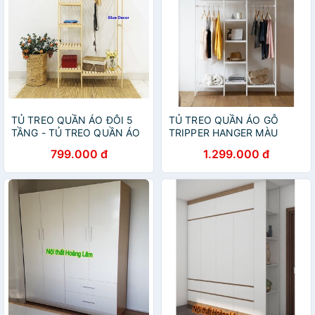
TỦ TREO QUẦN ÁO ĐÔI 5
TỦ TREO QUẦN ÁO GỖ
TẦNG - TỦ TREO QUẦN ÁO
TRIPPER HANGER MÀU
GỖ THÔNG - SIZE 97 X
TRẮNG
799.000 đ
1.299.000 đ
150CM