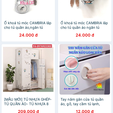
Ổ khoá tủ móc CAMBRIA lắp
Ổ khoá tủ móc CAMBRIA lắp
cho tủ quần áo,ngăn tủ
cho tủ quần áo ngăn tủ
24.000 đ
24.000 đ
[MẪU MỚI] TỦ NHỰA GHÉP-
Tay nắm gắn cửa tủ quần
TỦ QUẦN ÁO- TỦ NHỰA 8
áo, gỗ, tay cầm tủ lạnh,
Ô
nhôm, kính, cửa sổ, tủ bếp,
209.000 đ
12.000 đ
ngăn kéo loại dán tường