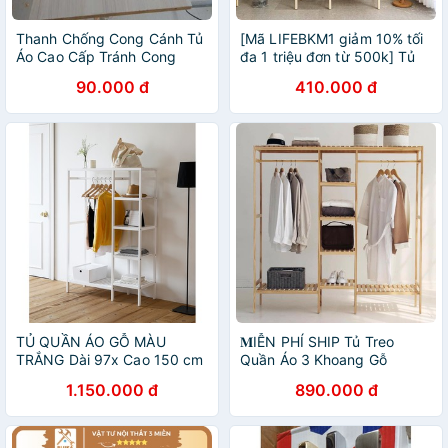
Thanh Chống Cong Cánh Tủ
[Mã LIFEBKM1 giảm 10% tối
Áo Cao Cấp Tránh Cong
đa 1 triệu đơn từ 500k] Tủ
Vênh Cửa, Tủ Áo, Tủ Bếp -
Treo Quần Áo Gỗ Morning
90.000 đ
410.000 đ
Phụ kiện định hình và làm
House 87x150 cm. Tủ Quần
phẳng gỗ
Áo Gỗ Lắp Ráp
TỦ QUẦN ÁO GỖ MÀU
𝐌IỄN PHÍ SHIP Tủ Treo
TRẮNG Dài 97x Cao 150 cm
Quần Áo 3 Khoang Gỗ
Thông
1.150.000 đ
890.000 đ