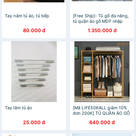
Tay nắm tủ áo, tủ bếp
[Free Ship]- Tủ gỗ đa năng,
tủ quần áo gỗ MDF nhập
khẩu được sản xuất bởi Hg
80.000 đ
1.350.000 đ
Interior
Tay lắm tủ áo
[Mã LIFE50KALL giảm 10%
đơn 200K] TỦ QUẦN ÁO GỖ
THÔNG TỰ NHIÊN BOLA
25.000 đ
640.000 đ
103x150 cm. TỦ TREO
QUẦN ÁO ĐÔI 5 TẦNG