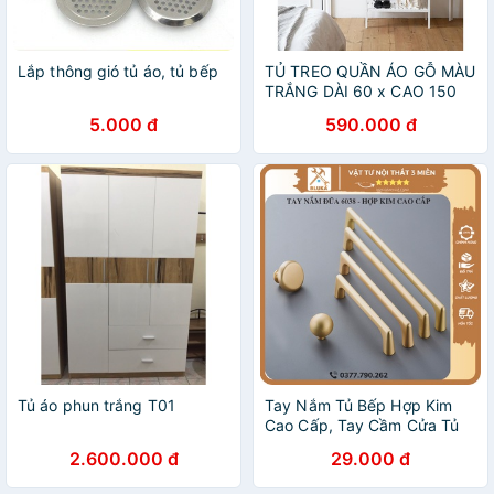
Lắp thông gió tủ áo, tủ bếp
TỦ TREO QUẦN ÁO GỖ MÀU
TRẮNG DÀI 60 x CAO 150
cm
5.000 đ
590.000 đ
Tủ áo phun trắng T01
Tay Nắm Tủ Bếp Hợp Kim
Cao Cấp, Tay Cầm Cửa Tủ
Gỗ Ngăn Kéo Tủ Quần Áo
2.600.000 đ
29.000 đ
6038 BLUKA