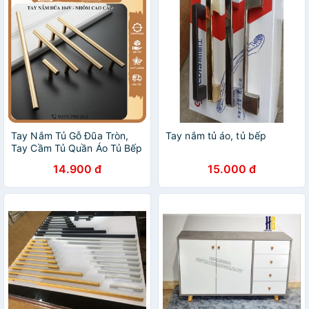
Tay Nắm Tủ Gỗ Đũa Tròn,
Tay nắm tủ áo, tủ bếp
Tay Cầm Tủ Quần Áo Tủ Bếp
Ngăn Kéo 104V BLUKA
14.900 đ
15.000 đ