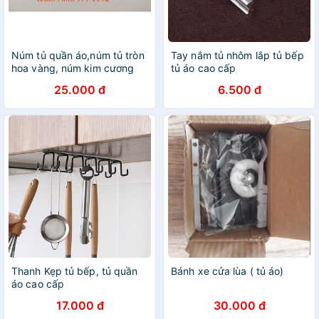
Núm tủ quần áo,núm tủ tròn
Tay nắm tủ nhôm lắp tủ bếp
hoa vàng, núm kim cương
tủ áo cao cấp
lắp tủ bếp, tủ quần áo, tủ
25.000 đ
6.500 đ
tivi, lắp tủ ngăn kéo sang
trọng
Thanh Kẹp tủ bếp, tủ quần
Bánh xe cửa lùa ( tủ áo)
áo cao cấp
17.000 đ
30.000 đ