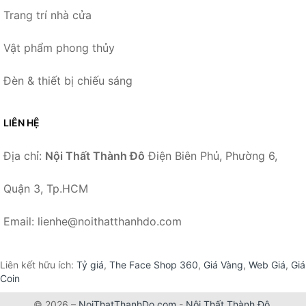
Trang trí nhà cửa
Vật phẩm phong thủy
Đèn & thiết bị chiếu sáng
LIÊN HỆ
Địa chỉ:
Nội Thất Thành Đô
Điện Biên Phủ, Phường 6,
Quận 3, Tp.HCM
Email: lienhe@noithatthanhdo.com
Liên kết hữu ích:
Tỷ giá
,
The Face Shop 360
,
Giá Vàng
,
Web Giá
,
Giá
Coin
© 2026 –
NoiThatThanhDo.com
-
Nội Thất Thành Đô
.