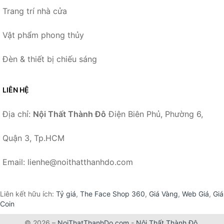
Trang trí nhà cửa
Vật phẩm phong thủy
Đèn & thiết bị chiếu sáng
LIÊN HỆ
Địa chỉ:
Nội Thất Thành Đô
Điện Biên Phủ, Phường 6,
Quận 3, Tp.HCM
Email: lienhe@noithatthanhdo.com
Liên kết hữu ích:
Tỷ giá
,
The Face Shop 360
,
Giá Vàng
,
Web Giá
,
Giá
Coin
© 2026 –
NoiThatThanhDo.com
-
Nội Thất Thành Đô
.