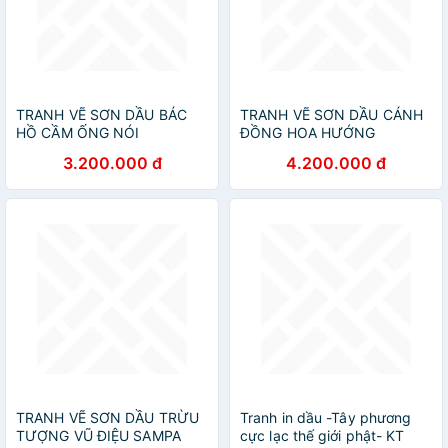
TRANH VẼ SƠN DẦU BÁC
TRANH VẼ SƠN DẦU CÁNH
HỒ CẦM ỐNG NÓI
ĐỒNG HOA HƯỚNG
DƯƠNG
3.200.000 đ
4.200.000 đ
TRANH VẼ SƠN DẦU TRỪU
Tranh in dầu -Tây phương
TƯỢNG VŨ ĐIỆU SAMPA
cực lạc thế giới phật- KT