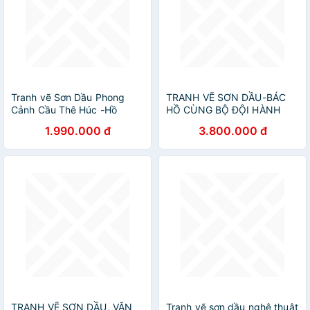
Tranh vẽ Sơn Dầu Phong
TRANH VẼ SƠN DẦU-BÁC
Cảnh Cầu Thê Húc -Hồ
HỒ CÙNG BỘ ĐỘI HÀNH
Gươm
QUÂN
1.990.000 đ
3.800.000 đ
TRANH VẼ SƠN DẦU, VĂN
Tranh vẽ sơn dầu nghệ thuật