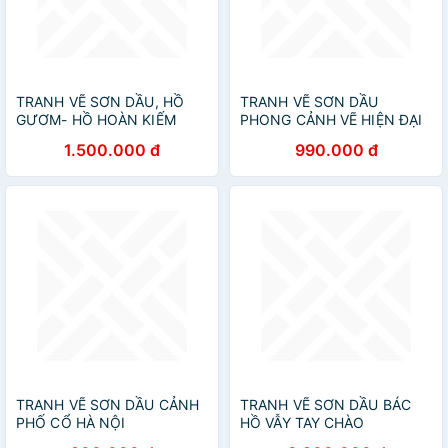
TRANH VẼ SƠN DẦU, HỒ
TRANH VẼ SƠN DẦU
GƯƠM- HỒ HOÀN KIẾM
PHONG CẢNH VẼ HIỆN ĐẠI
1.500.000 đ
990.000 đ
TRANH VẼ SƠN DẦU CẢNH
TRANH VẼ SƠN DẦU BÁC
PHỐ CỔ HÀ NỘI
HỒ VẪY TAY CHÀO