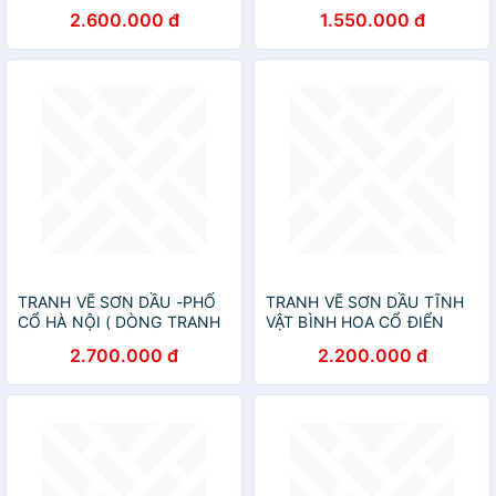
90*130cm
2.600.000 đ
1.550.000 đ
TRANH VẼ SƠN DẦU -PHỐ
TRANH VẼ SƠN DẦU TĨNH
CỔ HÀ NỘI ( DÒNG TRANH
VẬT BÌNH HOA CỔ ĐIỂN
VẼ HIỆN ĐẠI)
2.700.000 đ
2.200.000 đ