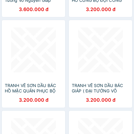
Tướng Võ Nguyên Giáp
HỒ CÙNG BỘ ĐỘI CÔNG
BINH MỞ ĐƯỜNG TRƯỜNG
3.600.000 đ
3.200.000 đ
SƠN
TRANH VẼ SƠN DẦU BÁC
TRANH VẼ SƠN DẦU BÁC
HỒ MẶC QUÂN PHỤC BỘ
GIÁP ( ĐẠI TƯỚNG VÕ
ĐỘI
NGUYÊN GIÁP)
3.200.000 đ
3.200.000 đ