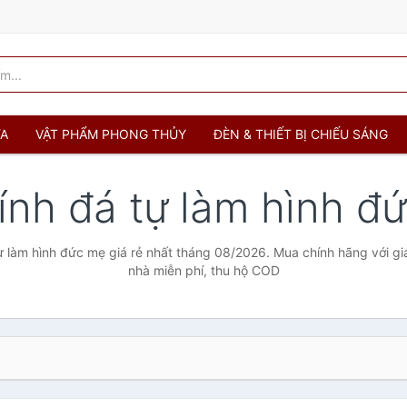
ỬA
VẬT PHẨM PHONG THỦY
ĐÈN & THIẾT BỊ CHIẾU SÁNG
đính đá tự làm hình 
ự làm hình đức mẹ giá rẻ nhất tháng 08/2026. Mua chính hãng với giá
nhà miễn phí, thu hộ COD