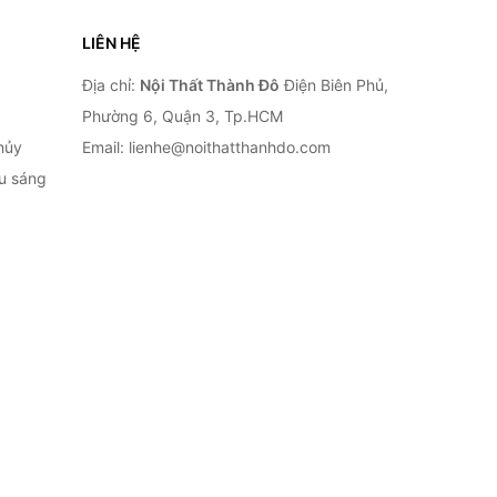
LIÊN HỆ
Địa chỉ:
Nội Thất Thành Đô
Điện Biên Phủ,
Phường 6, Quận 3, Tp.HCM
hủy
Email: lienhe@noithatthanhdo.com
ếu sáng