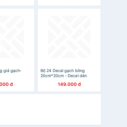
g giả gạch-
Bộ 24 Decal gạch bông
20cm*20cm - Decal dán
tường, kính, sàn nhà, gỗ -
.000 đ
149.000 đ
Giấy dán tường