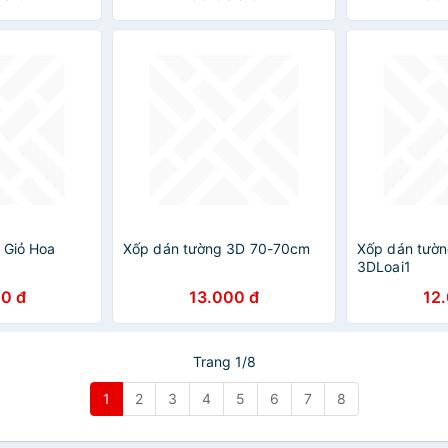
 Giỏ Hoa
Xốp dán tường 3D 70-70cm
Xốp dán tườn
3DLoai1
0 đ
13.000 đ
12
Trang 1/8
1
2
3
4
5
6
7
8