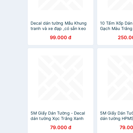
Decal dán tường Mẫu Khung
10 Tấm Xốp Dán
tranh và xe đạp ,có sẵn keo
Gạch Màu Trắn
chỉ cần bóc dán
Khổ 70X77 Cm Ch
99.000 đ
250.0
Nước, Chống Ẩm
Cao Cấp
5M Giấy Dán Tường - Decal
5M Giấy Dán Tườ
dán tường Xọc Trắng Xanh
dán tường HPMS
Ngôi Sao
tiết sỏi 3D
79.000 đ
79.00