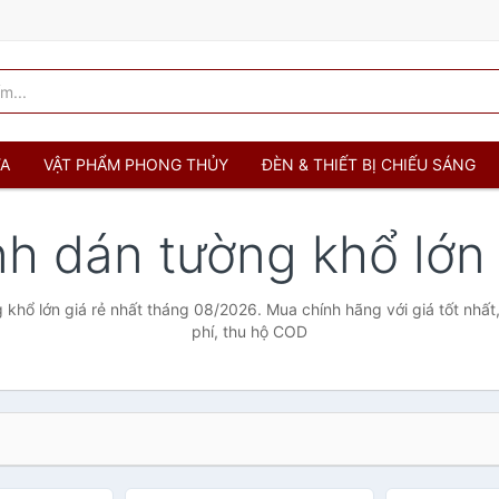
ỬA
VẬT PHẨM PHONG THỦY
ĐÈN & THIẾT BỊ CHIẾU SÁNG
nh dán tường khổ lớ
 khổ lớn giá rẻ nhất tháng 08/2026. Mua chính hãng với giá tốt nhất
phí, thu hộ COD