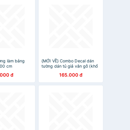
ờng làm bảng
{MỚI VỀ} Combo Decal dán
200 cm
tường dán tủ giả vân gỗ (khổ
1mx3m)
.000 đ
165.000 đ