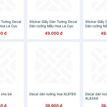
n Tường Decal
Sticker Giấy Dán Tường Decal
Sticker Giấy
Hoa Lá Cực
Dán tường Mẫu Hoa Lá Cực
Dán tường M
Xinh ZH029
Xinh ZH014
0 đ
49.000 đ
49
 cho bé
Decal dán tường hoa XL8190
Decal dán tư
XL8346
0 đ
39.900 đ
39