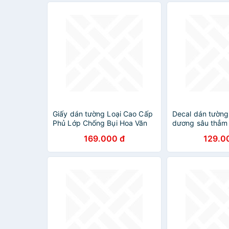
Giấy dán tường Loại Cao Cấp
Decal dán tường
Phủ Lớp Chống Bụi Hoa Văn
dương sâu thẳm
Đẹp Khổ ( 60cm x 10M )
XL7149 [ Size Lớ
169.000 đ
129.0
HPMWallpaper