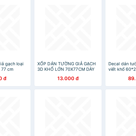
iả gạch loại
XỐP DÁN TƯỜNG GIẢ GẠCH
Decal dán tư
x 77 cm
3D KHỔ LỚN 70X77CM DÀY
viết khổ 60*
6LY TIÊU CHUẨN
0 đ
13.000 đ
89