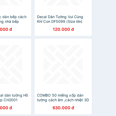
c dán bếp cách
Decal Dán Tường Vui Cùng
ờng nhà bếp
Khỉ Con DF5099 (Size lớn)
ền đẹp (3 mét
.000 đ
120.000 đ
cal dán tường Hồ
COMBO 50 miếng xốp dán
ép CH2001
tường cách âm ,cách nhiệt 3D
giả gạch hàn quốc-khổ
.000 đ
630.000 đ
70x77cm