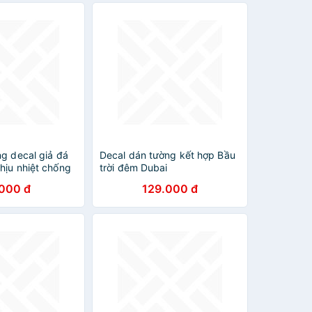
g decal giả đá
Decal dán tường kết hợp Bầu
hịu nhiệt chống
trời đêm Dubai
 chùi keo sẵn
XH5206+xc9001+xc9002 [
.000 đ
129.000 đ
m
Size Lớn ]