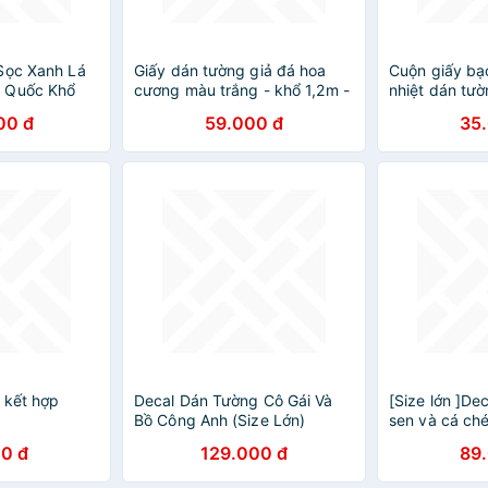
Sọc Xanh Lá
Giấy dán tường giả đá hoa
Cuộn giấy bạ
 Quốc Khổ
cương màu trắng - khổ 1,2m -
nhiệt dán tư
MWallpaper
có sẵn keo
chống thấm b
00 đ
59.000 đ
35
khổ 60cm)
 kết hợp
Decal Dán Tường Cô Gái Và
[Size lớn ]De
Bồ Công Anh (Size Lớn)
sen và cá ch
 Size Lớn ]
0 đ
129.000 đ
89