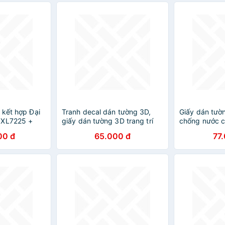
 kết hợp Đại
Tranh decal dán tường 3D,
Giấy dán tườn
 XL7225 +
giấy dán tường 3D trang trí
chống nước c
n ]
nhà cửa: Biển, nắng và gió
dầu mỡ dễ lau
00 đ
65.000 đ
77
khổ 60cmx5