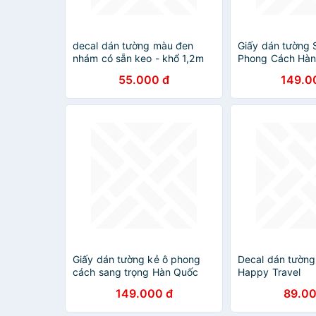
decal dán tường màu đen
Giấy dán tường 
nhám có sẵn keo - khổ 1,2m
Phong Cách Hàn
10M WP0422 HP
55.000 đ
149.0
Giấy dán tường kẻ ô phong
Decal dán tường
cách sang trọng Hàn Quốc
Happy Travel
Khổ 10M (1
XL8221+SK9001 [
149.000 đ
89.00
cuộn)HPMWallpaper