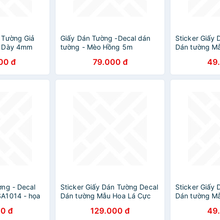
 Tường Giả
Giấy Dán Tường -Decal dán
Sticker Giấy
g Dày 4mm
tường - Mèo Hồng 5m
Dán tường M
ịu Lực, Chịu
00 đ
79.000 đ
49
 Mốc Loại
ng - Decal
Sticker Giấy Dán Tường Decal
Sticker Giấy
A1014 - họa
Dán tường Mẫu Hoa Lá Cực
Dán tường M
Xinh ZH028
Xinh ZH031
0 đ
129.000 đ
49