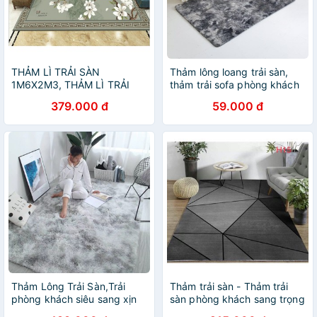
THẢM LÌ TRẢI SÀN
Thảm lông loang trải sàn,
1M6X2M3, THẢM LÌ TRẢI
thảm trải sofa phòng khách
PHÒNG KHÁCH SANG
phòng ngủ KIM HUỆ
379.000 đ
59.000 đ
TRỌNG
Thảm Lông Trải Sàn,Trải
Thảm trải sàn - Thảm trải
phòng khách siêu sang xịn
sàn phòng khách sang trọng
( kích thước 1m6 x 1m2 )