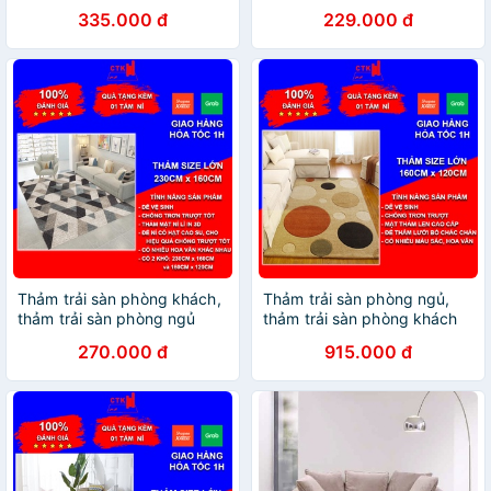
sàn mềm mịn Nhung Nỉ mẫu
Trải Sàn - Chụp Ảnh - Trải
335.000 đ
229.000 đ
Đuôi Phượng
Sàn Phòng Ngủ 1m6x2m
Thảm trải sàn phòng khách,
Thảm trải sàn phòng ngủ,
thảm trải sàn phòng ngủ
thảm trải sàn phòng khách
trang trí cao cấp 230x
trang trí len cao cấp TNK
270.000 đ
915.000 đ
160cm, 160x 120cm
160x 120cm