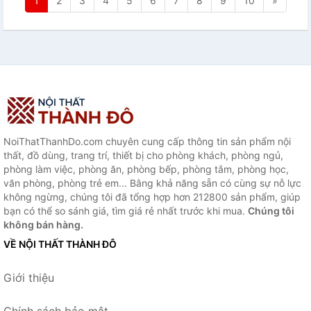
1
2
3
4
5
6
7
8
9
10
»
NoiThatThanhDo.com chuyên cung cấp thông tin sản phẩm nội
thất, đồ dùng, trang trí, thiết bị cho phòng khách, phòng ngủ,
phòng làm việc, phòng ăn, phòng bếp, phòng tắm, phòng học,
văn phòng, phòng trẻ em... Bằng khả năng sẵn có cùng sự nỗ lực
không ngừng, chúng tôi đã tổng hợp hơn 212800 sản phẩm, giúp
bạn có thể so sánh giá, tìm giá rẻ nhất trước khi mua.
Chúng tôi
không bán hàng.
VỀ NỘI THẤT THÀNH ĐÔ
Giới thiệu