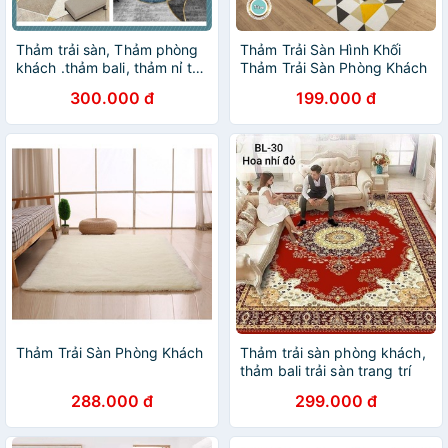
Thảm trải sàn, Thảm phòng
Thảm Trải Sàn Hình Khối
khách .thảm bali, thảm nỉ trải
Thảm Trải Sàn Phòng Khách
sàn , thảm trải sàn phòng
300.000 đ
199.000 đ
khách, kích thước 2mx3m
và 1m6x2m3
Thảm Trải Sàn Phòng Khách
Thảm trải sàn phòng khách,
thảm bali trải sàn trang trí
phòng khách kích thước
288.000 đ
299.000 đ
2mx3m