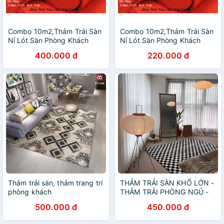
Combo 10m2,Thảm Trải Sàn
Combo 10m2,Thảm Trải Sàn
Nỉ Lót Sàn Phòng Khách
Nỉ Lót Sàn Phòng Khách
Dạng Cuộn Trải Văn Phòng,
Dạng Cuộn Trải Văn Phòng,
400.000 đ
220.000 đ
thảm trải sàn, thảm sàn nhà
thảm trải sàn, thảm sàn nhà
Thảm trải sàn, thảm trang trí
THẢM TRẢI SÀN KHỔ LỚN -
phòng khách
THẢM TRẢI PHÒNG NGỦ -
THẢM CARO - THẢM
500.000 đ
450.000 đ
PHÒNG KHÁCH