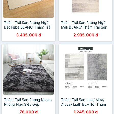
Thảm Trải Sàn Phòng Ngủ
Thảm Trải Sàn Phòng Ngủ
Dệt Febe BLANC' Thảm Trải
Mali BLANC' Thảm Trải Sàn
Sàn Phòng Khách Thảm Trải
Phòng Khách Thảm Trải Sàn
3.495.000 đ
2.995.000 đ
Sàn Phong Cách Bắc Âu -
Phong Cách Bắc Âu - Thảm
Thảm Chữ Nhật Đủ
Chữ Nhật Đủ Size
Thảm Trải Sàn Phòng Khách
Thảm Trải Sàn Line/ Alba/
Phòng Ngủ Siêu Đẹp
Arcus/ Liath BLANC' Thảm
Trải Sàn Phòng Khách Thảm
78.000 đ
1.245.000 đ
Trải Sàn Phong Cách Bắc Âu