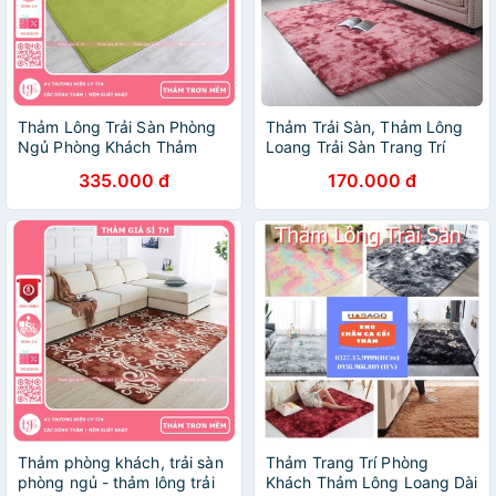
Thảm Lông Trải Sàn Phòng
Thảm Trải Sàn, Thảm Lông
Ngủ Phòng Khách Thảm
Loang Trải Sàn Trang Trí
Mềm Cỏ Xanh
Phòng Khách, Phòng Ngủ
335.000 đ
170.000 đ
Hiện Đại ATILA SHOP
Thảm phòng khách, trải sàn
Thảm Trang Trí Phòng
phòng ngủ - thảm lông trải
Khách Thảm Lông Loang Dài