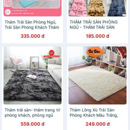
Thảm Trải Sàn Phòng Ngủ,
THẢM TRẢI SÀN PHÒNG
Trải Sàn Phòng Khách Thảm
NGỦ - THẢM TRẢI SÀN
NHung Mềm Xanh Nước
PHÒNG KHÁCH SIZE
335.000 đ
185.000 đ
Biển
1mx1m6 - CÓ ẢNH THẬT
Thảm trải sàn- thảm trang trí
Thảm Lông Xù Trải Sàn
phòng khách, phòng ngủ
Phòng Khách Màu Trắng,
Thảm Lông Xù Màu Trắng,
559.000 đ
249.000 đ
Thảm Trải Sàn, Thảm Trải