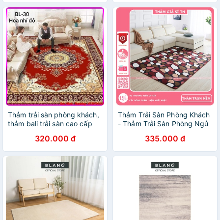
Sàn Giá Rẻ, Thảm Trải Sàn
Thảm trải sàn phòng khách,
Thảm Trải Sàn Phòng Khách
thảm bali trải sàn cao cấp
- Thảm Trải Sàn Phòng Ngủ
kích thước 2mx3m
- Thảm Cho Bé Nhung Nỉ
320.000 đ
335.000 đ
mẫu Đá Màu