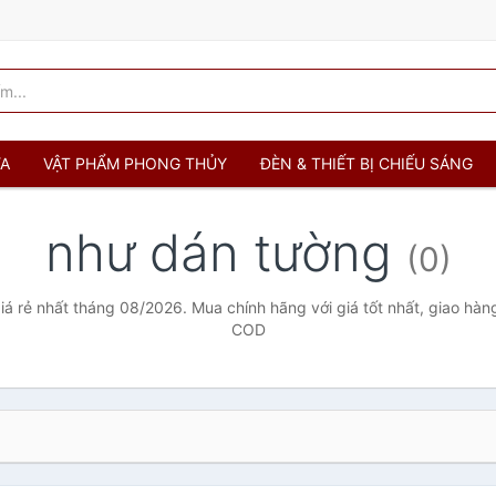
ỬA
VẬT PHẨM PHONG THỦY
ĐÈN & THIẾT BỊ CHIẾU SÁNG
như dán tường
(0)
á rẻ nhất tháng 08/2026. Mua chính hãng với giá tốt nhất, giao hàng
COD