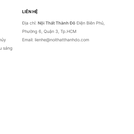
LIÊN HỆ
Địa chỉ:
Nội Thất Thành Đô
Điện Biên Phủ,
Phường 6, Quận 3, Tp.HCM
hủy
Email: lienhe@noithatthanhdo.com
ếu sáng