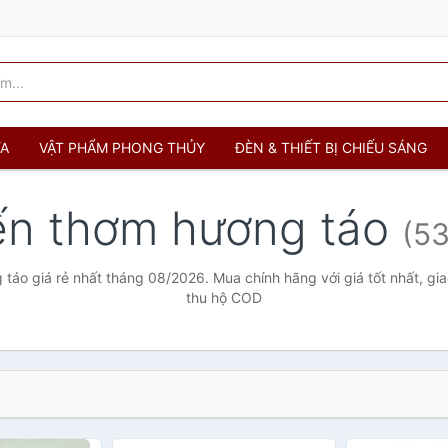
ỬA
VẬT PHẨM PHONG THỦY
ĐÈN & THIẾT BỊ CHIẾU SÁNG
ến thơm hương táo
(53
táo giá rẻ nhất tháng 08/2026. Mua chính hãng với giá tốt nhất, gia
thu hộ COD