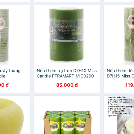
 dây thừng
Nến thơm trụ tròn D7H10 Miss
Nến thơm déc
dle
Candle FTRAMART MIC0260
D7H15 Miss C
 cm (Xanh lá,
7 x 10 cm (Xanh lá, hương
NQM4985 7 x 
00 đ
85.000 đ
119
táo)
hương táo)