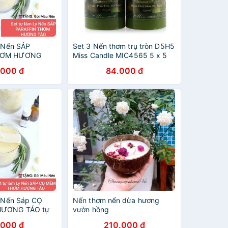
 Nến SÁP
Set 3 Nến thơm trụ tròn D5H5
HƠM HƯƠNG
Miss Candle MIC4565 5 x 5
Tim
cm (Xanh lá, hương táo)
.000 đ
84.000 đ
 GỖ -
9293kitdecor
 Nến Sáp CỌ
Nến thơm nến dừa hương
HƯƠNG TÁO tự
vườn hồng
TTON/BẤC GỖ -
.000 đ
210.000 đ
9293kitdecor