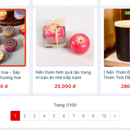
 hoa - Sáp
Nến thơm hình quả táo trang
[ Nến Thơm Đ
 hương hoa
trí bàn ăn nhà bếp kami
Thơm Tinh Dầ
ngẫu nhiên )
ONATREE
0 đ
25.000 đ
280
Trang 1/100
1
2
3
4
5
6
7
8
9
10
»