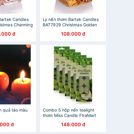
Bartek Candles
Ly nến thơm Bartek Candles
istmas Charming
BAT7929 Christmas Golden
bánh táo nướng)
115g (Hương táo, quế, hồi)
.000 đ
108.000 đ
h quả táo màu
Combo 5 hộp nến tealight
thơm Miss Candle FtraMart
MIC0147 Green Figueroa
.000 đ
148.000 đ
(Hương táo xanh)