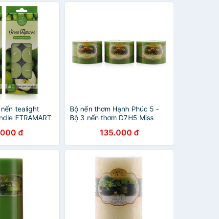
nến tealight
Bộ nến thơm Hạnh Phúc 5 -
andle FTRAMART
Bộ 3 nến thơm D7H5 Miss
n Figueroa
Candle NQMD7H5 7 x 5 cm
.000 đ
135.000 đ
anh)
(Xanh lá, hương táo)