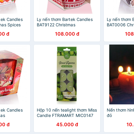
tek Candles
Ly nến thơm Bartek Candles
Ly nến thơm 
mas Spices
BAT9122 Christmas
BAT0006 Chr
, táo, quế)
Scandinavian 115g (Hương
115g (Hương 
00 đ
108.000 đ
108
gừng, táo, quế)
tek Candles
Hộp 10 nến tealight thơm Miss
Nến thơm hìn
mas
Candle FTRAMART MIC0147
đỏ
5g (Hương
Green Figueroa (Hương táo
00 đ
45.000 đ
10
 quế)
xanh)