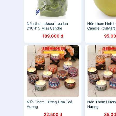
Nến thơm décor hoa lan
Nến thơm hình tr
D10H15 Miss Candle
Candle FtraMart
NQM4558 10 x 15 cm (Xanh
189.000 đ
95.00
lá, hương táo)
Nến Thơm Hương Hoa Toả
Nến Thơm Hươn
Hương
Hương
22.500 đ
35.00