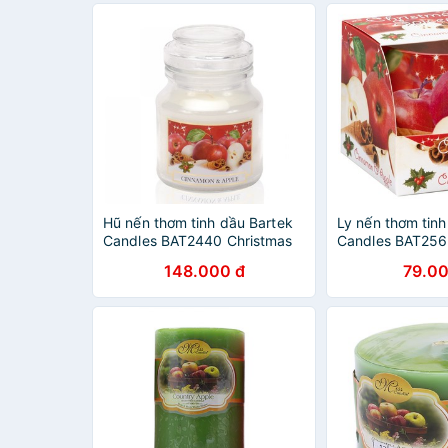
Hũ nến thơm tinh dầu Bartek
Ly nến thơm tinh
Candles BAT2440 Christmas
Candles BAT256
Spice 130g (Hương cam, táo,
Spice 100g (Hươ
148.000 đ
79.00
quế)
quế)