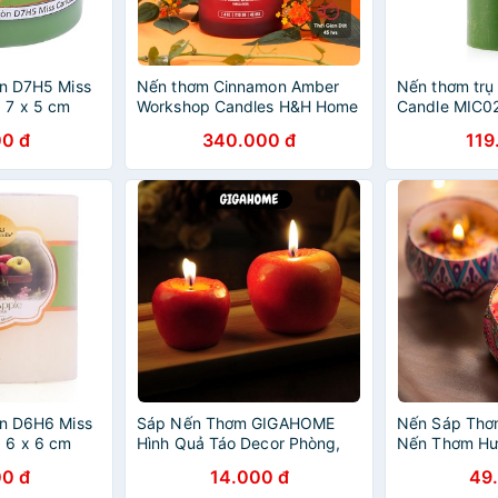
òn D7H5 Miss
Nến thơm Cinnamon Amber
Nến thơm trụ
 7 x 5 cm
Workshop Candles H&H Home
Candle MIC02
táo)
8 oz hương táo quế trầm ấm
(Xanh lá, hươ
0 đ
340.000 đ
119
òn D6H6 Miss
Sáp Nến Thơm GIGAHOME
Nến Sáp Thơ
 6 x 6 cm
Hình Quả Táo Decor Phòng,
Nến Thơm Hư
ng táo)
Tỏa Hương Dịu Nhẹ, Thư Giãn
0 đ
14.000 đ
49
4127