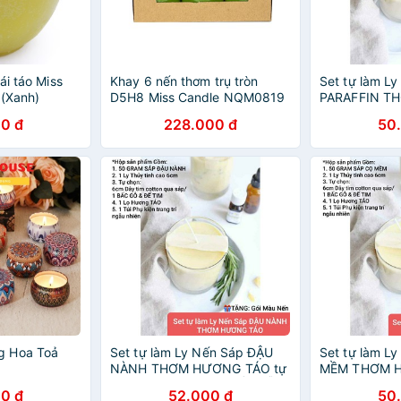
ái táo Miss
Khay 6 nến thơm trụ tròn
Set tự làm Ly
 (Xanh)
D5H8 Miss Candle NQM0819
PARAFFIN T
5 x 8 cm (Xanh lá, hương táo)
TÁO tự chọn 
0 đ
228.000 đ
50
COTTON/BẤC
9293store - 
g Hoa Toả
Set tự làm Ly Nến Sáp ĐẬU
Set tự làm Ly
NÀNH THƠM HƯƠNG TÁO tự
MỀM THƠM 
chọn Tim COTTON/BẤC GỖ -
chọn Tim CO
0 đ
52.000 đ
50
9293store - 9293kitdecor
9293store - 