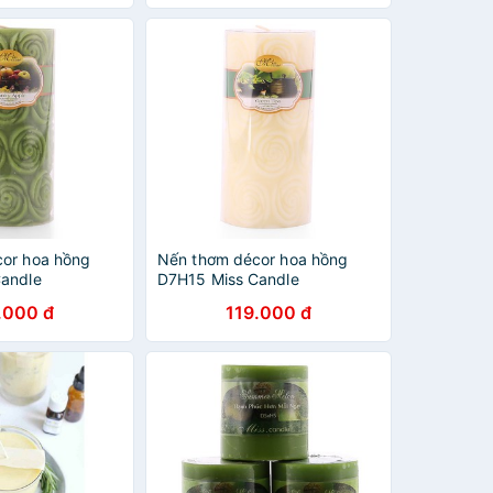
táo)
or hoa hồng
Nến thơm décor hoa hồng
andle
D7H15 Miss Candle
15 cm (Xanh lá,
NQM4985 7 x 15 cm (Vàng
.000 đ
119.000 đ
nhạt, hương táo)