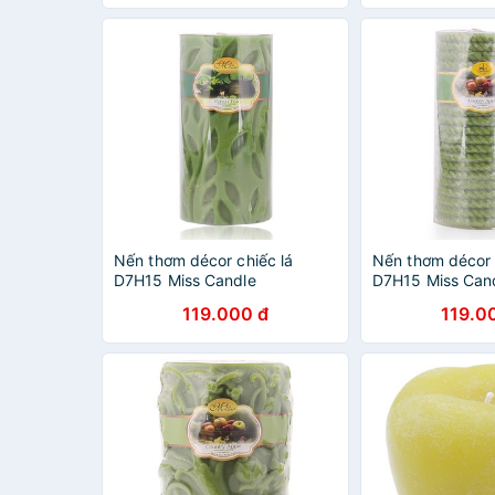
Nến thơm décor chiếc lá
Nến thơm décor
D7H15 Miss Candle
D7H15 Miss Can
NQM5005 7 x 15 cm (Xanh lá,
NQM4992 7 x 15
119.000 đ
119.0
hương táo)
hương táo)