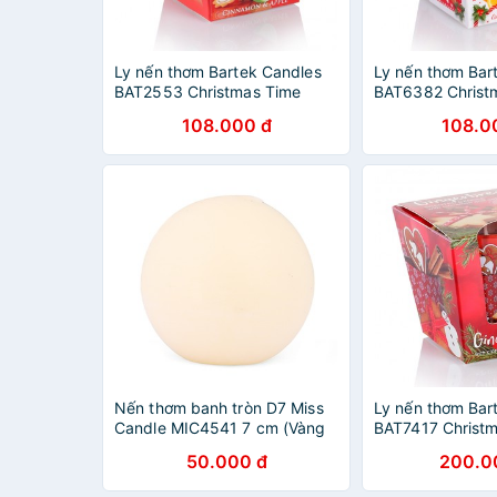
Ly nến thơm Bartek Candles
Ly nến thơm Bar
BAT2553 Christmas Time
BAT6382 Christ
115g (Hương bánh táo, quế)
115g (Hương cam
108.000 đ
108.0
Nến thơm banh tròn D7 Miss
Ly nến thơm Bar
Candle MIC4541 7 cm (Vàng
BAT7417 Christ
nhạt, hương táo)
Ginderbread 11
50.000 đ
200.0
bánh gừng, táo,