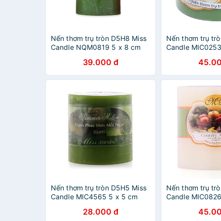
Nến thơm trụ tròn D5H8 Miss
Nến thơm trụ tr
Candle NQM0819 5 x 8 cm
Candle MIC0253
(Xanh lá, hương táo)
(Xanh lá, hương 
39.000 đ
45.00
Nến thơm trụ tròn D5H5 Miss
Nến thơm trụ tr
Candle MIC4565 5 x 5 cm
Candle MIC0826
(Xanh lá, hương táo)
(Vàng nhạt, hươ
28.000 đ
45.00