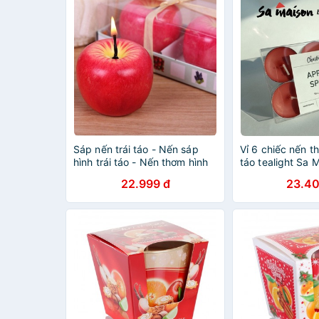
Sáp nến trái táo - Nến sáp
Vỉ 6 chiếc nến 
hình trái táo - Nến thơm hình
táo tealight Sa 
trái táo - Sáp thơm hình quả
22.999 đ
23.40
táo