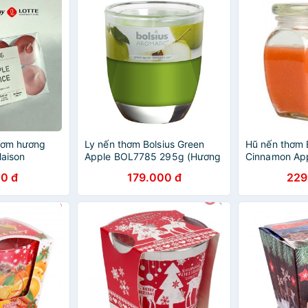
thơm hương
Ly nến thơm Bolsius Green
Hũ nến thơm 
Maison
Apple BOL7785 295g (Hương
Cinnamon Ap
táo xanh)
540g (Hương 
0 đ
179.000 đ
229