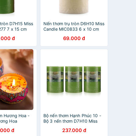
 tròn D7H15 Miss
Nến thơm trụ tròn D6H10 Miss
77 7 x 15 cm
Candle MIC0833 6 x 10 cm
ng táo)
(Vàng nhạt, hương táo)
.000 đ
69.000 đ
m Hương Hoa -
Bộ nến thơm Hạnh Phúc 10 -
ơng Hoa
Bộ 3 nến thơm D7H10 Miss
Candle FTRAMART MIC0260
.000 đ
237.000 đ
7 x 10 cm (Xanh lá, hương