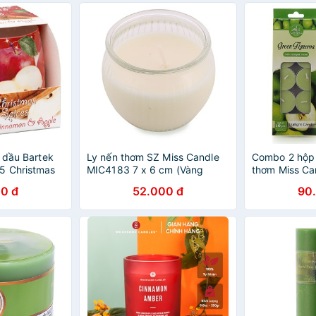
 dầu Bartek
Ly nến thơm SZ Miss Candle
Combo 2 hộp 
5 Christmas
MIC4183 7 x 6 cm (Vàng
thơm Miss C
ng cam, táo,
nhạt, hương táo)
MIC0147 Gree
0 đ
52.000 đ
90
(Hương táo x