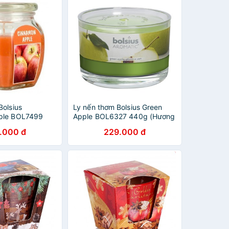
Bolsius
Ly nến thơm Bolsius Green
ple BOL7499
Apple BOL6327 440g (Hương
táo, quế)
táo xanh)
.000 đ
229.000 đ